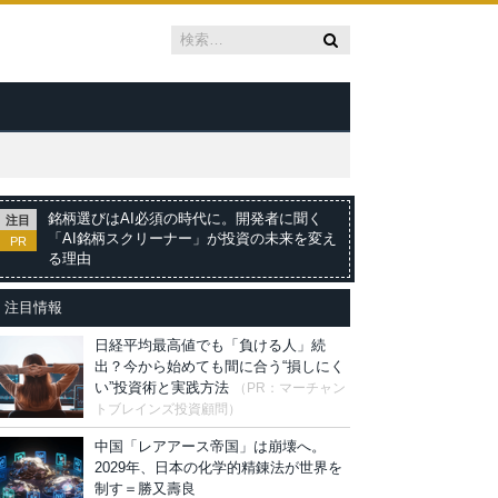
銘柄選びはAI必須の時代に。開発者に聞く
注目
「AI銘柄スクリーナー」が投資の未来を変え
PR
る理由
注目情報
日経平均最高値でも「負ける人」続
出？今から始めても間に合う“損しにく
い”投資術と実践方法
（PR：マーチャン
トブレインズ投資顧問）
中国「レアアース帝国」は崩壊へ。
2029年、日本の化学的精錬法が世界を
制す＝勝又壽良