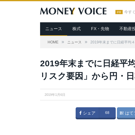
今す
PR
ニュース
株式
FX・先物
不動産
»
»
HOME
ニュース
2019年末までに日経平
2019年末までに日経平
リスク要因」から円・日
2019年1月6日
シェア
68
はて