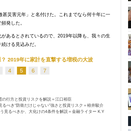
「激甚災害元年」と名付けた。これまでなら何十年に一
で頻発した。
があるとされているので、2019年以降も、我々の生
り続ける見込みだ。
？ 2019年に家計を直撃する増税の大波
4
5
6
7
需の行方と投資リスクを解説＝江口裕臣
るべき“防衛だけじゃない”強さと投資リスク＝栫井駿介
う見るべきか、大化けの4条件を解説＝金融ライター K.Y