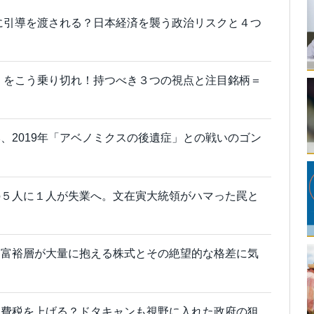
ロに引導を渡される？日本経済を襲う政治リスクと４つ
年」をこう乗り切れ！持つべき３つの視点と注目銘柄＝
、2019年「アベノミクスの後遺症」との戦いのゴン
の５人に１人が失業へ。文在寅大統領がハマった罠と
、富裕層が大量に抱える株式とその絶望的な格差に気
消費税を上げる？ドタキャンも視野に入れた政府の狙