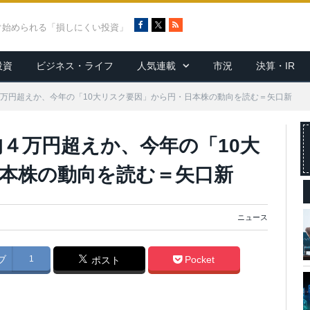
F
X
R
ぐ始められる「損しにくい投資」
a
S
c
S
投資
ビジネス・ライフ
人気連載
市況
決算・IR
e
b
o
均４万円超えか、今年の「10大リスク要因」から円・日本株の動向を読む＝矢口新
o
k
均４万円超えか、今年の「10大
本株の動向を読む＝矢口新
ニュース
ブ
1
Pocket
ポスト