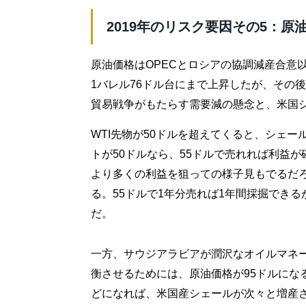
2019年のリスク要因その5：原
原油価格はOPECとロシアの協調減産合意以
1バレル76ドル台にまで上昇したが、その
貿易戦争がもたらす需要減の懸念と、米国
WTI先物が50ドルを超えてくると、シェ
トが50ドルなら、55ドルで売れれば利益
より多くの利益を狙っての様子見もでるだ
る。55ドルで1年分売れば1年間採掘でき
だ。
一方、サウジアラビアが潤沢なオイルマネ
衡させるためには、原油価格が95ドルにな
どになれば、米国産シェールが次々と増産