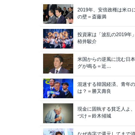
2019年、安倍政権は米
の壁＝斎藤満
投資家は「波乱の2019
栫井駿介
米国からの逆風に沈む日本
グが鳴る＝近…
混迷する韓国経済、青年
は？＝勝又壽良
現金に固執する貧乏人よ
づけ＝鈴木傾城
なぜ赤字で還元してまで