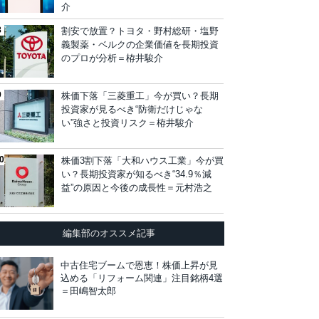
介
割安で放置？トヨタ・野村総研・塩野
義製薬・ベルクの企業価値を長期投資
のプロが分析＝栫井駿介
株価下落「三菱重工」今が買い？長期
投資家が見るべき“防衛だけじゃな
い”強さと投資リスク＝栫井駿介
株価3割下落「大和ハウス工業」今が買
い？長期投資家が知るべき“34.9％減
益”の原因と今後の成長性＝元村浩之
編集部のオススメ記事
中古住宅ブームで恩恵！株価上昇が見
込める「リフォーム関連」注目銘柄4選
＝田嶋智太郎