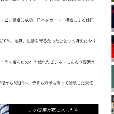
のスピン報道に成功、日本をカースト構造にする移民
費税10％」地獄、生活を守るたったひとつの冴えたやり
ーラを選んだのか？ 優れたビジネスにある３要素と
00億から3兆円へ。予算も気候も偽って誘致した責任
この記事が気に入ったら