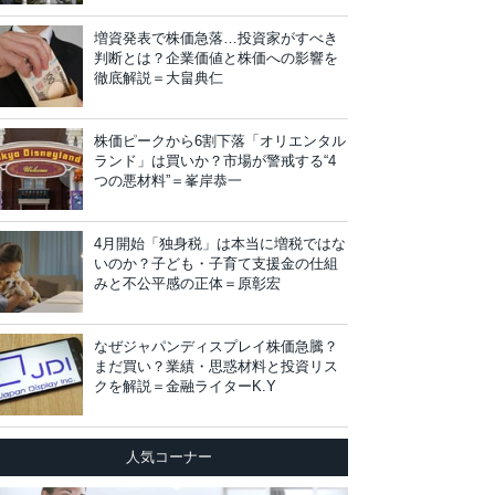
増資発表で株価急落…投資家がすべき
判断とは？企業価値と株価への影響を
徹底解説＝大畠典仁
株価ピークから6割下落「オリエンタル
ランド」は買いか？市場が警戒する“4
つの悪材料”＝峯岸恭一
4月開始「独身税」は本当に増税ではな
いのか？子ども・子育て支援金の仕組
みと不公平感の正体＝原彰宏
なぜジャパンディスプレイ株価急騰？
まだ買い？業績・思惑材料と投資リス
クを解説＝金融ライターK.Y
人気コーナー