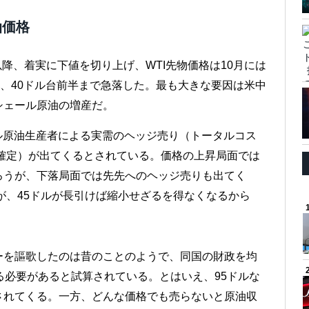
油価格
降、着実に下値を切り上げ、WTI先物価格は10月には
後、40ドル台前半まで急落した。最も大きな要因は米中
シェール原油の増産だ。
ール原油生産者による実需のヘッジ売り（トータルコス
が確定）が出てくるとされている。価格の上昇局面では
ろうが、下落局面では先先へのヘッジ売りも出てく
るが、45ドルが長引けば縮小せざるを得なくなるから
ーを謳歌したのは昔のことのようで、同国の財政を均
る必要があると試算されている。とはいえ、95ドルな
されてくる。一方、どんな価格でも売らないと原油収