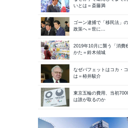
いとは＝斎藤満
ゴーン逮捕で「移民法」
政策へ＝世に…
2019年10月に襲う「消
かた＝鈴木傾城
なぜバフェットはコカ・コ
は＝栫井駿介
東京五輪の費用、当初70
は誰が取るのか