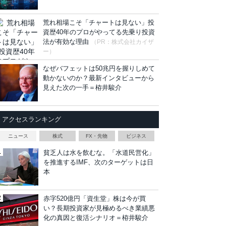
荒れ相場こそ「チャートは見ない」投
資歴40年のプロがやってる先乗り投資
法が有効な理由
（PR：株式会社カイザ
ー）
なぜバフェットは50兆円を握りしめて
動かないのか？最新インタビューから
見えた次の一手＝栫井駿介
アクセスランキング
ニュース
株式
FX・先物
ビジネス
貧乏人は水を飲むな。「水道民営化」
を推進するIMF、次のターゲットは日
本
赤字520億円「資生堂」株は今が買
い？長期投資家が見極めるべき業績悪
化の真因と復活シナリオ＝栫井駿介