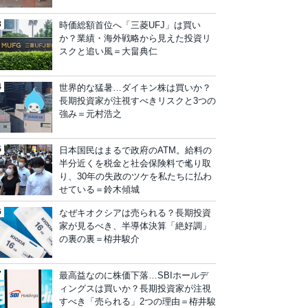
時価総額首位へ「三菱UFJ」は買い
か？業績・海外戦略から見えた投資リ
スクと追い風＝大畠典仁
世界的な猛暑…ダイキン株は買いか？
長期投資家が注視すべきリスクと3つの
強み＝元村浩之
日本国民はまるで政府のATM。給料の
半分近くを税金と社会保険料で毟り取
り、30年の失政のツケを私たちに払わ
せている＝鈴木傾城
なぜキオクシアは売られる？長期投資
家が見るべき、半導体決算「絶好調」
の裏の裏＝栫井駿介
最高益なのに株価下落…SBIホールデ
ィングスは買いか？長期投資家が注視
すべき「売られる」2つの理由＝栫井駿