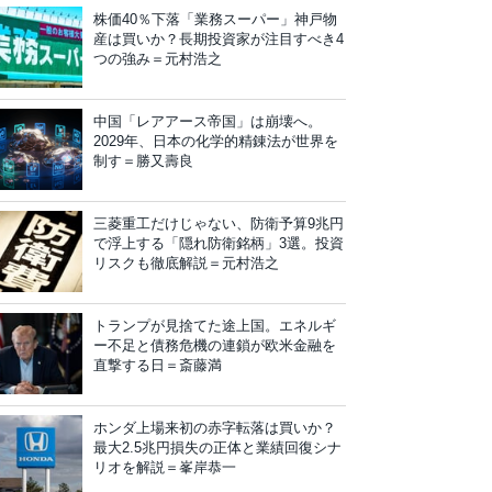
株価40％下落「業務スーパー」神戸物
産は買いか？長期投資家が注目すべき4
つの強み＝元村浩之
中国「レアアース帝国」は崩壊へ。
2029年、日本の化学的精錬法が世界を
制す＝勝又壽良
三菱重工だけじゃない、防衛予算9兆円
で浮上する「隠れ防衛銘柄」3選。投資
リスクも徹底解説＝元村浩之
トランプが見捨てた途上国。エネルギ
ー不足と債務危機の連鎖が欧米金融を
直撃する日＝斎藤満
ホンダ上場来初の赤字転落は買いか？
最大2.5兆円損失の正体と業績回復シナ
リオを解説＝峯岸恭一