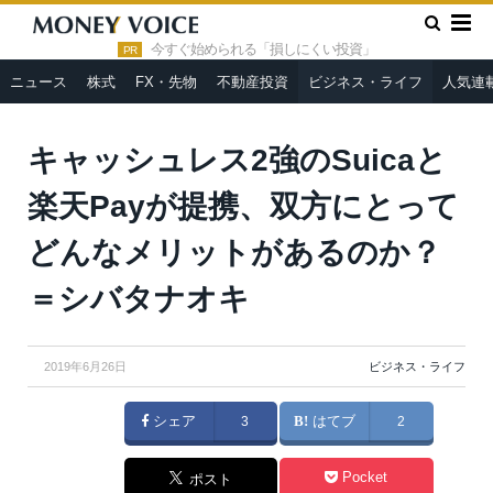
»
»
HOME
ビジネス・ライフ
キャッシュレス2強のSuicaと楽
天Payが提携、双方にとってどんなメリットがあるのか？＝シバタナ
今すぐ始められる「損しにくい投資」
PR
オキ
ニュース
株式
FX・先物
不動産投資
ビジネス・ライフ
人気連
キャッシュレス2強のSuicaと
楽天Payが提携、双方にとって
どんなメリットがあるのか？
＝シバタナオキ
2019年6月26日
ビジネス・ライフ
シェア
3
はてブ
2
Pocket
ポスト