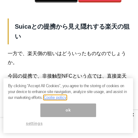
Suicaとの提携から見え隠れする楽天の狙
い
一方で、楽天側の狙いはどういったものなのでしょう
か。
今回の提携で、非接触型NFCという点では、直接楽天
Edyと競合するSuicaを自社サービスに取り込むことが
By clicking “Accept All Cookies”, you agree to the storing of cookies on
your device to enhance site navigation, analyze site usage, and assist in
できたというのは、
楽天Pay全体としてのユーザー接点
our marketing efforts.
Coolie policy
を増やすという点で、非常に大きなメリット
があると
ok
考えられます。
×
settings
まさに横綱相撲といった戦い方だとも言えるでしょ
う。