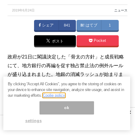
2019年6月24日
ニュース
シェア
841
はてブ
1
Pocket
ポスト
政府が21日に閣議決定した「骨太の方針」と成長戦略
にて、地方銀行の再編を促す独占禁止法の例外ルール
が盛り込まれました。地銀の消滅ラッシュが始まりま
す。（『
今市太郎の戦略的FX投資
』今市太郎）
By clicking “Accept All Cookies”, you agree to the storing of cookies on
your device to enhance site navigation, analyze site usage, and assist in
our marketing efforts.
Coolie policy
※本記事は有料メルマガ『
今市太郎の戦略的FX投資
』
2019年6月24日号の抜粋です。興味を持たれた方は、
ok
×
ぜひこの機会に
バックナンバー含め初月分無料のお試
settings
し購読
をどうぞ。