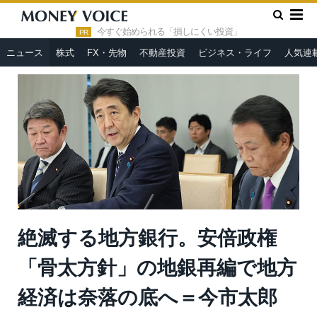
»
»
HOME
ニュース
絶滅する地方銀行。安倍政権「骨太方針」
の地銀再編で地方経済は奈落の底へ＝今市太郎
今すぐ始められる「損しにくい投資」
PR
ニュース
株式
FX・先物
不動産投資
ビジネス・ライフ
人気連
絶滅する地方銀行。安倍政権
「骨太方針」の地銀再編で地方
経済は奈落の底へ＝今市太郎