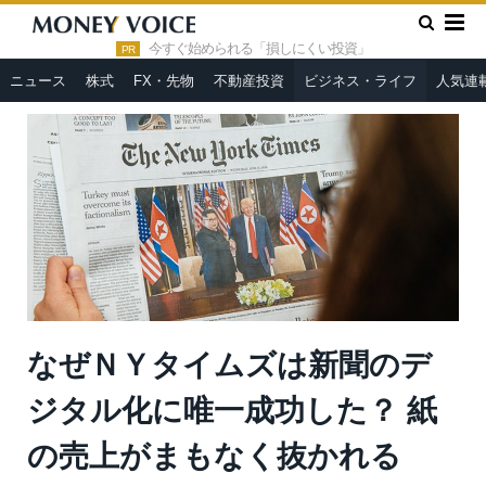
»
»
HOME
ビジネス・ライフ
なぜＮＹタイムズは新聞のデジタ
ル化に唯一成功した？ 紙の売上がまもなく抜かれる
今すぐ始められる「損しにくい投資」
PR
ニュース
株式
FX・先物
不動産投資
ビジネス・ライフ
人気連
なぜＮＹタイムズは新聞のデ
ジタル化に唯一成功した？ 紙
の売上がまもなく抜かれる