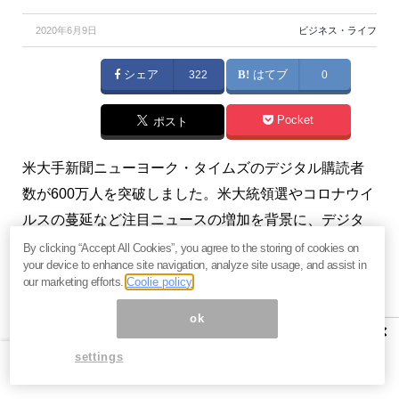
2020年6月9日
ビジネス・ライフ
シェア
322
はてブ
0
Pocket
ポスト
米大手新聞ニューヨーク・タイムズのデジタル購読者
数が600万人を突破しました。米大統領選やコロナウイ
ルスの蔓延など注目ニュースの増加を背景に、デジタ
ル購読者も確実に獲得しているその戦略の裏側に迫り
By clicking “Accept All Cookies”, you agree to the storing of cookies on
your device to enhance site navigation, analyze site usage, and assist in
ます。（『
IT業界人のための「ビジネス・トレンド・ウ
our marketing efforts.
Coolie policy
イークリー」
』）
ok
×
※本記事は有料メルマガ『
IT業界人のための「ビジネ
settings
ス・トレンド・ウイークリー」
』2020年6月8日号を一
部抜粋したものです。興味を持たれた方は、ぜひこの