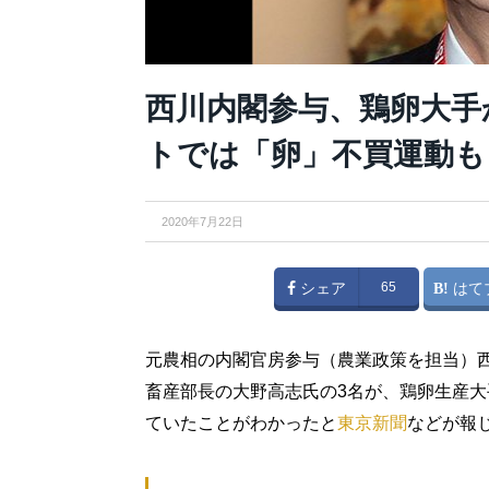
西川内閣参与、鶏卵大手
トでは「卵」不買運動も
2020年7月22日
シェア
65
はて
元農相の内閣官房参与（農業政策を担当）
畜産部長の大野高志氏の3名が、鶏卵生産
ていたことがわかったと
東京新聞
などが報