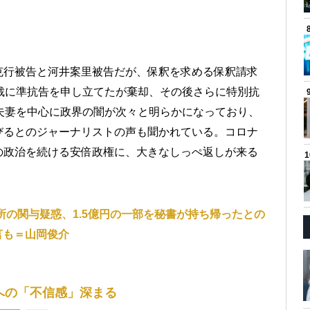
克行被告と河井案里被告だが、保釈を求める保釈請求
裁に準抗告を申し立てたが棄却、その後さらに特別抗
夫妻を中心に政界の闇が次々と明らかになっており、
びるとのジャーナリストの声も聞かれている。コロナ
の政治を続ける安倍政権に、大きなしっぺ返しが来る
所の関与疑惑、1.5億円の一部を秘書が持ち帰ったとの
言も＝山岡俊介
への「不信感」深まる