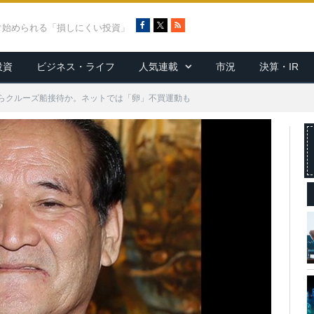
F
X
R
ぐ始められる「損しにくい投資」
a
S
c
S
投資
ビジネス・ライフ
人気連載
市況
決算・IR
e
b
o
らクルーズ船接待か。ネットでは「卵」不買運動も
o
k