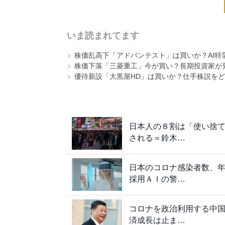
いま読まれてます
株価乱高下「アドバンテスト」は買いか？AI特
株価下落「三菱重工」今が買い？長期投資家が見
優待新設「大黒屋HD」は買いか？仕手株説をど
日本人の８割は「使い捨
される＝鈴木…
日本のコロナ感染者数、年
採用ＡＩの警…
コロナを政治利用する中
済成長は止ま…