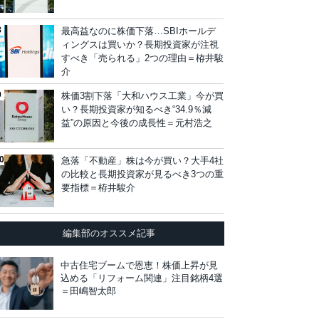
最高益なのに株価下落…SBIホールデ
ィングスは買いか？長期投資家が注視
すべき「売られる」2つの理由＝栫井駿
介
株価3割下落「大和ハウス工業」今が買
い？長期投資家が知るべき“34.9％減
益”の原因と今後の成長性＝元村浩之
急落「不動産」株は今が買い？大手4社
の比較と長期投資家が見るべき3つの重
要指標＝栫井駿介
編集部のオススメ記事
中古住宅ブームで恩恵！株価上昇が見
込める「リフォーム関連」注目銘柄4選
＝田嶋智太郎