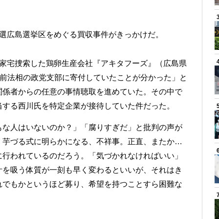
院選広島選挙区をめぐる買収事件がきっかけだ。
て家宅捜索した鶏卵生産会社『アキタフーズ』（広島県
を克行前法相の政党支部に寄付していたことが分かった」と
関係者からの任意の事情聴取を進めていた。その中で
当する西川氏を特定企業が接待していた件だった。
もな人はいないのか？」「腐りすぎだ」と批判の声が
。芋づる式に明らかになる、不祥事。正直、またか…
に行われているのだろう。「気づかれなければいい」
汁を吸う体質が一刻も早く変わるといいが、それはき
れでもかというほど募り、希望を持つことすら困難な