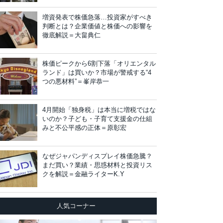
増資発表で株価急落…投資家がすべき
判断とは？企業価値と株価への影響を
徹底解説＝大畠典仁
株価ピークから6割下落「オリエンタル
ランド」は買いか？市場が警戒する“4
つの悪材料”＝峯岸恭一
4月開始「独身税」は本当に増税ではな
いのか？子ども・子育て支援金の仕組
みと不公平感の正体＝原彰宏
なぜジャパンディスプレイ株価急騰？
まだ買い？業績・思惑材料と投資リス
クを解説＝金融ライターK.Y
人気コーナー