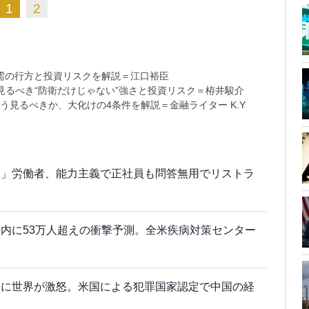
1
2
需の行方と投資リスクを解説＝江口裕臣
るべき“防衛だけじゃない”強さと投資リスク＝栫井駿介
う見るべきか、大化けの4条件を解説＝金融ライター K.Y
て」労働者、能力主義で正社員も問答無用でリストラ
内に53万人超えの衝撃予測。全米疾病対策センター
国に世界が激怒。米国による犯罪国家認定で中国の経