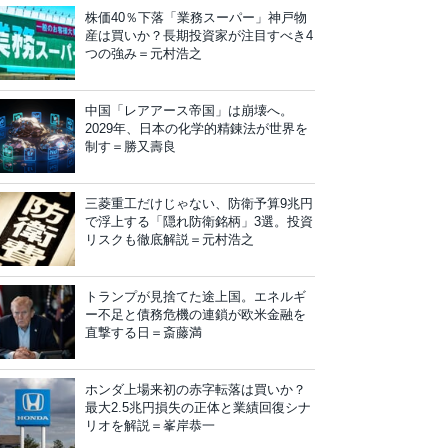
株価40％下落「業務スーパー」神戸物
産は買いか？長期投資家が注目すべき4
つの強み＝元村浩之
中国「レアアース帝国」は崩壊へ。
2029年、日本の化学的精錬法が世界を
制す＝勝又壽良
三菱重工だけじゃない、防衛予算9兆円
で浮上する「隠れ防衛銘柄」3選。投資
リスクも徹底解説＝元村浩之
トランプが見捨てた途上国。エネルギ
ー不足と債務危機の連鎖が欧米金融を
直撃する日＝斎藤満
ホンダ上場来初の赤字転落は買いか？
最大2.5兆円損失の正体と業績回復シナ
リオを解説＝峯岸恭一