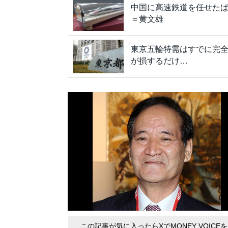
中国に高速鉄道を任せた
＝黄文雄
東京五輪特需はすでに完
が損するだけ…
この記事が気に入ったらXでMONEY VOICE