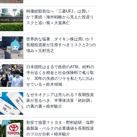
時価総額首位へ「三菱UFJ」は買い
か？業績・海外戦略から見えた投資リ
スクと追い風＝大畠典仁
世界的な猛暑…ダイキン株は買いか？
長期投資家が注視すべきリスクと3つの
強み＝元村浩之
日本国民はまるで政府のATM。給料の
半分近くを税金と社会保険料で毟り取
り、30年の失政のツケを私たちに払わ
せている＝鈴木傾城
なぜキオクシアは売られる？長期投資
家が見るべき、半導体決算「絶好調」
の裏の裏＝栫井駿介
割安で放置？トヨタ・野村総研・塩野
義製薬・ベルクの企業価値を長期投資
のプロが分析＝栫井駿介