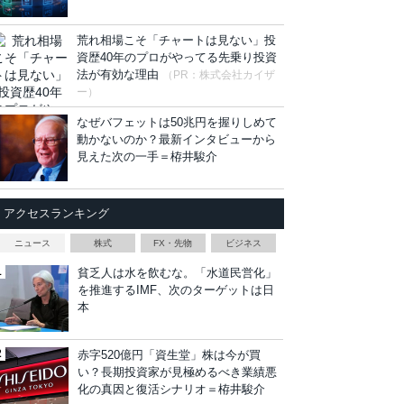
荒れ相場こそ「チャートは見ない」投
資歴40年のプロがやってる先乗り投資
法が有効な理由
（PR：株式会社カイザ
ー）
なぜバフェットは50兆円を握りしめて
動かないのか？最新インタビューから
見えた次の一手＝栫井駿介
アクセスランキング
ニュース
株式
FX・先物
ビジネス
貧乏人は水を飲むな。「水道民営化」
を推進するIMF、次のターゲットは日
本
赤字520億円「資生堂」株は今が買
い？長期投資家が見極めるべき業績悪
化の真因と復活シナリオ＝栫井駿介