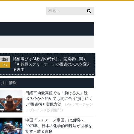
銘柄選びはAI必須の時代に。開発者に聞く
注目
「AI銘柄スクリーナー」が投資の未来を変え
PR
る理由
注目情報
日経平均最高値でも「負ける人」続
出？今から始めても間に合う“損しにく
い”投資術と実践方法
（PR：マーチャン
トブレインズ投資顧問）
中国「レアアース帝国」は崩壊へ。
2029年、日本の化学的精錬法が世界を
制す＝勝又壽良