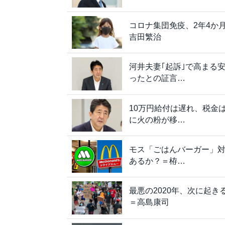
コロナ集団免疫、2年4か
吉田繁治
河井夫妻｢起訴｣で高まる
ったとの証言…
10万円給付は遅れ、税金
に火の粉が移…
モス「ごはんバーガー」
あるか？＝栫…
最悪の2020年、次に起
＝高島康司