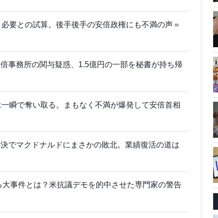
月必要との試算。後手後手の安倍政権にも不満の声＝
安倍事務所の関与疑惑、1.5億円の一部を秘書が持ち帰
は一瞬で奪い取る。まもなく不満が爆発して安倍首相
対決でマクドナルドにまさかの敗北。業績復活の道は
きる大事件とは？米抗議デモを的中させた専門家の警告