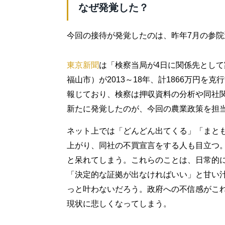
なぜ発覚した？
今回の接待が発覚したのは、昨年7月の参
東京新聞
は「検察当局が4日に関係先とし
福山市）が2013～18年、計1866万円
報じており、検察は押収資料の分析や同社
新たに発覚したのが、今回の農業政策を担
ネット上では「どんどん出てくる」「まと
上がり、同社の不買宣言をする人も目立つ
と呆れてしまう。これらのことは、日常的
「決定的な証拠が出なければいい」と甘い
っと叶わないだろう。政府への不信感がこ
現状に悲しくなってしまう。