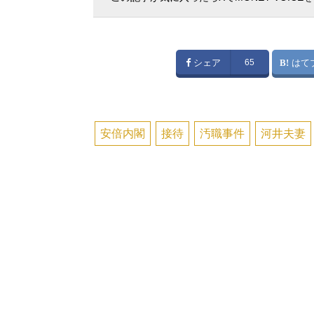
シェア
65
はて
安倍内閣
接待
汚職事件
河井夫妻