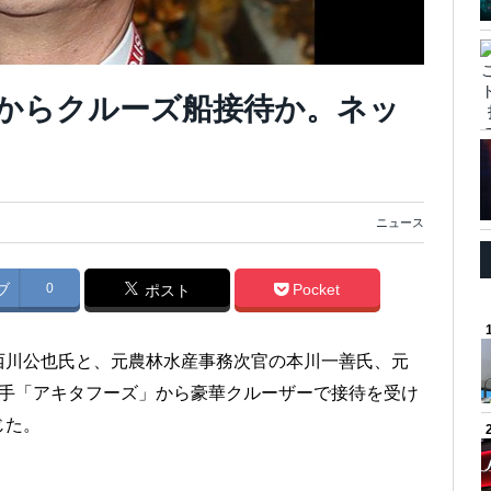
からクルーズ船接待か。ネッ
ニュース
ブ
0
Pocket
ポスト
西川公也氏と、元農林水産事務次官の本川一善氏、元
大手「アキタフーズ」から豪華クルーザーで接待を受け
じた。