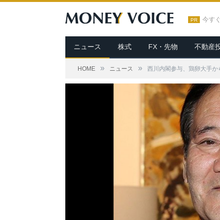
今す
PR
ニュース
株式
FX・先物
不動産
»
»
HOME
ニュース
西川内閣参与、鶏卵大手か