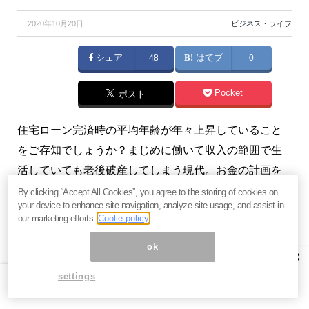
2020年10月20日
ビジネス・ライフ
シェア
48
はてブ
0
Pocket
ポスト
住宅ローン完済時の平均年齢が年々上昇していること
をご存知でしょうか？まじめに働いて収入の範囲で生
活していても老後破産してしまう現代。お金の計画を
立てることは必須です。（『
教育貧困にならないため
By clicking “Accept All Cookies”, you agree to the storing of cookies on
your device to enhance site navigation, analyze site usage, and assist in
に
』川畑明美）
our marketing efforts.
Coolie policy
ok
【関連】
「定年まで働く」の危うさ。会社を勤め上げ
×
た人ほど老後破産するワケ＝牧野寿和
settings