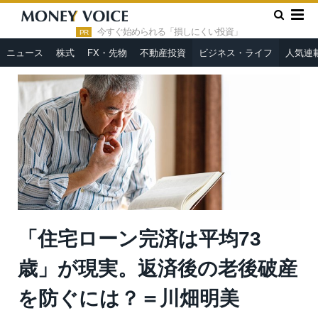
»
»
HOME
ビジネス・ライフ
「住宅ローン完済は平均73歳」
が現実。返済後の老後破産を防ぐには？＝川畑明美
今すぐ始められる「損しにくい投資」
PR
ニュース
株式
FX・先物
不動産投資
ビジネス・ライフ
人気連
「住宅ローン完済は平均73
歳」が現実。返済後の老後破産
を防ぐには？＝川畑明美