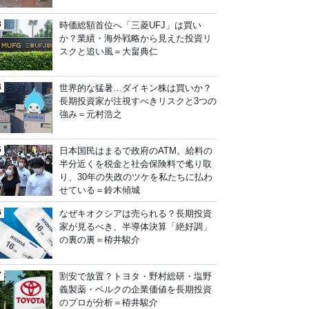
時価総額首位へ「三菱UFJ」は買い
か？業績・海外戦略から見えた投資リ
スクと追い風＝大畠典仁
世界的な猛暑…ダイキン株は買いか？
長期投資家が注視すべきリスクと3つの
強み＝元村浩之
日本国民はまるで政府のATM。給料の
半分近くを税金と社会保険料で毟り取
り、30年の失政のツケを私たちに払わ
せている＝鈴木傾城
なぜキオクシアは売られる？長期投資
家が見るべき、半導体決算「絶好調」
の裏の裏＝栫井駿介
割安で放置？トヨタ・野村総研・塩野
義製薬・ベルクの企業価値を長期投資
のプロが分析＝栫井駿介