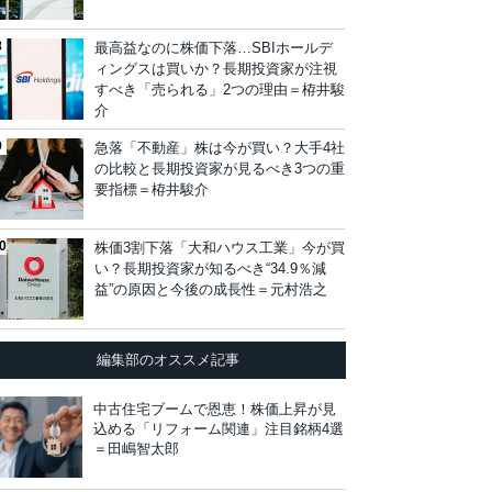
最高益なのに株価下落…SBIホールデ
ィングスは買いか？長期投資家が注視
すべき「売られる」2つの理由＝栫井駿
介
急落「不動産」株は今が買い？大手4社
の比較と長期投資家が見るべき3つの重
要指標＝栫井駿介
株価3割下落「大和ハウス工業」今が買
い？長期投資家が知るべき“34.9％減
益”の原因と今後の成長性＝元村浩之
編集部のオススメ記事
中古住宅ブームで恩恵！株価上昇が見
込める「リフォーム関連」注目銘柄4選
＝田嶋智太郎