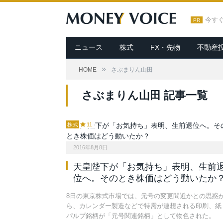
今す
PR
ニュース
株式
FX・先物
不動産
»
HOME
さぶまりん山田
さぶまりん山田 記事一覧
株式
11
2016年8月8日
天皇陛下が「お気持ち」表明、生前
位へ。そのとき株価はどう動いたか
8日の東京株式市場では、元号の変更間近かとの思惑
ら、カレンダー製造などで特需が連想される印刷、紙
パルプ銘柄が「元号関連銘柄」として物色された。