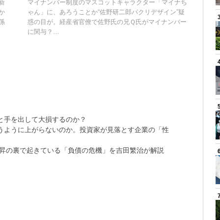
新
マイナンバー制度のマスコットキャラクター「マイナち
か
ゃん」に、あろうことか“佐野研二郎パクリデザイン”疑
係
惑の目が。経産省官僚で佐野氏の兄Ｑ氏がマイナンバー
に関与？…
と手を出して大損するのか？
思うように上がらないのか。投資家が見落とす企業の「性
上昇の裏で起きている「負債の危機」を吉田繁治が解説