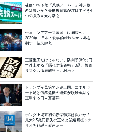
株価40％下落「業務スーパー」神戸物
産は買いか？長期投資家が注目すべき4
つの強み＝元村浩之
中国「レアアース帝国」は崩壊へ。
2029年、日本の化学的精錬法が世界を
制す＝勝又壽良
三菱重工だけじゃない、防衛予算9兆円
で浮上する「隠れ防衛銘柄」3選。投資
リスクも徹底解説＝元村浩之
トランプが見捨てた途上国。エネルギ
ー不足と債務危機の連鎖が欧米金融を
直撃する日＝斎藤満
ホンダ上場来初の赤字転落は買いか？
最大2.5兆円損失の正体と業績回復シナ
リオを解説＝峯岸恭一