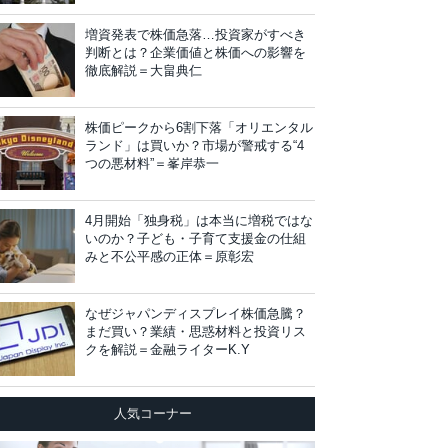
増資発表で株価急落…投資家がすべき
判断とは？企業価値と株価への影響を
徹底解説＝大畠典仁
株価ピークから6割下落「オリエンタル
ランド」は買いか？市場が警戒する“4
つの悪材料”＝峯岸恭一
4月開始「独身税」は本当に増税ではな
いのか？子ども・子育て支援金の仕組
みと不公平感の正体＝原彰宏
なぜジャパンディスプレイ株価急騰？
まだ買い？業績・思惑材料と投資リス
クを解説＝金融ライターK.Y
人気コーナー