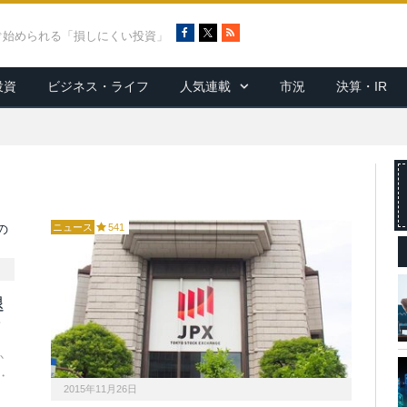
F
X
R
ぐ始められる「損しにくい投資」
a
S
c
S
投資
ビジネス・ライフ
人気連載
市況
決算・IR
e
b
o
o
k
ニュース
541
退
？
か
・
2015年11月26日