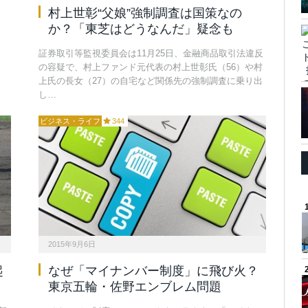
村上世彰“父娘”強制調査は国策なの
か？「東芝はどうなんだ」疑念も
証券取引等監視委員会は11月25日、金融商品取引法違反
の容疑で、村上ファンド元代表の村上世彰氏（56）や村
上氏の長女（27）の自宅など関係先の強制調査に乗り出
し…
ビジネス・ライフ
344
2015年9月6日
起
なぜ「マイナンバー制度」に飛び火？
東京五輪・佐野エンブレム問題