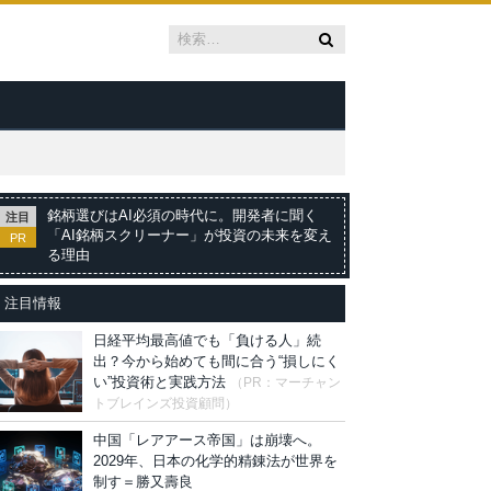
銘柄選びはAI必須の時代に。開発者に聞く
注目
「AI銘柄スクリーナー」が投資の未来を変え
PR
る理由
注目情報
日経平均最高値でも「負ける人」続
出？今から始めても間に合う“損しにく
い”投資術と実践方法
（PR：マーチャン
トブレインズ投資顧問）
中国「レアアース帝国」は崩壊へ。
2029年、日本の化学的精錬法が世界を
制す＝勝又壽良