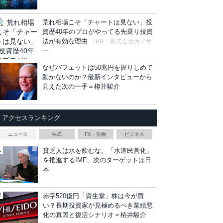
荒れ相場こそ「チャートは見ない」投
資歴40年のプロがやってる先乗り投資
法が有効な理由
（PR：株式会社カイザ
ー）
なぜバフェットは50兆円を握りしめて
動かないのか？最新インタビューから
見えた次の一手＝栫井駿介
アクセスランキング
ニュース
株式
FX・先物
ビジネス
貧乏人は水を飲むな。「水道民営化」
を推進するIMF、次のターゲットは日
本
赤字520億円「資生堂」株は今が買
い？長期投資家が見極めるべき業績悪
化の真因と復活シナリオ＝栫井駿介