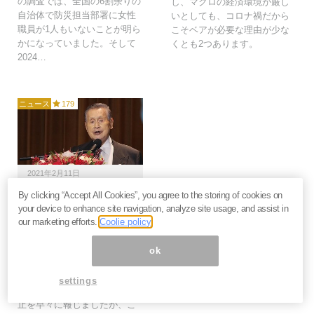
の調査では、全国の6割余りの
し、マクロの経済環境が厳し
自治体で防災担当部署に女性
いとしても、コロナ禍だから
職員が1人もいないことが明ら
こそベアが必要な理由が少な
かになっていました。そして
くとも2つあります。
2024…
ニュース
179
2021年2月11日
By clicking “Accept All Cookies”, you agree to the storing of cookies on
五輪中止で困るのは米国
your device to enhance site navigation, analyze site usage, and assist in
とIOC。「女性蔑視」に
our marketing efforts.
Coolie policy
世界激怒も決断できぬ裏
事情＝原彰宏
ok
森喜朗氏の「女性蔑視」発言
が海外を巻き込んで事件化し
settings
ています。英紙は東京五輪中
止を早々に報じましたが、こ