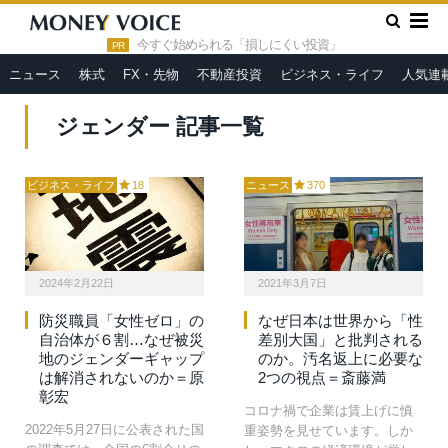
»
HOME
ジェンダー
今すぐ始められる「損しにくい投資」
PR
ニュース
株式
FX・先物
不動産投資
ビジネス・ライフ
人気連
ジェンダー 記事一覧
ビジネス・ライフ
18
ニュース
370
2024年2月22日
2021年3月7日
防災職員「女性ゼロ」の
なぜ日本は世界から「性
自治体が６割…なぜ被災
差別大国」と批判される
地のジェンダーギャップ
のか。汚名返上に必要な
は解消されないのか＝原
2つの視点＝斎藤満
彰宏
コロナ禍で企業は賃上げに慎
2022年5月27日に公表された国
重姿勢を見せています。しか