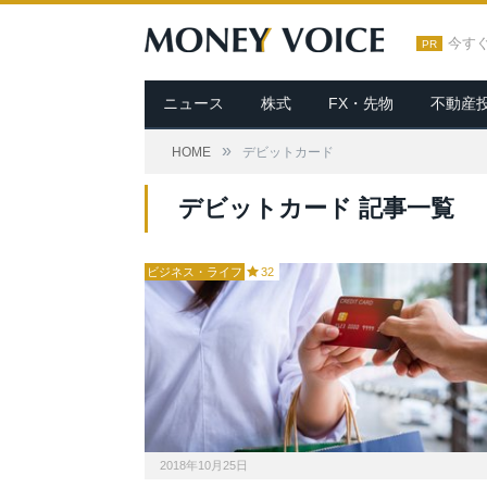
今す
PR
ニュース
株式
FX・先物
不動産
»
HOME
デビットカード
デビットカード 記事一覧
ビジネス・ライフ
32
2018年10月25日