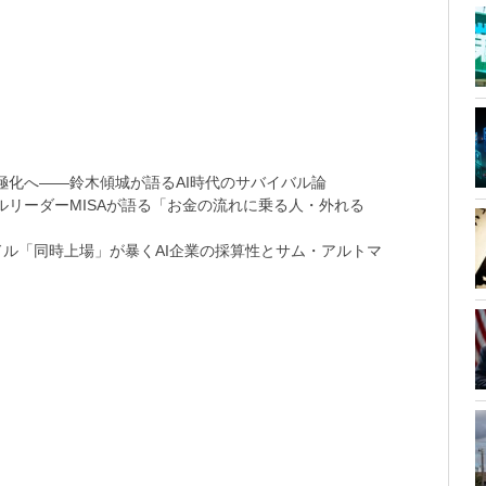
極化へ――鈴木傾城が語るAI時代のサバイバル論
リーダーMISAが語る「お金の流れに乗る人・外れる
9兆ドル「同時上場」が暴くAI企業の採算性とサム・アルトマ