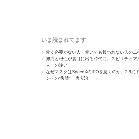
いま読まれてます
働く必要がない人・働いても報われない人の二
努力と根性が裏目に出る時代に。スピリチュアル
人」の違い
なぜマスクはSpaceXのIPOを急ぐのか。2.
ンへの“復讐”＝房広治