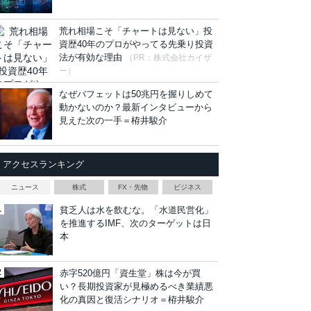
荒れ相場こそ「チャートは見ない」投
資歴40年のプロがやってる先乗り投資
法が有効な理由
（PR：株式会社カイザ
ー）
なぜバフェットは50兆円を握りしめて
動かないのか？最新インタビューから
見えた次の一手＝栫井駿介
アクセスランキング
ニュース
株式
FX・先物
ビジネス
貧乏人は水を飲むな。「水道民営化」
を推進するIMF、次のターゲットは日
本
赤字520億円「資生堂」株は今が買
い？長期投資家が見極めるべき業績悪
化の真因と復活シナリオ＝栫井駿介