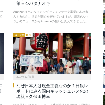
策＝シバタナオキ
済サ
Amazonはどのタイミングでフィンテック事業に本格参
で
入するのか。世界が関心を寄せていますが、最近のいく
つかのニュースからAmazonの狙いは見えてきました。
FX・先物
70
2017年12月3日
ロ
なぜ日本人は現金主義なのか？日銀レ
岩
ポートにみる国内キャッシュレス化の
現状＝久保田博幸
物
なぜ日本ではキャッシュレス化が進まないのか？ 日銀の