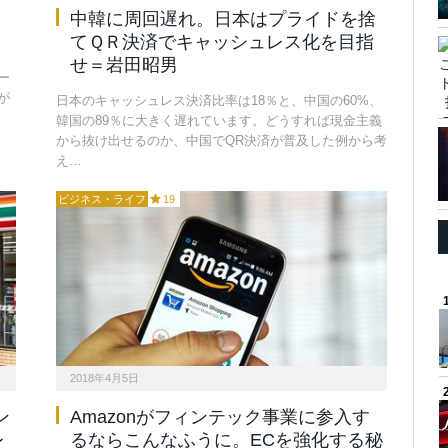
中韓に周回遅れ。日本はプライドを捨
てＱＲ決済でキャッシュレス化を目指
せ＝岩田昭男
ー
が
日本のキャッシュレス決済比率は18％と、中国の60%、
韓国の89％に大きく遅れています。どうすれば現金主義
から抜け出せるのか、中国でQR決済が普及した例から考
え…
ビジネス・ライフ
19
2018年4月5日
ン
Amazonがフィンテック事業に参入す
レ
るならこんなふうに。ECを強化する秘