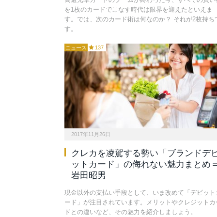
を1枚のカードでこなす時代は限界を迎えたといえま
す。では、次のカード術は何なのか？ それが2枚持ち
す。
ニュース
137
2017年11月26日
クレカを凌駕する勢い「ブランドデ
ットカード」の侮れない魅力まとめ
岩田昭男
現金以外の支払い手段として、いま改めて「デビット
ード」が注目されています。メリットやクレジットカ
ドとの違いなど、その魅力を紹介しましょう。