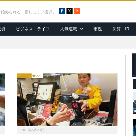
F
X
R
ぐ始められる「損しにくい投資」
a
S
c
S
投資
ビジネス・ライフ
人気連載
市況
決算・IR
e
b
o
o
k
ニュース
221
2018年5月29日