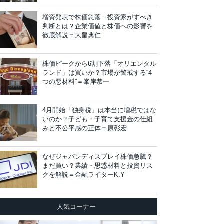
増資発表で株価急落…投資家がすべき
判断とは？企業価値と株価への影響を
徹底解説＝大畠典仁
株価ピークから6割下落「オリエンタル
ランド」は買いか？市場が警戒する“4
つの悪材料”＝峯岸恭一
4月開始「独身税」は本当に増税ではな
いのか？子ども・子育て支援金の仕組
みと不公平感の正体＝原彰宏
なぜジャパンディスプレイ株価急騰？
まだ買い？業績・思惑材料と投資リス
クを解説＝金融ライターK.Y
人気コーナー