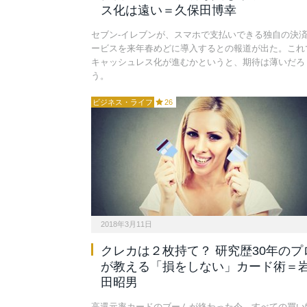
ス化は遠い＝久保田博幸
セブン-イレブンが、スマホで支払いできる独自の決
ービスを来年春めどに導入するとの報道が出た。これ
キャッシュレス化が進むかというと、期待は薄いだろ
う。
ビジネス・ライフ
26
2018年3月11日
クレカは２枚持て？ 研究歴30年のプ
が教える「損をしない」カード術＝
田昭男
高還元率カードのブームが終わった今、すべての買い