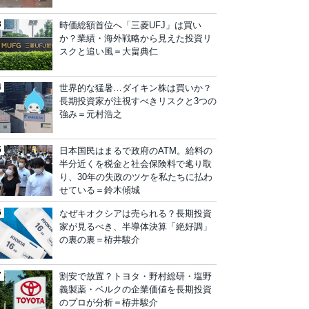
時価総額首位へ「三菱UFJ」は買い
か？業績・海外戦略から見えた投資リ
スクと追い風＝大畠典仁
世界的な猛暑…ダイキン株は買いか？
長期投資家が注視すべきリスクと3つの
強み＝元村浩之
日本国民はまるで政府のATM。給料の
半分近くを税金と社会保険料で毟り取
り、30年の失政のツケを私たちに払わ
せている＝鈴木傾城
なぜキオクシアは売られる？長期投資
家が見るべき、半導体決算「絶好調」
の裏の裏＝栫井駿介
割安で放置？トヨタ・野村総研・塩野
義製薬・ベルクの企業価値を長期投資
のプロが分析＝栫井駿介