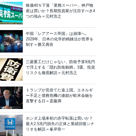
株価40％下落「業務スーパー」神戸物
産は買いか？長期投資家が注目すべき4
つの強み＝元村浩之
中国「レアアース帝国」は崩壊へ。
2029年、日本の化学的精錬法が世界を
制す＝勝又壽良
三菱重工だけじゃない、防衛予算9兆円
で浮上する「隠れ防衛銘柄」3選。投資
リスクも徹底解説＝元村浩之
トランプが見捨てた途上国。エネルギ
ー不足と債務危機の連鎖が欧米金融を
直撃する日＝斎藤満
ホンダ上場来初の赤字転落は買いか？
最大2.5兆円損失の正体と業績回復シナ
リオを解説＝峯岸恭一