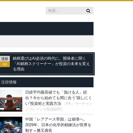
銘柄選びはAI必須の時代に。開発者に聞く
注目
「AI銘柄スクリーナー」が投資の未来を変え
PR
る理由
注目情報
日経平均最高値でも「負ける人」続
出？今から始めても間に合う“損しにく
い”投資術と実践方法
（PR：マーチャン
トブレインズ投資顧問）
中国「レアアース帝国」は崩壊へ。
2029年、日本の化学的精錬法が世界を
制す＝勝又壽良