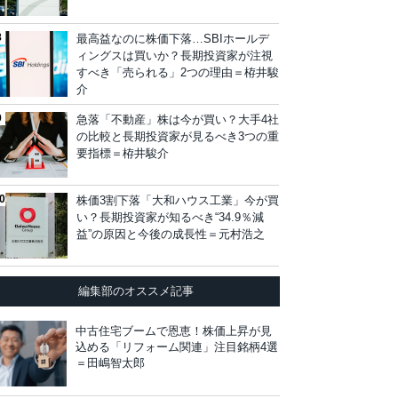
最高益なのに株価下落…SBIホールデ
ィングスは買いか？長期投資家が注視
すべき「売られる」2つの理由＝栫井駿
介
急落「不動産」株は今が買い？大手4社
の比較と長期投資家が見るべき3つの重
要指標＝栫井駿介
株価3割下落「大和ハウス工業」今が買
い？長期投資家が知るべき“34.9％減
益”の原因と今後の成長性＝元村浩之
編集部のオススメ記事
中古住宅ブームで恩恵！株価上昇が見
込める「リフォーム関連」注目銘柄4選
＝田嶋智太郎