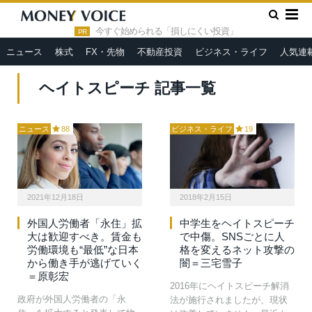
»
HOME
ヘイトスピーチ
今すぐ始められる「損しにくい投資」
PR
ニュース
株式
FX・先物
不動産投資
ビジネス・ライフ
人気連
ヘイトスピーチ 記事一覧
ニュース
88
ビジネス・ライフ
19
2021年12月18日
2018年2月15日
外国人労働者「永住」拡
中学生をヘイトスピーチ
大は歓迎すべき。賃金も
で中傷。SNSごとに人
労働環境も“最低”な日本
格を変えるネット攻撃の
から働き手が逃げていく
闇＝三宅雪子
＝原彰宏
2016年にヘイトスピーチ解消
政府が外国人労働者の「永
法が施行されましたが、現状