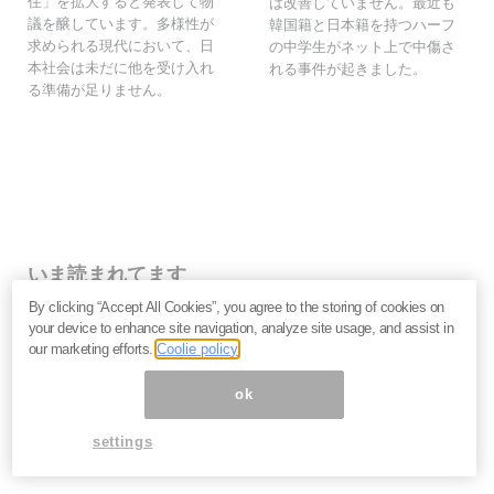
住」を拡大すると発表して物
は改善していません。最近も
議を醸しています。多様性が
韓国籍と日本籍を持つハーフ
求められる現代において、日
の中学生がネット上で中傷さ
本社会は未だに他を受け入れ
れる事件が起きました。
る準備が足りません。
いま読まれてます
By clicking “Accept All Cookies”, you agree to the storing of cookies on
株価乱高下「アドバンテスト」は買いか？AI特需の行方
your device to enhance site navigation, analyze site usage, and assist in
と投資リスクを解説＝江口裕臣
our marketing efforts.
Coolie policy
株価下落「三菱重工」今が買い？長期投資家が見るべ
き“防衛だけじゃない”強さと投資リスク＝栫井駿介
ok
優待新設「大黒屋HD」は買いか？仕手株説をどう見る
べきか、大化けの4条件を解説＝金融ライター K.Y
settings