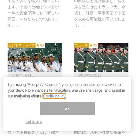
生活の多くを輸入に頼ってい
の蔡総統と電話会談し、習主
ます。中国の台頭はシンガポ
席を怒らせたトランプ氏。今
ールの安全保障にも「新しい
後も、経済・軍事両面で中国
局面」をもたらしつつありま
を攻める可能性が高いでしょ
す。…
う。…
ビジネス・ライフ
60
ニュース
25
2016年6月11日
2016年2月21日
By clicking “Accept All Cookies”, you agree to the storing of cookies on
中国人民解放軍が「南シ
南シナ海波高し、世界経
your device to enhance site navigation, analyze site usage, and assist in
ナ海」にこだわる軍事戦
済への影響は？ 中国が
our marketing efforts.
Coolie policy
略上の理由＝小川和久
西沙に地対空ミサイル配
備
中国が南シナ海にこだわるの
ok
中国が南シナ海にミサイルを
は、対米国用の弾道ミサイル
配備。米国は極めて真剣な協
原潜を潜ませやすいから――
settings
議が必要と非難しましたが、
という説に対し、軍事アナリ
問題は、米中が真剣な協議を
ストの小川和久さんは「鵜呑