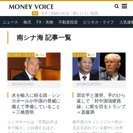
»
HOME
南シナ海
今すぐ始められる「損しにくい投資」
PR
ニュース
株式
FX・先物
不動産投資
ビジネス・ライフ
人気連
南シナ海 記事一覧
ビジネス・ライフ
263
ニュース
62
2017年2月26日
2016年12月20日
水を輸入に頼る国・シン
習近平と激突。手のひら
ガポールが中国の脅威に
返しで「対中国強硬路
備えて準備していること
線」に舵を切るトランプ
＝三橋貴明
＝斎藤満
シンガポールは「空気以外は
親中派のキッシンジャー氏が
全て輸入」と自虐するほど、
北京を訪れている最中に台湾