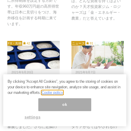
に所得制限を設定する方針で
は、どんな資産を持てばよい
す。年収960万円超の高所得世
のか？天才投資家ジム・ロジ
帯は日本に見切りをつけ、海
ャーズは「金・エネルギー・
外移住を計画する時期に来て
農業」だと答えています。
います。
FX・先物
42
ニュース
81
2021年9月20日
2021年9月7日
By clicking “Accept All Cookies”, you agree to the storing of cookies on
中国の古銭ブームでアジ
早期リタイアを「目標」
your device to enhance site navigation, analyze site usage, and assist in
アコイン暴騰へ。やがて
にして失敗するFIREな
our marketing efforts.
Coolie policy
世界に広がる“銀貨ドミ
人々の盲点とは？1億円
ノ倒し”に刮目せよ＝田
では足りぬ幸せの条件＝
ok
中徹郎
俣野成敏
リーマン・ショック以降の中
最近、巷でブームになってい
settings
国“古銭ブーム”で中国コインが
るFIRE（早期リタイア）。リ
暴騰しました。さらに近隣の
タイアがもてはやされるの