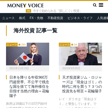
»
HOME
海外投資
今すぐ始められる「損しにくい投資」
PR
ニュース
株式
FX・先物
不動産投資
ビジネス・ライフ
人気連
海外投資 記事一覧
ニュース
293
ニュース
94
2021年11月13日
2021年9月25日
日本を降りる年収960万
天才投資家ジム・ロジャ
円超世帯。不公平で残念
ーズは「現金はゴミ」の
な国を捨てて海外移住を
時代に何を買う？３つの
目指す当然の理由＝花輪
投資先を明言＝花輪陽子
陽子
レイ・ダリオは「現金はゴ
政府は18歳以下の10万円給付
ミ」と警告しています。で