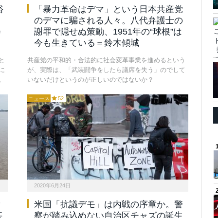
裕
「暴力革命はデマ」という日本共産党
のデマに騙される人々。八代弁護士の
＝
謝罪で隠せぬ策動、1951年の“球根”は
今も生きている＝鈴木傾城
と
共産党の平和的・合法的に社会変革事業を進めるという
に
が、実際は、「武装闘争をしたら議席を失う」のでして
。
いないだけというのが正しいのではないか？
ニュース
52
2020年6月24日
？
米国「抗議デモ」は内戦の序章か。警
甚
察が踏み込めない自治区チャズの誕生