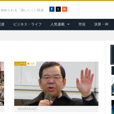
F
X
R
ぐ始められる「損しにくい投資」
a
S
c
S
投資
ビジネス・ライフ
人気連載
市況
決算・IR
e
b
o
o
k
ニュース
930
2021年9月16日