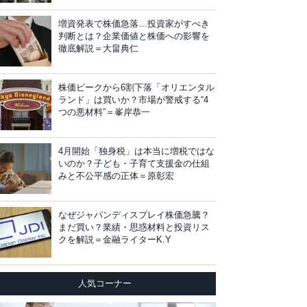
増資発表で株価急落…投資家がすべき
判断とは？企業価値と株価への影響を
徹底解説＝大畠典仁
株価ピークから6割下落「オリエンタル
ランド」は買いか？市場が警戒する“4
つの悪材料”＝峯岸恭一
4月開始「独身税」は本当に増税ではな
いのか？子ども・子育て支援金の仕組
みと不公平感の正体＝原彰宏
なぜジャパンディスプレイ株価急騰？
まだ買い？業績・思惑材料と投資リス
クを解説＝金融ライターK.Y
人気コーナー