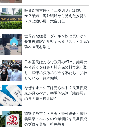
時価総額首位へ「三菱UFJ」は買い
か？業績・海外戦略から見えた投資リ
スクと追い風＝大畠典仁
世界的な猛暑…ダイキン株は買いか？
長期投資家が注視すべきリスクと3つの
強み＝元村浩之
日本国民はまるで政府のATM。給料の
半分近くを税金と社会保険料で毟り取
り、30年の失政のツケを私たちに払わ
せている＝鈴木傾城
なぜキオクシアは売られる？長期投資
家が見るべき、半導体決算「絶好調」
の裏の裏＝栫井駿介
割安で放置？トヨタ・野村総研・塩野
義製薬・ベルクの企業価値を長期投資
のプロが分析＝栫井駿介