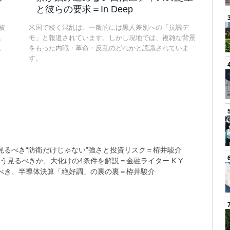
と彼らの要求＝In Deep
被
米国で続く混乱は、一般的には黒人差別への「抗議デ
。
モ」と報道されています。しかし現地では、複雑な背景
。
をもった内戦・革命・反乱のどれかと認識されていま
す。
るべき“防衛だけじゃない”強さと投資リスク＝栫井駿介
う見るべきか、大化けの4条件を解説＝金融ライター K.Y
べき、半導体決算「絶好調」の裏の裏＝栫井駿介