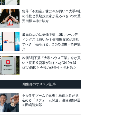
急落「不動産」株は今が買い？大手4社
の比較と長期投資家が見るべき3つの重
要指標＝栫井駿介
最高益なのに株価下落…SBIホールデ
ィングスは買いか？長期投資家が注視
すべき「売られる」2つの理由＝栫井駿
介
株価3割下落「大和ハウス工業」今が買
い？長期投資家が知るべき“34.9％減
益”の原因と今後の成長性＝元村浩之
編集部のオススメ記事
中古住宅ブームで恩恵！株価上昇が見
込める「リフォーム関連」注目銘柄4選
＝田嶋智太郎