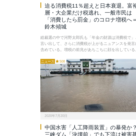
迫る消費税11％超えと日本衰退。富
層・大企業だけ税逃れ、一般市民は
「消費したら罰金」のコロナ増税へ
鈴木傾城
総裁選の中で河野太郎氏も「年金の財源は消費税で」
言い出して、さらに消費税が上がるニュアンスを発言
含めている。増税の前兆があちこちに顔を出している
ニュース
508
2020年7月20日
中国水害「人工降雨装置」の暴発か
三峡ダム「決壊前」でも下流は被害