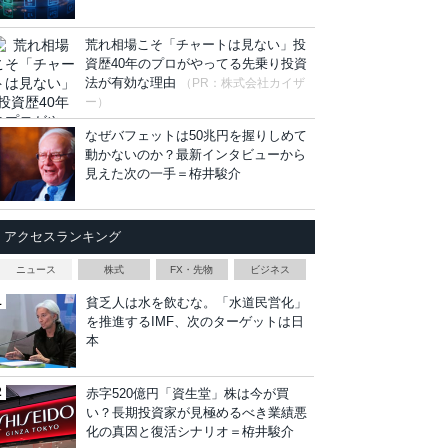
荒れ相場こそ「チャートは見ない」投
資歴40年のプロがやってる先乗り投資
法が有効な理由
（PR：株式会社カイザ
ー）
なぜバフェットは50兆円を握りしめて
動かないのか？最新インタビューから
見えた次の一手＝栫井駿介
アクセスランキング
ニュース
株式
FX・先物
ビジネス
貧乏人は水を飲むな。「水道民営化」
を推進するIMF、次のターゲットは日
本
赤字520億円「資生堂」株は今が買
い？長期投資家が見極めるべき業績悪
化の真因と復活シナリオ＝栫井駿介