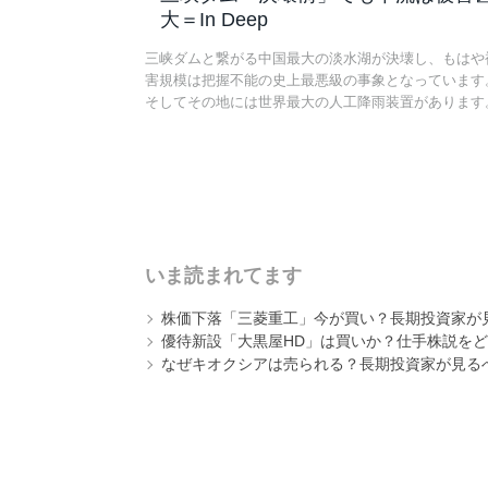
大＝In Deep
三峡ダムと繋がる中国最大の淡水湖が決壊し、もはや
害規模は把握不能の史上最悪級の事象となっています
そしてその地には世界最大の人工降雨装置があります
いま読まれてます
株価下落「三菱重工」今が買い？長期投資家が見
優待新設「大黒屋HD」は買いか？仕手株説をど
なぜキオクシアは売られる？長期投資家が見る