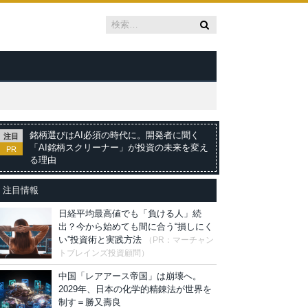
銘柄選びはAI必須の時代に。開発者に聞く
注目
「AI銘柄スクリーナー」が投資の未来を変え
PR
る理由
注目情報
日経平均最高値でも「負ける人」続
出？今から始めても間に合う“損しにく
い”投資術と実践方法
（PR：マーチャン
トブレインズ投資顧問）
中国「レアアース帝国」は崩壊へ。
2029年、日本の化学的精錬法が世界を
制す＝勝又壽良