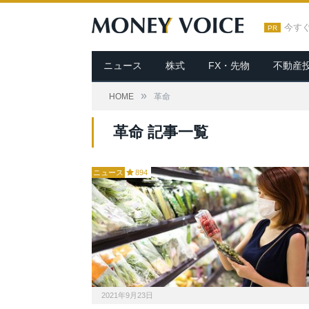
今す
PR
ニュース
株式
FX・先物
不動産
»
HOME
革命
革命 記事一覧
ニュース
894
2021年9月23日