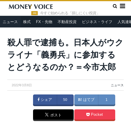
»
»
HOME
ニュース
殺人罪で逮捕も。日本人がウクライナ「義
勇兵」に参加するとどうなるのか？＝今市太郎
今すぐ始められる「損しにくい投資」
PR
ニュース
株式
FX・先物
不動産投資
ビジネス・ライフ
人気連
殺人罪で逮捕も。日本人がウク
ライナ「義勇兵」に参加する
とどうなるのか？＝今市太郎
2022年3月8日
ニュース
シェア
50
はてブ
1
Pocket
ポスト