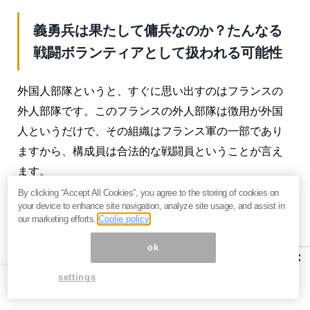
義勇兵は果たして傭兵なのか？たんなる
戦闘ボランティアとして扱われる可能性
外国人部隊というと、すぐに思い出すのはフランスの
外人部隊です。このフランスの外人部隊は徴用が外国
人というだけで、その組織はフランス軍の一部であり
ますから、構成員は合法的な戦闘員ということが言え
ます。
By clicking “Accept All Cookies”, you agree to the storing of cookies on
ただ、ウクライナにおける「義勇兵」というのは、完
your device to enhance site navigation, analyze site usage, and assist in
our marketing efforts.
Coolie policy
全なウクライナ軍の一部ではないようで、いわゆる善
意で参加する戦闘ボランティアということになるよう
ok
×
です。
settings
そもそも戦闘に対して、なんらかの対価が出るのかも