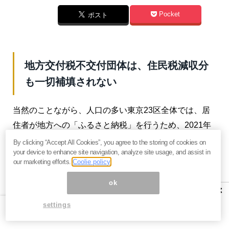
Pocket
ポスト
地方交付税不交付団体は、住民税減収分
も一切補填されない
当然のことながら、人口の多い東京23区全体では、居
住者が地方への「ふるさと納税」を行うため、2021年
度では区民税全体の5％に相当する531億円もの税収と
By clicking “Accept All Cookies”, you agree to the storing of cookies on
your device to enhance site navigation, analyze site usage, and assist in
なるはずの金額が地方に流出しています。大赤字にな
our marketing efforts.
Coolie policy
ったのです。
ok
×
ここまで流出金額が大きくなりすぎると、もはや自治
settings
体の住民サービスにまで支障をきたしかねないレベル
に到っているのです。