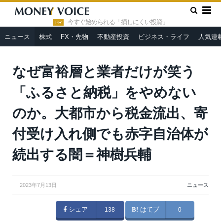
»
»
HOME
ニュース
なぜ富裕層と業者だけが笑う「ふるさと納
税」をやめないのか。大都市から税金流出、寄付受け入れ側でも赤
今すぐ始められる「損しにくい投資」
PR
字自治体が続出する闇＝神樹兵輔
ニュース
株式
FX・先物
不動産投資
ビジネス・ライフ
人気連
なぜ富裕層と業者だけが笑う
「ふるさと納税」をやめない
のか。大都市から税金流出、寄
付受け入れ側でも赤字自治体が
続出する闇＝神樹兵輔
2023年7月13日
ニュース
シェア
138
はてブ
0