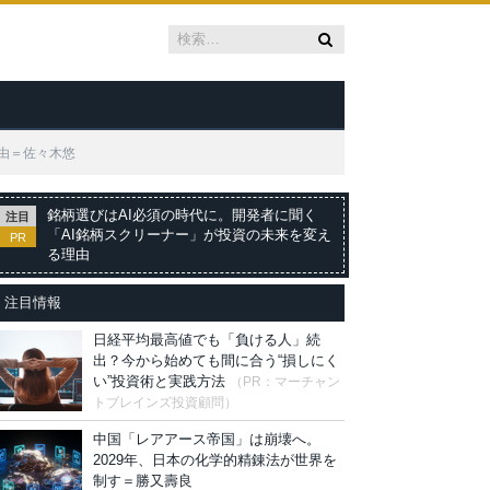
理由＝佐々木悠
銘柄選びはAI必須の時代に。開発者に聞く
注目
「AI銘柄スクリーナー」が投資の未来を変え
PR
る理由
注目情報
日経平均最高値でも「負ける人」続
出？今から始めても間に合う“損しにく
い”投資術と実践方法
（PR：マーチャン
トブレインズ投資顧問）
中国「レアアース帝国」は崩壊へ。
2029年、日本の化学的精錬法が世界を
制す＝勝又壽良