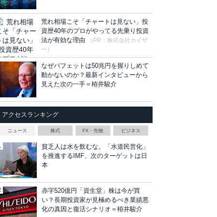
荒れ相場こそ「チャートは見ない」投
資歴40年のプロがやってる先乗り投資
法が有効な理由
（PR：株式会社カイザ
ー）
なぜバフェットは50兆円を握りしめて
動かないのか？最新インタビューから
見えた次の一手＝栫井駿介
アクセスランキング
ニュース
株式
FX・先物
ビジネス
貧乏人は水を飲むな。「水道民営化」
を推進するIMF、次のターゲットは日
本
赤字520億円「資生堂」株は今が買
い？長期投資家が見極めるべき業績悪
化の真因と復活シナリオ＝栫井駿介