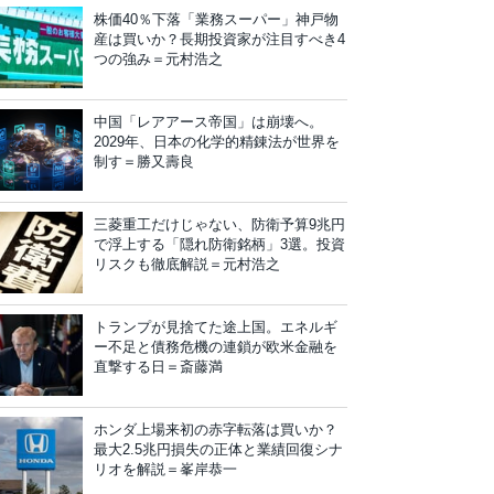
株価40％下落「業務スーパー」神戸物
産は買いか？長期投資家が注目すべき4
つの強み＝元村浩之
中国「レアアース帝国」は崩壊へ。
2029年、日本の化学的精錬法が世界を
制す＝勝又壽良
三菱重工だけじゃない、防衛予算9兆円
で浮上する「隠れ防衛銘柄」3選。投資
リスクも徹底解説＝元村浩之
トランプが見捨てた途上国。エネルギ
ー不足と債務危機の連鎖が欧米金融を
直撃する日＝斎藤満
ホンダ上場来初の赤字転落は買いか？
最大2.5兆円損失の正体と業績回復シナ
リオを解説＝峯岸恭一