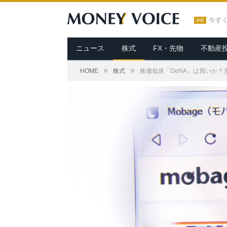
今す
PR
ニュース
株式
FX・先物
不動産
»
»
HOME
株式
株価低迷「DeNA」は買いか