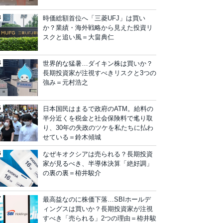
時価総額首位へ「三菱UFJ」は買い
か？業績・海外戦略から見えた投資リ
スクと追い風＝大畠典仁
世界的な猛暑…ダイキン株は買いか？
長期投資家が注視すべきリスクと3つの
強み＝元村浩之
日本国民はまるで政府のATM。給料の
半分近くを税金と社会保険料で毟り取
り、30年の失政のツケを私たちに払わ
せている＝鈴木傾城
なぜキオクシアは売られる？長期投資
家が見るべき、半導体決算「絶好調」
の裏の裏＝栫井駿介
最高益なのに株価下落…SBIホールデ
ィングスは買いか？長期投資家が注視
すべき「売られる」2つの理由＝栫井駿