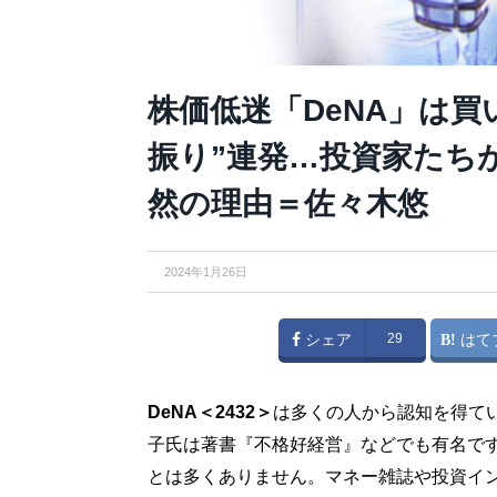
株価低迷「DeNA」は
振り”連発…投資家たち
然の理由＝佐々木悠
2024年1月26日
シェア
29
はて
DeNA＜2432＞
は多くの人から認知を得て
子氏は著書『不格好経営』などでも有名です
とは多くありません。マネー雑誌や投資イ