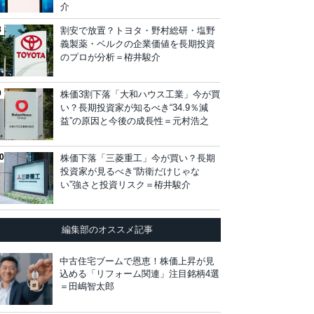
介
割安で放置？トヨタ・野村総研・塩野
義製薬・ベルクの企業価値を長期投資
のプロが分析＝栫井駿介
株価3割下落「大和ハウス工業」今が買
い？長期投資家が知るべき“34.9％減
益”の原因と今後の成長性＝元村浩之
株価下落「三菱重工」今が買い？長期
投資家が見るべき“防衛だけじゃな
い”強さと投資リスク＝栫井駿介
編集部のオススメ記事
中古住宅ブームで恩恵！株価上昇が見
込める「リフォーム関連」注目銘柄4選
＝田嶋智太郎