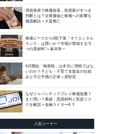
増資発表で株価急落…投資家がすべき
判断とは？企業価値と株価への影響を
徹底解説＝大畠典仁
株価ピークから6割下落「オリエンタル
ランド」は買いか？市場が警戒する“4
つの悪材料”＝峯岸恭一
4月開始「独身税」は本当に増税ではな
いのか？子ども・子育て支援金の仕組
みと不公平感の正体＝原彰宏
なぜジャパンディスプレイ株価急騰？
まだ買い？業績・思惑材料と投資リス
クを解説＝金融ライターK.Y
人気コーナー