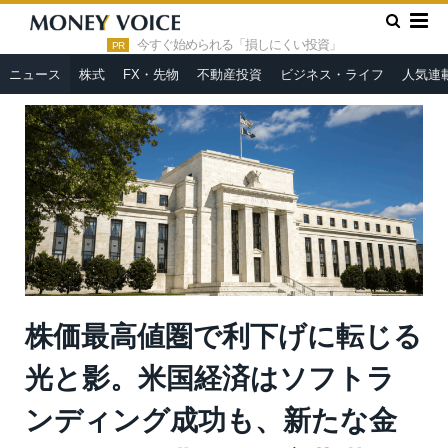
»
»
HOME
ニュース
株価最高値圏で利下げに転じる光と影。米
国経済はソフトランディング成功も、新たな金融リスクの兆候？＝
今すぐ始められる「損しにくい投資」
PR
斎藤満
ニュース
株式
FX・先物
不動産投資
ビジネス・ライフ
人気連
株価最高値圏で利下げに転じる
光と影。米国経済はソフトラ
ンディング成功も、新たな金