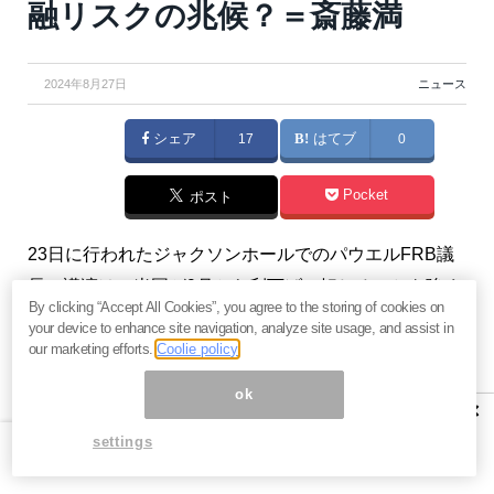
融リスクの兆候？＝斎藤満
2024年8月27日
ニュース
シェア
17
はてブ
0
Pocket
ポスト
23日に行われたジャクソンホールでのパウエルFRB議
長の講演は、米国が9月から利下げに転じることを強く
By clicking “Accept All Cookies”, you agree to the storing of cookies on
示唆し、株式市場に大きな影響を与えました。これに
your device to enhance site navigation, analyze site usage, and assist in
より、ダウは4万1,000ドルを超え、株価は再び過去最
our marketing efforts.
Coolie policy
高値に接近しています。しかし、利下げがもたらす光
ok
×
と影の両面に注目する必要があるでしょう。景気のソ
settings
フトランディングを達成した一方で、新たなバブルリ
スクが高まっています。（『
マンさんの経済あらかる