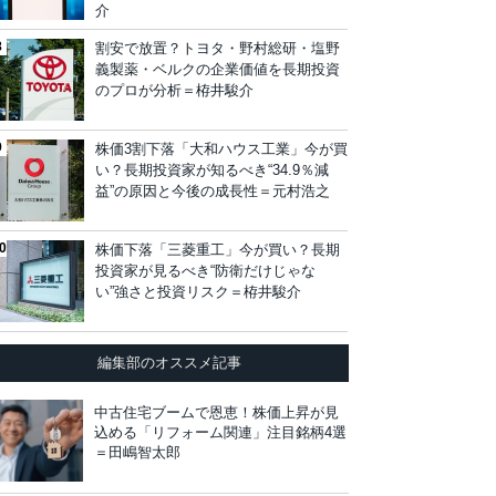
介
割安で放置？トヨタ・野村総研・塩野
義製薬・ベルクの企業価値を長期投資
のプロが分析＝栫井駿介
株価3割下落「大和ハウス工業」今が買
い？長期投資家が知るべき“34.9％減
益”の原因と今後の成長性＝元村浩之
株価下落「三菱重工」今が買い？長期
投資家が見るべき“防衛だけじゃな
い”強さと投資リスク＝栫井駿介
編集部のオススメ記事
中古住宅ブームで恩恵！株価上昇が見
込める「リフォーム関連」注目銘柄4選
＝田嶋智太郎