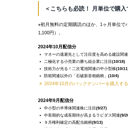
＜こちらも必読！ 月単位で購入
※初月無料の定期購読のほか、1ヶ月単位で
1,100円）。
2024年10月配信分
マネーの逃避先として注目度を高める建設関連
二極化する小売業の勝ち組企業に注目
(10/18)
技術力が光る！二次電池関連の中小型株
(10/11
防衛関連以外の「石破新首相銘柄」
(10/4)
2024年10月のバックナンバーを購入す
2024年9月配信分
中小型の半導体関連株に注目
(9/27)
中長期的な成長期待が高まるラピダス関連
(9/2
９月権利確定の高配当銘柄
(9/13)