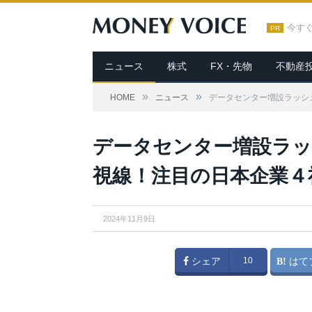
今す
PR
ニュース
株式
FX・先物
不動産
»
»
HOME
ニュース
データセンター増設ラッシ
データセンター増設ラッ
視線！注目の日本企業４
2024年11月9日
シェア
10
はて