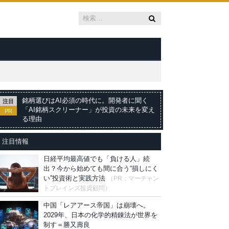
銘柄選びはAI必須の時代に。開発者に聞く
注目
「AI銘柄スクリーナー」が投資の未来を変え
PR
る理由
注目情報
日経平均最高値でも「負ける人」続
出？今から始めても間に合う“損しにく
い”投資術と実践方法
（PR：マーチャン
トブレインズ投資顧問）
中国「レアアース帝国」は崩壊へ。
2029年、日本の化学的精錬法が世界を
制す＝勝又壽良