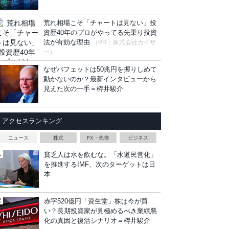
荒れ相場こそ「チャートは見ない」投
資歴40年のプロがやってる先乗り投資
法が有効な理由
（PR：株式会社カイザ
ー）
なぜバフェットは50兆円を握りしめて
動かないのか？最新インタビューから
見えた次の一手＝栫井駿介
アクセスランキング
ニュース
株式
FX・先物
ビジネス
貧乏人は水を飲むな。「水道民営化」
を推進するIMF、次のターゲットは日
本
赤字520億円「資生堂」株は今が買
い？長期投資家が見極めるべき業績悪
化の真因と復活シナリオ＝栫井駿介