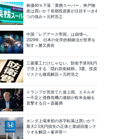
株価40％下落「業務スーパー」神戸物
産は買いか？長期投資家が注目すべき4
つの強み＝元村浩之
中国「レアアース帝国」は崩壊へ。
2029年、日本の化学的精錬法が世界を
制す＝勝又壽良
三菱重工だけじゃない、防衛予算9兆円
で浮上する「隠れ防衛銘柄」3選。投資
リスクも徹底解説＝元村浩之
トランプが見捨てた途上国。エネルギ
ー不足と債務危機の連鎖が欧米金融を
直撃する日＝斎藤満
ホンダ上場来初の赤字転落は買いか？
最大2.5兆円損失の正体と業績回復シナ
リオを解説＝峯岸恭一