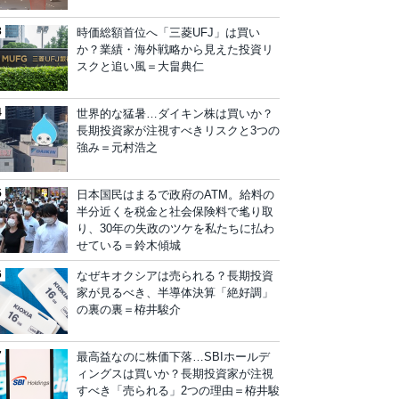
時価総額首位へ「三菱UFJ」は買い
か？業績・海外戦略から見えた投資リ
スクと追い風＝大畠典仁
世界的な猛暑…ダイキン株は買いか？
長期投資家が注視すべきリスクと3つの
強み＝元村浩之
日本国民はまるで政府のATM。給料の
半分近くを税金と社会保険料で毟り取
り、30年の失政のツケを私たちに払わ
せている＝鈴木傾城
なぜキオクシアは売られる？長期投資
家が見るべき、半導体決算「絶好調」
の裏の裏＝栫井駿介
最高益なのに株価下落…SBIホールデ
ィングスは買いか？長期投資家が注視
すべき「売られる」2つの理由＝栫井駿