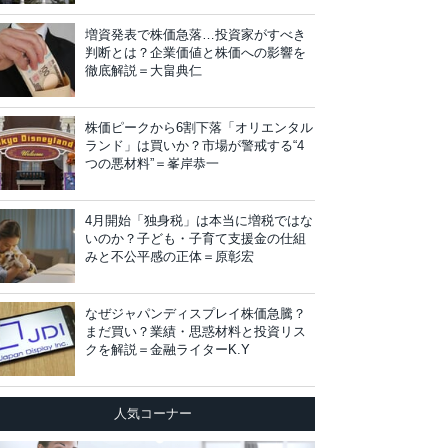
増資発表で株価急落…投資家がすべき
判断とは？企業価値と株価への影響を
徹底解説＝大畠典仁
株価ピークから6割下落「オリエンタル
ランド」は買いか？市場が警戒する“4
つの悪材料”＝峯岸恭一
4月開始「独身税」は本当に増税ではな
いのか？子ども・子育て支援金の仕組
みと不公平感の正体＝原彰宏
なぜジャパンディスプレイ株価急騰？
まだ買い？業績・思惑材料と投資リス
クを解説＝金融ライターK.Y
人気コーナー