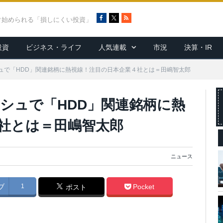
F
X
R
ぐ始められる「損しにくい投資」
a
S
c
S
投資
ビジネス・ライフ
人気連載
市況
決算・IR
e
b
o
ュで「HDD」関連銘柄に熱視線！注目の日本企業４社とは＝田嶋智太郎
o
k
シュで「HDD」関連銘柄に熱
社とは＝田嶋智太郎
ニュース
ブ
1
Pocket
ポスト