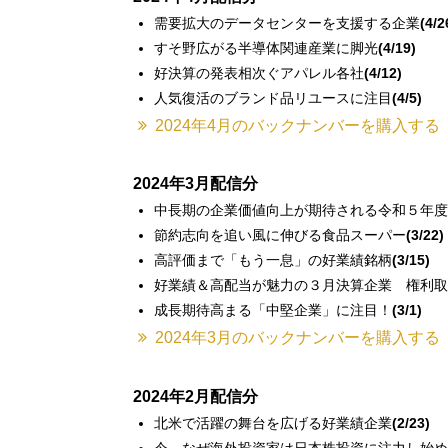
需要拡大のデータセンターを支援する企業
(4/2
すそ野広がる半導体関連産業に脚光
(4/19)
好決算の発表相次ぐアパレル各社
(4/12)
人気復活のブランド品リユースに注目
(4/5)
2024年4月のバックナンバーを購入する
2024年3月配信分
中長期の企業価値向上が期待される令和５年度
節約志向を追い風に伸びる食品スーパー
(3/22)
高評価まで「もう一息」の好業績銘柄
(3/15)
好業績＆高配当が魅力の３月決算企業 権利取
成長期待高まる「中堅企業」に注目！
(3/1)
2024年3月のバックナンバーを購入する
2024年2月配信分
北米で活躍の舞台を広げる好業績企業
(2/23)
今、なぜ海外投資家は日本株投資に注力し始め