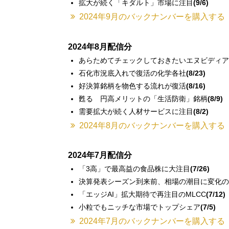
拡大が続く「キダルト」市場に注目
(9/6)
2024年9月のバックナンバーを購入する
2024年8月配信分
あらためてチェックしておきたいエヌビディア
石化市況底入れで復活の化学各社
(8/23)
好決算銘柄を物色する流れが復活
(8/16)
甦る 円高メリットの「生活防衛」銘柄
(8/9)
需要拡大が続く人材サービスに注目
(8/2)
2024年8月のバックナンバーを購入する
2024年7月配信分
「3高」で最高益の食品株に大注目
(7/26)
決算発表シーズン到来前、相場の潮目に変化の
「エッジAI」拡大期待で再注目のMLCC
(7/12)
小粒でもニッチな市場でトップシェア
(7/5)
2024年7月のバックナンバーを購入する