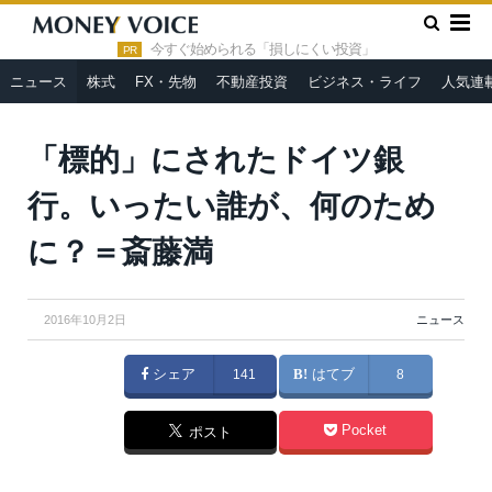
»
»
HOME
ニュース
「標的」にされたドイツ銀行。いったい誰
が、何のために？＝斎藤満
今すぐ始められる「損しにくい投資」
PR
ニュース
株式
FX・先物
不動産投資
ビジネス・ライフ
人気連
「標的」にされたドイツ銀
行。いったい誰が、何のため
に？＝斎藤満
2016年10月2日
ニュース
シェア
141
はてブ
8
Pocket
ポスト