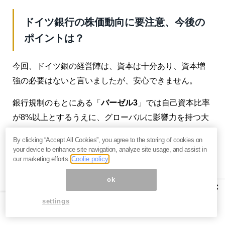
ドイツ銀行の株価動向に要注意、今後の
ポイントは？
今回、ドイツ銀の経営陣は、資本は十分あり、資本増
強の必要はないと言いましたが、安心できません。
銀行規制のもとにある「
バーゼル3
」では自己資本比率
が8%以上とするうえに、グローバルに影響力を持つ大
手銀行には最大8.5%の上乗せがあり、最大16.5%の自
By clicking “Accept All Cookies”, you agree to the storing of cookies on
己資本が求められます。欧米の大手銀行は10%以上の
your device to enhance site navigation, analyze site usage, and assist in
our marketing efforts.
Coolie policy
自己資本を持つと言いますが、求める水準自体が高く
なっています。
ok
×
しかも、バーゼル規制では資本の中身を厳しくする上
settings
に、リスク資産の計算上でも、一般貸出のリスクウエ