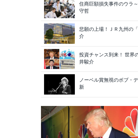
住商巨額損失事件のウラ
守哲
悲願の上場！ＪＲ九州の
介
投資チャンス到来！ 世界
井駿介
ノーベル賞無視のボブ・
新