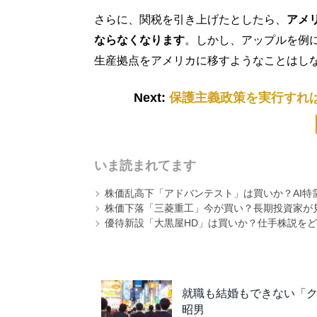
さらに、関税を引き上げたとしたら、
アメ
ならなくなります
。しかし、アップルを例
生産拠点をアメリカに移すようなことはし
Next:
保護主義政策を実行すれ
いま読まれてます
株価乱高下「アドバンテスト」は買いか？AI特
株価下落「三菱重工」今が買い？長期投資家が見
優待新設「大黒屋HD」は買いか？仕手株説をど
就職も結婚もできない「
昭男