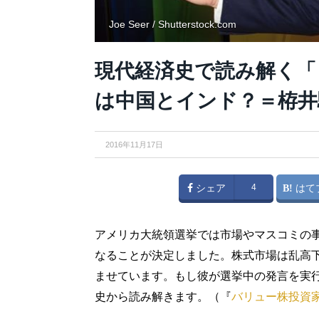
Joe Seer / Shutterstock.com
現代経済史で読み解く「
は中国とインド？＝栫井
2016年11月17日
シェア
4
はて
アメリカ大統領選挙では市場やマスコミの
なることが決定しました。株式市場は乱高
ませています。もし彼が選挙中の発言を実
史から読み解きます。（『
バリュー株投資家