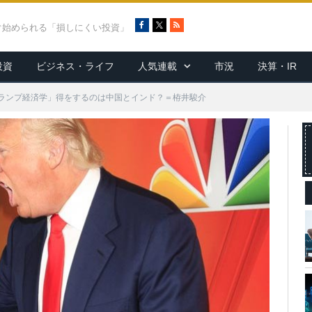
F
X
R
ぐ始められる「損しにくい投資」
a
S
c
S
投資
ビジネス・ライフ
人気連載
市況
決算・IR
e
b
o
ランプ経済学」得をするのは中国とインド？＝栫井駿介
o
k