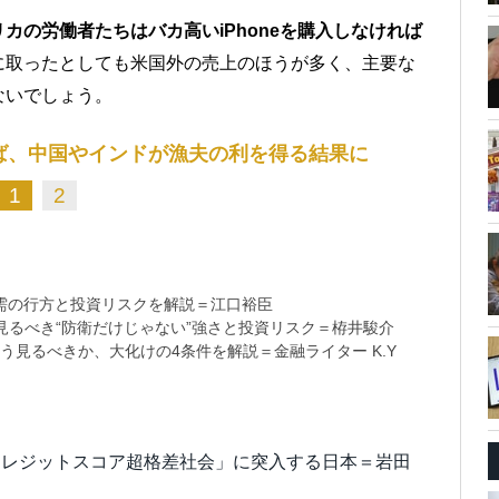
リカの労働者たちはバカ高いiPhoneを購入しなければ
に取ったとしても米国外の売上のほうが多く、主要な
ないでしょう。
ば、中国やインドが漁夫の利を得る結果に
1
2
需の行方と投資リスクを解説＝江口裕臣
るべき“防衛だけじゃない”強さと投資リスク＝栫井駿介
う見るべきか、大化けの4条件を解説＝金融ライター K.Y
クレジットスコア超格差社会」に突入する日本＝岩田