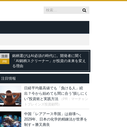
銘柄選びはAI必須の時代に。開発者に聞く
注目
「AI銘柄スクリーナー」が投資の未来を変え
PR
る理由
注目情報
日経平均最高値でも「負ける人」続
出？今から始めても間に合う“損しにく
い”投資術と実践方法
（PR：マーチャン
トブレインズ投資顧問）
中国「レアアース帝国」は崩壊へ。
2029年、日本の化学的精錬法が世界を
制す＝勝又壽良