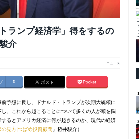
トランプ経済学」得をするの
駿介
ニュース
ブ
0
Pocket
ポスト
事前予想に反し、ドナルド・トランプが次期大統領に
下し、これから起こることについて多くの人が頭を悩
行するとアメリカ経済に何が起きるのか、現代の経済
の見方|つばめ投資顧問
』栫井駿介）