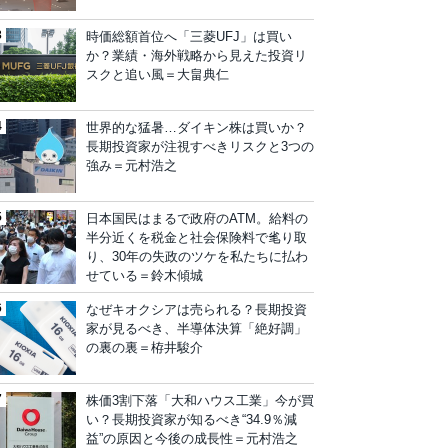
時価総額首位へ「三菱UFJ」は買い
か？業績・海外戦略から見えた投資リ
スクと追い風＝大畠典仁
世界的な猛暑…ダイキン株は買いか？
長期投資家が注視すべきリスクと3つの
強み＝元村浩之
日本国民はまるで政府のATM。給料の
半分近くを税金と社会保険料で毟り取
り、30年の失政のツケを私たちに払わ
せている＝鈴木傾城
なぜキオクシアは売られる？長期投資
家が見るべき、半導体決算「絶好調」
の裏の裏＝栫井駿介
株価3割下落「大和ハウス工業」今が買
い？長期投資家が知るべき“34.9％減
益”の原因と今後の成長性＝元村浩之