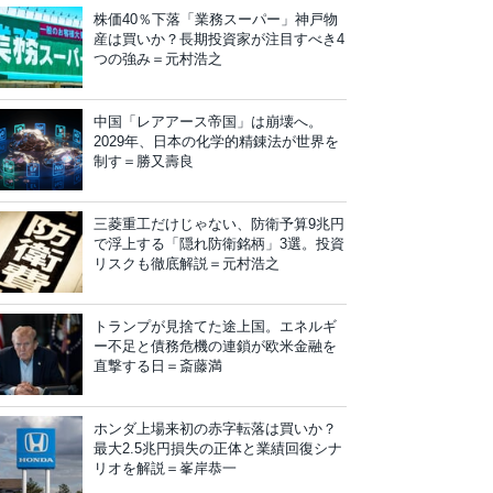
株価40％下落「業務スーパー」神戸物
産は買いか？長期投資家が注目すべき4
つの強み＝元村浩之
中国「レアアース帝国」は崩壊へ。
2029年、日本の化学的精錬法が世界を
制す＝勝又壽良
三菱重工だけじゃない、防衛予算9兆円
で浮上する「隠れ防衛銘柄」3選。投資
リスクも徹底解説＝元村浩之
トランプが見捨てた途上国。エネルギ
ー不足と債務危機の連鎖が欧米金融を
直撃する日＝斎藤満
ホンダ上場来初の赤字転落は買いか？
最大2.5兆円損失の正体と業績回復シナ
リオを解説＝峯岸恭一