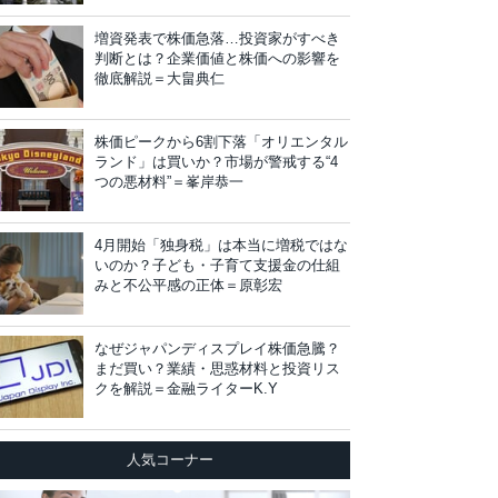
増資発表で株価急落…投資家がすべき
判断とは？企業価値と株価への影響を
徹底解説＝大畠典仁
株価ピークから6割下落「オリエンタル
ランド」は買いか？市場が警戒する“4
つの悪材料”＝峯岸恭一
4月開始「独身税」は本当に増税ではな
いのか？子ども・子育て支援金の仕組
みと不公平感の正体＝原彰宏
なぜジャパンディスプレイ株価急騰？
まだ買い？業績・思惑材料と投資リス
クを解説＝金融ライターK.Y
人気コーナー