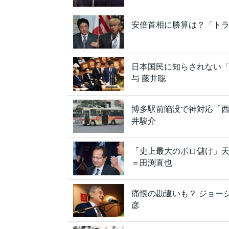
安倍首相に勝算は？「トラ
日本国民に知らされない
与 藤井聡
博多駅前陥没で神対応「
井駿介
「史上最大のボロ儲け」
＝田渕直也
痛恨の勘違いも？ ジョー
彦