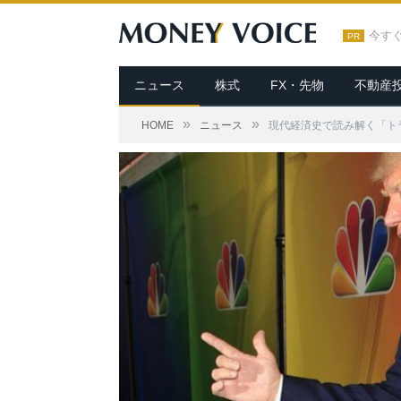
今す
PR
ニュース
株式
FX・先物
不動産
»
»
HOME
ニュース
現代経済史で読み解く「ト