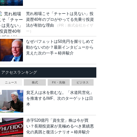
荒れ相場こそ「チャートは見ない」投
資歴40年のプロがやってる先乗り投資
法が有効な理由
（PR：株式会社カイザ
ー）
なぜバフェットは50兆円を握りしめて
動かないのか？最新インタビューから
見えた次の一手＝栫井駿介
アクセスランキング
ニュース
株式
FX・先物
ビジネス
貧乏人は水を飲むな。「水道民営化」
を推進するIMF、次のターゲットは日
本
赤字520億円「資生堂」株は今が買
い？長期投資家が見極めるべき業績悪
化の真因と復活シナリオ＝栫井駿介