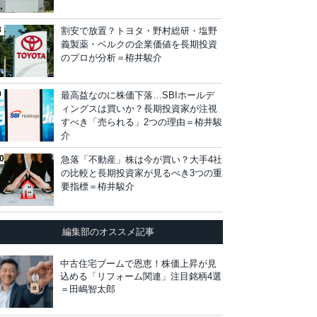
割安で放置？トヨタ・野村総研・塩野
義製薬・ベルクの企業価値を長期投資
のプロが分析＝栫井駿介
最高益なのに株価下落…SBIホールデ
ィングスは買いか？長期投資家が注視
すべき「売られる」2つの理由＝栫井駿
介
急落「不動産」株は今が買い？大手4社
の比較と長期投資家が見るべき3つの重
要指標＝栫井駿介
編集部のオススメ記事
中古住宅ブームで恩恵！株価上昇が見
込める「リフォーム関連」注目銘柄4選
＝田嶋智太郎