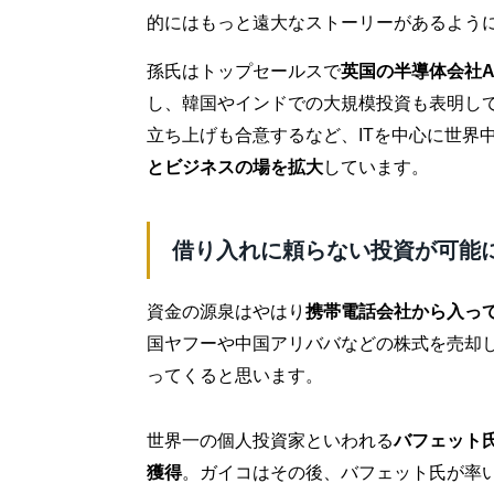
的にはもっと遠大なストーリーがあるよう
孫氏はトップセールスで
英国の半導体会社A
し、韓国やインドでの大規模投資も表明して
立ち上げも合意するなど、ITを中心に世界
とビジネスの場を拡大
しています。
借り入れに頼らない投資が可能
資金の源泉はやはり
携帯電話会社から入っ
国ヤフーや中国アリババなどの株式を売却
ってくると思います。
世界一の個人投資家といわれる
バフェット
獲得
。ガイコはその後、バフェット氏が率