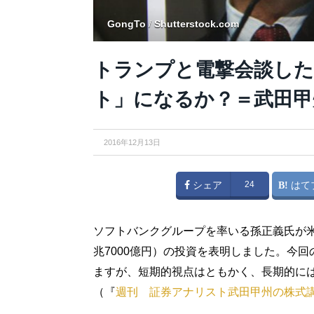
GongTo
/
Shutterstock.com
トランプと電撃会談した
ト」になるか？＝武田甲
2016年12月13日
シェア
24
はて
ソフトバンクグループを率いる孫正義氏が米
兆7000億円）の投資を表明しました。今
ますが、短期的視点はともかく、長期的に
（『
週刊 証券アナリスト武田甲州の株式