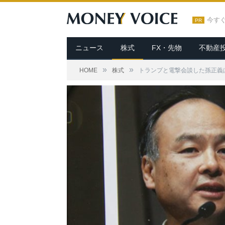
今す
PR
ニュース
株式
FX・先物
不動産
»
»
HOME
株式
トランプと電撃会談した孫正義