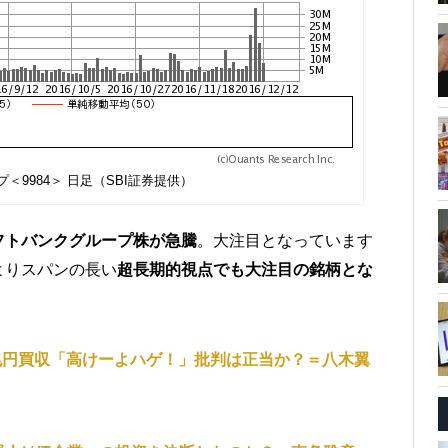
＜9984＞ 日足（SBI証券提供）
フトバンクグループ株が急騰
。大注目となっています
よりスパンの長い
超長期的視点でも大注目の銘柄とな
3兆円買収「高けーよハゲ！」批判は正当か？＝八木翼