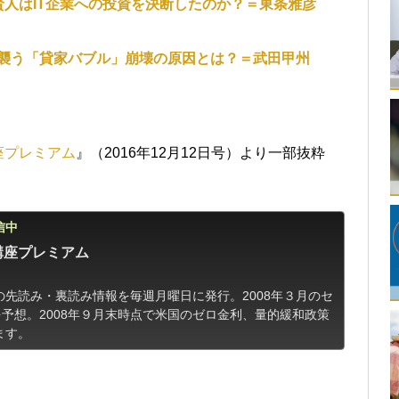
人はIT企業への投資を決断したのか？＝東条雅彦
襲う「貸家バブル」崩壊の原因とは？＝武田甲州
座プレミアム
』（2016年12月12日号）より一部抜粋
信中
講座プレミアム
先読み・裏読み情報を毎週月曜日に発行。2008年３月のセ
を予想。2008年９月末時点で米国のゼロ金利、量的緩和政策
ます。