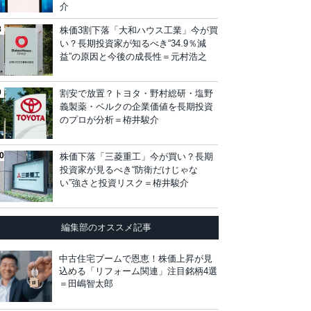
介
株価3割下落「大和ハウス工業」今が買
い？長期投資家が知るべき“34.9％減
益”の原因と今後の成長性＝元村浩之
割安で放置？トヨタ・野村総研・塩野
義製薬・ベルクの企業価値を長期投資
のプロが分析＝栫井駿介
株価下落「三菱重工」今が買い？長期
投資家が見るべき“防衛だけじゃな
い”強さと投資リスク＝栫井駿介
編集部のオススメ記事
中古住宅ブームで恩恵！株価上昇が見
込める「リフォーム関連」注目銘柄4選
＝田嶋智太郎