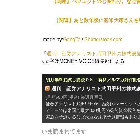
【関連】バフェットの心変わり。なぜ賢
【関連】あと数年後に新米大家さんを
image by:
GongTo
/
Shutterstock.com
『
週刊 証券アナリスト武田甲州の株式講
※太字はMONEY VOICE編集部による
初月無料お試し購読ＯＫ！有料メルマガ好評配
週刊 証券アナリスト武田甲州の株式
[月額550円(税込) 毎週月曜日]
証券アナリスト武田甲州が、経済やマーケットの
ミナーでは米国で最大300兆円の公的資金投入
実施を予測するなど大胆な未来予測情報もあり
いま読まれてます