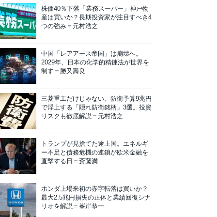
株価40％下落「業務スーパー」神戸物
産は買いか？長期投資家が注目すべき4
つの強み＝元村浩之
中国「レアアース帝国」は崩壊へ。
2029年、日本の化学的精錬法が世界を
制す＝勝又壽良
三菱重工だけじゃない、防衛予算9兆円
で浮上する「隠れ防衛銘柄」3選。投資
リスクも徹底解説＝元村浩之
トランプが見捨てた途上国。エネルギ
ー不足と債務危機の連鎖が欧米金融を
直撃する日＝斎藤満
ホンダ上場来初の赤字転落は買いか？
最大2.5兆円損失の正体と業績回復シナ
リオを解説＝峯岸恭一