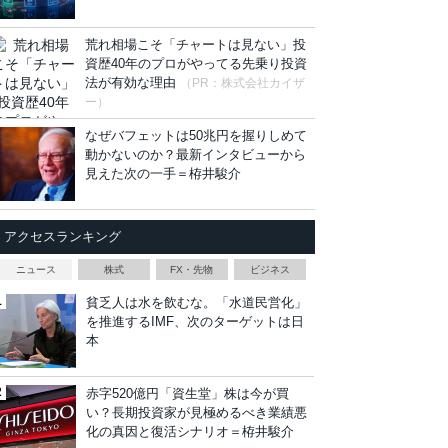
荒れ相場こそ「チャートは見ない」投
資歴40年のプロがやってる先乗り投資
法が有効な理由
（PR：株式会社カイザ
ー）
なぜバフェットは50兆円を握りしめて
動かないのか？最新インタビューから
見えた次の一手＝栫井駿介
アクセスランキング
ニュース
株式
FX・先物
ビジネス
貧乏人は水を飲むな。「水道民営化」
を推進するIMF、次のターゲットは日
本
赤字520億円「資生堂」株は今が買
い？長期投資家が見極めるべき業績悪
化の真因と復活シナリオ＝栫井駿介