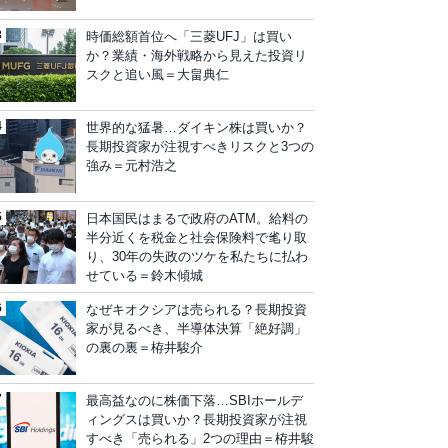
時価総額首位へ「三菱UFJ」は買い
か？業績・海外戦略から見えた投資リ
スクと追い風＝大畠典仁
世界的な猛暑…ダイキン株は買いか？
長期投資家が注視すべきリスクと3つの
強み＝元村浩之
日本国民はまるで政府のATM。給料の
半分近くを税金と社会保険料で毟り取
り、30年の失政のツケを私たちに払わ
せている＝鈴木傾城
なぜキオクシアは売られる？長期投資
家が見るべき、半導体決算「絶好調」
の裏の裏＝栫井駿介
最高益なのに株価下落…SBIホールデ
ィングスは買いか？長期投資家が注視
すべき「売られる」2つの理由＝栫井駿