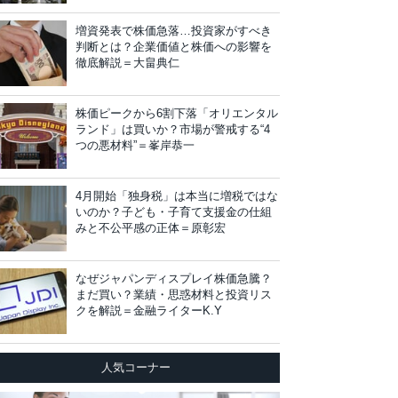
増資発表で株価急落…投資家がすべき
判断とは？企業価値と株価への影響を
徹底解説＝大畠典仁
株価ピークから6割下落「オリエンタル
ランド」は買いか？市場が警戒する“4
つの悪材料”＝峯岸恭一
4月開始「独身税」は本当に増税ではな
いのか？子ども・子育て支援金の仕組
みと不公平感の正体＝原彰宏
なぜジャパンディスプレイ株価急騰？
まだ買い？業績・思惑材料と投資リス
クを解説＝金融ライターK.Y
人気コーナー