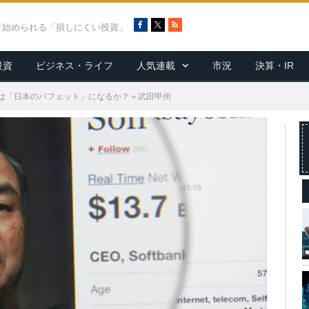
F
X
R
ぐ始められる「損しにくい投資」
a
S
c
S
投資
ビジネス・ライフ
人気連載
市況
決算・IR
e
b
o
は「日本のバフェット」になるか？＝武田甲州
o
k