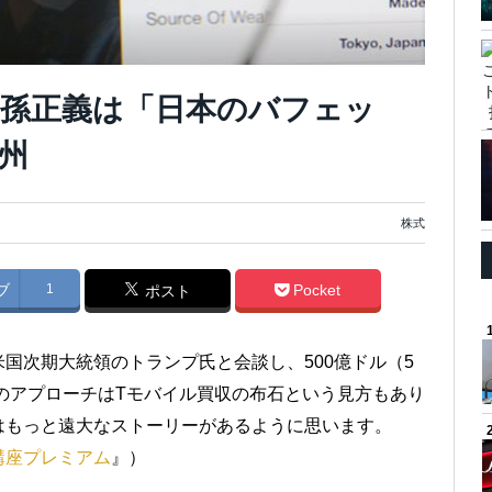
孫正義は「日本のバフェッ
州
株式
ブ
1
Pocket
ポスト
国次期大統領のトランプ氏と会談し、500億ドル（5
回のアプローチはTモバイル買収の布石という見方もあり
はもっと遠大なストーリーがあるように思います。
講座プレミアム
』）