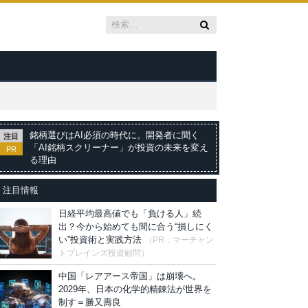
銘柄選びはAI必須の時代に。開発者に聞く
注目
「AI銘柄スクリーナー」が投資の未来を変え
PR
る理由
注目情報
日経平均最高値でも「負ける人」続
出？今から始めても間に合う“損しにく
い”投資術と実践方法
（PR：マーチャン
トブレインズ投資顧問）
中国「レアアース帝国」は崩壊へ。
2029年、日本の化学的精錬法が世界を
制す＝勝又壽良