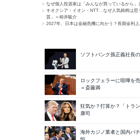
なぜ個人投資家は「みんなが買っているから」
キオクシア・イオン・NTT…なぜ人気銘柄は
質」＝栫井駿介
2027年、日本は金融危機に向かう？長期金利
ソフトバンク孫正義社長
ロックフェラーに喧嘩を売
＝斎藤満
狂気か？打算か？「トラン
康司
海外カジノ業者と国内パ
恒