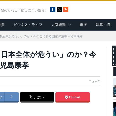
F
X
R
ぐ始められる「損しにくい投資」
a
S
c
S
投資
ビジネス・ライフ
人気連載
市況
決算・IR
e
b
o
本全体が危うい」のか？今そこにある国家の危機＝児島康孝
o
k
日本全体が危うい」のか？今
児島康孝
ニュース
ブ
2
Pocket
ポスト