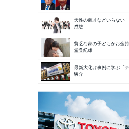
天性の商才などいらない
成敏
貧乏な家の子どもがお金
堂登紀雄
最新大化け事例に学ぶ「テ
駿介