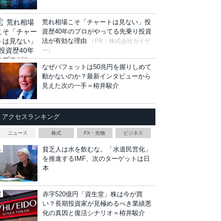
荒れ相場こそ「チャートは見ない」投
資歴40年のプロがやってる先乗り投資
法が有効な理由
（PR：株式会社カイザ
ー）
なぜバフェットは50兆円を握りしめて
動かないのか？最新インタビューから
見えた次の一手＝栫井駿介
アクセスランキング
ニュース
株式
FX・先物
ビジネス
貧乏人は水を飲むな。「水道民営化」
を推進するIMF、次のターゲットは日
本
赤字520億円「資生堂」株は今が買
い？長期投資家が見極めるべき業績悪
化の真因と復活シナリオ＝栫井駿介