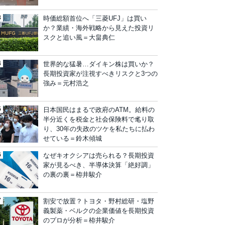
時価総額首位へ「三菱UFJ」は買い
か？業績・海外戦略から見えた投資リ
スクと追い風＝大畠典仁
世界的な猛暑…ダイキン株は買いか？
長期投資家が注視すべきリスクと3つの
強み＝元村浩之
日本国民はまるで政府のATM。給料の
半分近くを税金と社会保険料で毟り取
り、30年の失政のツケを私たちに払わ
せている＝鈴木傾城
なぜキオクシアは売られる？長期投資
家が見るべき、半導体決算「絶好調」
の裏の裏＝栫井駿介
割安で放置？トヨタ・野村総研・塩野
義製薬・ベルクの企業価値を長期投資
のプロが分析＝栫井駿介