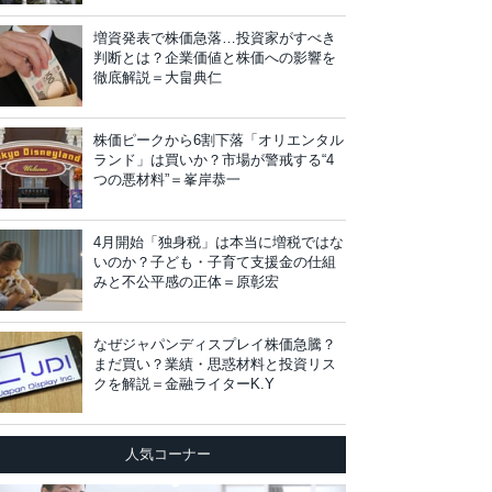
増資発表で株価急落…投資家がすべき
判断とは？企業価値と株価への影響を
徹底解説＝大畠典仁
株価ピークから6割下落「オリエンタル
ランド」は買いか？市場が警戒する“4
つの悪材料”＝峯岸恭一
4月開始「独身税」は本当に増税ではな
いのか？子ども・子育て支援金の仕組
みと不公平感の正体＝原彰宏
なぜジャパンディスプレイ株価急騰？
まだ買い？業績・思惑材料と投資リス
クを解説＝金融ライターK.Y
人気コーナー