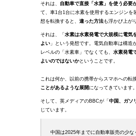
それは、
自動車で直接「水素」を使う必要
て、車1台1台に水素を使用するエンジンを
想を転換すると、
違った方法
も浮かび上が
それは、「
水素は水素発電で大規模に電気
よい
」という発想です。電気自動車は構造
レベルの「水素車」でなくても、
水素発電
よいのではないか
ということです。
これは何か、以前の携帯からスマホへの転
ことがあるような展開
になってきています
そして、英メディアのBBCが「
中国、ガソ
じています。
中国は2025年までに自動車販売の少