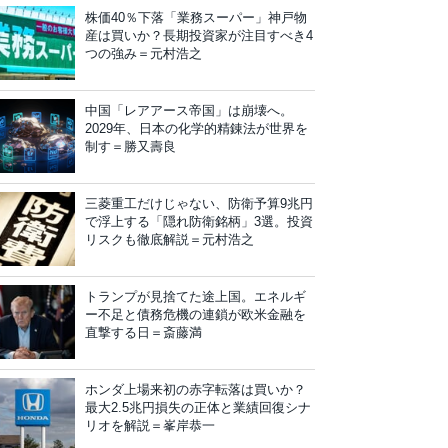
株価40％下落「業務スーパー」神戸物
産は買いか？長期投資家が注目すべき4
つの強み＝元村浩之
中国「レアアース帝国」は崩壊へ。
2029年、日本の化学的精錬法が世界を
制す＝勝又壽良
三菱重工だけじゃない、防衛予算9兆円
で浮上する「隠れ防衛銘柄」3選。投資
リスクも徹底解説＝元村浩之
トランプが見捨てた途上国。エネルギ
ー不足と債務危機の連鎖が欧米金融を
直撃する日＝斎藤満
ホンダ上場来初の赤字転落は買いか？
最大2.5兆円損失の正体と業績回復シナ
リオを解説＝峯岸恭一