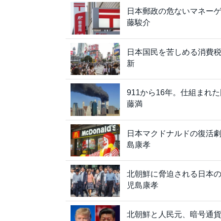
日本郵政の危ないマネー
藤駿介
日本国民を苦しめる消費
新
911から16年。仕組ま
藤満
日本マクドナルドの復活
島康孝
北朝鮮に脅迫される日本
児島康孝
北朝鮮と人民元、暗号通