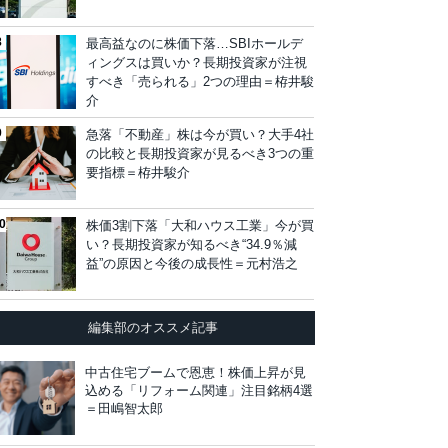
最高益なのに株価下落…SBIホールデ
ィングスは買いか？長期投資家が注視
すべき「売られる」2つの理由＝栫井駿
介
急落「不動産」株は今が買い？大手4社
の比較と長期投資家が見るべき3つの重
要指標＝栫井駿介
株価3割下落「大和ハウス工業」今が買
い？長期投資家が知るべき“34.9％減
益”の原因と今後の成長性＝元村浩之
編集部のオススメ記事
中古住宅ブームで恩恵！株価上昇が見
込める「リフォーム関連」注目銘柄4選
＝田嶋智太郎