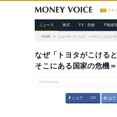
今す
PR
ニュース
株式
FX・先物
不動産
»
»
HOME
ニュース
なぜ「トヨタがこけると日
JuliusKielaitis / Shutterstock.com
なぜ「トヨタがこけると
そこにある国家の危機＝
2017年9月17日
シェア
125
はて