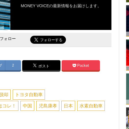
MONEY VOICEの最新情報をお届けします。
をフォロー
ブ
2
Pocket
ポスト
脱却
トヨタ自動車
はコレ！
中国
児島康孝
日本
水素自動車