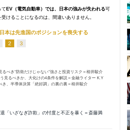
って
EV（電気自動車）では、日本の強みが失われる
可
を受けることになるのは、間違いありません。
日本は先進国のポジションを喪失する
2
3
るべき“防衛だけじゃない”強さと投資リスク＝栫井駿介
う見るべきか、大化けの4条件を解説＝金融ライター K.Y
べき、半導体決算「絶好調」の裏の裏＝栫井駿介
後退「いざなぎ詐欺」の忖度と不正を暴く＝斎藤満