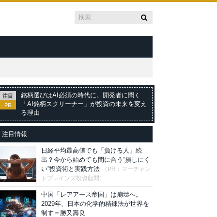
銘柄選びはAI必須の時代に。開発者に聞く
注目
「AI銘柄スクリーナー」が投資の未来を変え
PR
る理由
注目情報
日経平均最高値でも「負ける人」続
出？今から始めても間に合う“損しにく
い”投資術と実践方法
（PR：マーチャン
トブレインズ投資顧問）
中国「レアアース帝国」は崩壊へ。
2029年、日本の化学的精錬法が世界を
制す＝勝又壽良