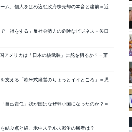
ゲーム。個人をはめ込む政府株売却の本音と建前＝近
税で「得をする」反社会勢力の危険なビジネス＝矢口
れた国アメリカは「日本の核武装」に舵を切るか？＝斎
劇を支える「欧米式経営のちょっとイイところ」＝児
の「自己責任」我が国はなぜ弱小国になったのか？＝
貨を結ぶ点と線。米中ステルス戦争の勝者は？