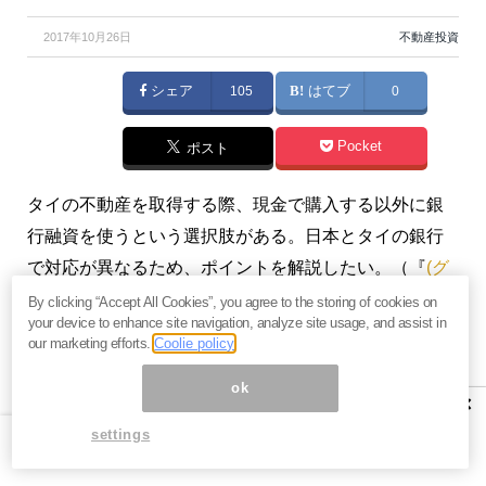
2017年10月26日
不動産投資
シェア
105
はてブ
0
Pocket
ポスト
タイの不動産を取得する際、現金で購入する以外に銀
行融資を使うという選択肢がある。日本とタイの銀行
で対応が異なるため、ポイントを解説したい。（『
(グ
ロビジ！)タイ不動産メルマガ
』板野雅由）
By clicking “Accept All Cookies”, you agree to the storing of cookies on
your device to enhance site navigation, analyze site usage, and assist in
our marketing efforts.
Coolie policy
プロフィール：板野雅由（いたのまさよし）
ファイナンシャルプランナー、岡山県倉敷市出身。バ
ok
×
ンコク在住でコンドミニアムを開発中。
株式会社ラ・
settings
アトレ アジア
（タイランド）代表、『ミャンマービジ
ネストゥデイ日本語版』編集長。