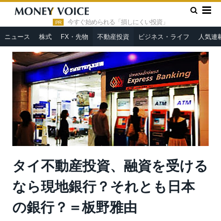
»
»
HOME
不動産投資
タイ不動産投資、融資を受けるなら現地
銀行？それとも日本の銀行？＝板野雅由
今すぐ始められる「損しにくい投資」
PR
ニュース
株式
FX・先物
不動産投資
ビジネス・ライフ
人気連
タイ不動産投資、融資を受ける
なら現地銀行？それとも日本
の銀行？＝板野雅由