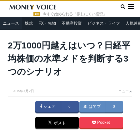
»
»
HOME
ニュース
2万1000円越えはいつ？日経平均株価の水
準メドを判断する3つのシナリオ
今すぐ始められる「損しにくい投資」
PR
ニュース
株式
FX・先物
不動産投資
ビジネス・ライフ
人気連
2万1000円越えはいつ？日経平
均株価の水準メドを判断する3
つのシナリオ
2015年7月2日
ニュース
シェア
6
はてブ
0
Pocket
ポスト