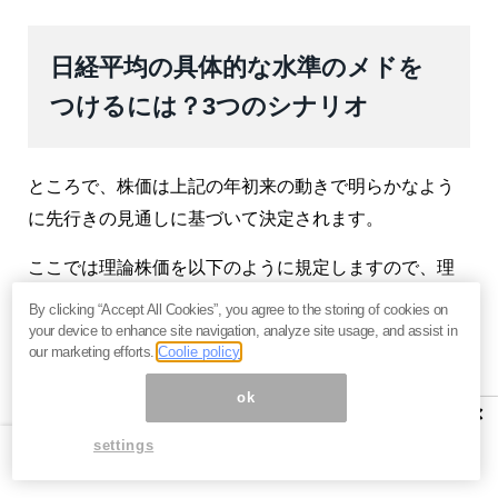
日経平均の具体的な水準のメドを
つけるには？3つのシナリオ
ところで、株価は上記の年初来の動きで明らかなよう
に先行きの見通しに基づいて決定されます。
ここでは理論株価を以下のように規定しますので、理
論株価は業績としての予想ＥＰＳと米ドルをどのよう
By clicking “Accept All Cookies”, you agree to the storing of cookies on
にみるかで変わり、それに伴って日経平均の妥当な範
your device to enhance site navigation, analyze site usage, and assist in
our marketing efforts.
Coolie policy
囲も変わります。
ok
×
日経平均の理論値＝─３６３０＋７４．６６＊【予想
EPS】＋１０１．５２＊【米ドルレート】
settings
そこで、先行きの業績と為替の見通しによって理論株