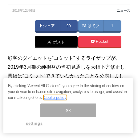
2018年12月6日
ニュース
シェア
90
はてブ
1
Pocket
ポスト
顧客のダイエットを“コミット” するライザップが、
2019年3月期の純損益の当初見通しを大幅下方修正し、
業績は“コミット”できていなかったことを公表しまし
た。（『
らぽーる・マガジン
』）
By clicking “Accept All Cookies”, you agree to the storing of cookies on
your device to enhance site navigation, analyze site usage, and assist in
our marketing efforts.
Coolie policy
※本記事は、『
らぽーる・マガジン
』 2018年12月3日号
の一部抜粋です。ご興味を持たれた方はぜひこの機会
ok
に
今月すべて無料のお試し購読
をどうぞ。
settings