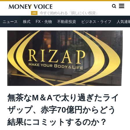
»
»
HOME
ニュース
無茶なM＆Aで太り過ぎたライザップ、赤
字70億円からどう結果にコミットするのか？
今すぐ始められる「損しにくい投資」
PR
ニュース
株式
FX・先物
不動産投資
ビジネス・ライフ
人気連
無茶なM＆Aで太り過ぎたライ
ザップ、赤字70億円からどう
結果にコミットするのか？