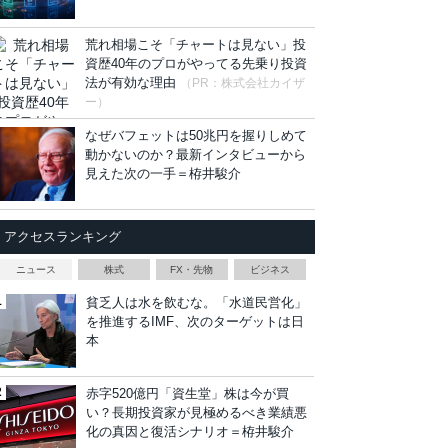
荒れ相場こそ「チャートは見ない」投
資歴40年のプロがやってる先乗り投資
法が有効な理由
（PR：株式会社カイザ
ー）
なぜバフェットは50兆円を握りしめて
動かないのか？最新インタビューから
見えた次の一手＝栫井駿介
アクセスランキング
ニュース
株式
FX・先物
ビジネス
貧乏人は水を飲むな。「水道民営化」
を推進するIMF、次のターゲットは日
本
赤字520億円「資生堂」株は今が買
い？長期投資家が見極めるべき業績悪
化の真因と復活シナリオ＝栫井駿介