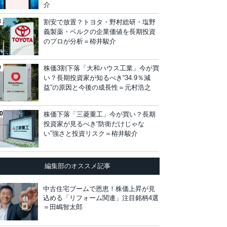
介
割安で放置？トヨタ・野村総研・塩野
義製薬・ベルクの企業価値を長期投資
のプロが分析＝栫井駿介
株価3割下落「大和ハウス工業」今が買
い？長期投資家が知るべき“34.9％減
益”の原因と今後の成長性＝元村浩之
株価下落「三菱重工」今が買い？長期
投資家が見るべき“防衛だけじゃな
い”強さと投資リスク＝栫井駿介
編集部のオススメ記事
中古住宅ブームで恩恵！株価上昇が見
込める「リフォーム関連」注目銘柄4選
＝田嶋智太郎