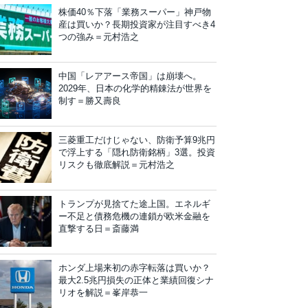
株価40％下落「業務スーパー」神戸物
産は買いか？長期投資家が注目すべき4
つの強み＝元村浩之
中国「レアアース帝国」は崩壊へ。
2029年、日本の化学的精錬法が世界を
制す＝勝又壽良
三菱重工だけじゃない、防衛予算9兆円
で浮上する「隠れ防衛銘柄」3選。投資
リスクも徹底解説＝元村浩之
トランプが見捨てた途上国。エネルギ
ー不足と債務危機の連鎖が欧米金融を
直撃する日＝斎藤満
ホンダ上場来初の赤字転落は買いか？
最大2.5兆円損失の正体と業績回復シナ
リオを解説＝峯岸恭一