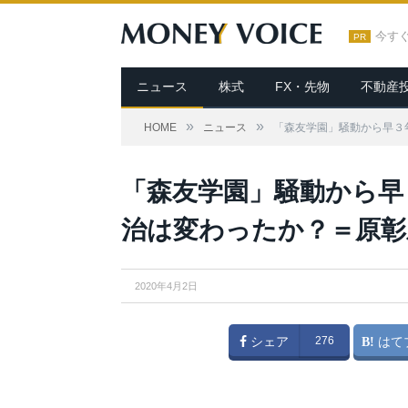
今す
PR
ニュース
株式
FX・先物
不動産
»
»
HOME
ニュース
「森友学園」騒動から早３
「森友学園」騒動から早
治は変わったか？＝原彰
2020年4月2日
シェア
276
はて