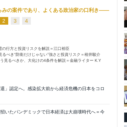
らみの案件であり、よくある政治家の口利き――
2
3
4
需の行方と投資リスクを解説＝江口裕臣
るべき“防衛だけじゃない”強さと投資リスク＝栫井駿介
う見るべきか、大化けの4条件を解説＝金融ライター K.Y
後退」認定へ。感染拡大前から経済危機の日本をコロ
が招いたパンデミックで日本経済は大崩壊時代へ＝今