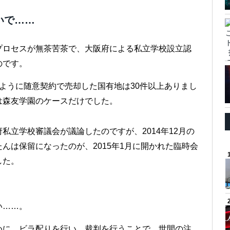
いで……
プロセスが無茶苦茶で、大阪府による私立学校設立認
のです。
ように随意契約で売却した国有地は30件以上ありまし
は森友学園のケースだけでした。
私立学校審議会が議論したのですが、2014年12月の
んは保留になったのが、2015年1月に開かれた臨時会
した。
い……。
めに、ビラ配りを行い、裁判を行うことで、世間の注