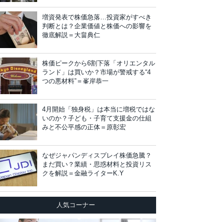
増資発表で株価急落…投資家がすべき
判断とは？企業価値と株価への影響を
徹底解説＝大畠典仁
株価ピークから6割下落「オリエンタル
ランド」は買いか？市場が警戒する“4
つの悪材料”＝峯岸恭一
4月開始「独身税」は本当に増税ではな
いのか？子ども・子育て支援金の仕組
みと不公平感の正体＝原彰宏
なぜジャパンディスプレイ株価急騰？
まだ買い？業績・思惑材料と投資リス
クを解説＝金融ライターK.Y
人気コーナー