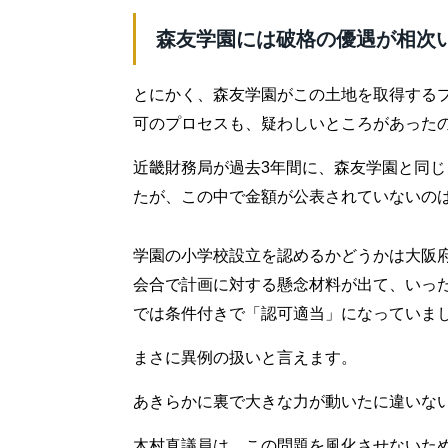
森友学園には破格の優遇が相次
とにかく、森友学園がこの土地を取得する
可のプロセスも、疑わしいところがあった
近畿財務局が過去3年間に、森友学園と同じ
たが、この中で金額が公表されていないの
学園の小学校設立を認めるかどうかは大阪府
会合で計画に対する懸念材料が出て、いった
では条件付きで「認可適当」になっていま
まさに異例の扱いと言えます。
あきらかに裏で大きな力が動いたに違いな
木村真議員は、この問題を風化させないた