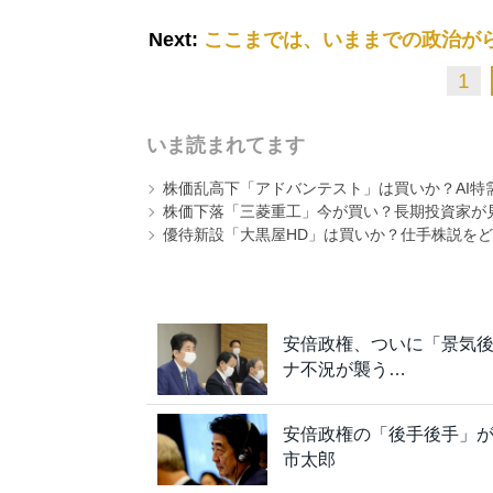
Next:
ここまでは、いままでの政治が
1
いま読まれてます
株価乱高下「アドバンテスト」は買いか？AI特
株価下落「三菱重工」今が買い？長期投資家が見
優待新設「大黒屋HD」は買いか？仕手株説をど
安倍政権、ついに「景気
ナ不況が襲う…
安倍政権の「後手後手」
市太郎