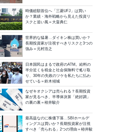
時価総額首位へ「三菱UFJ」は買い
か？業績・海外戦略から見えた投資リ
スクと追い風＝大畠典仁
世界的な猛暑…ダイキン株は買いか？
長期投資家が注視すべきリスクと3つの
強み＝元村浩之
日本国民はまるで政府のATM。給料の
半分近くを税金と社会保険料で毟り取
り、30年の失政のツケを私たちに払わ
せている＝鈴木傾城
なぜキオクシアは売られる？長期投資
家が見るべき、半導体決算「絶好調」
の裏の裏＝栫井駿介
最高益なのに株価下落…SBIホールデ
ィングスは買いか？長期投資家が注視
すべき「売られる」2つの理由＝栫井駿