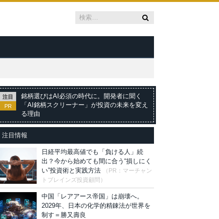
銘柄選びはAI必須の時代に。開発者に聞く
注目
「AI銘柄スクリーナー」が投資の未来を変え
PR
る理由
注目情報
日経平均最高値でも「負ける人」続
出？今から始めても間に合う“損しにく
い”投資術と実践方法
（PR：マーチャン
トブレインズ投資顧問）
中国「レアアース帝国」は崩壊へ。
2029年、日本の化学的精錬法が世界を
制す＝勝又壽良