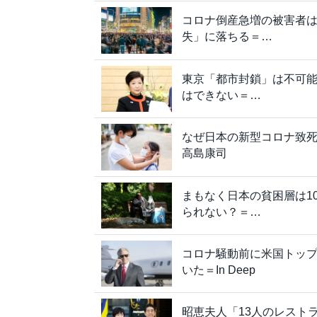
コロナ倒産急増の被害者
失」に落ちる＝…
東京「都市封鎖」は不可
はできない＝…
なぜ日本の新型コロナ致死
高島康司
まもなく日本の貧困層は1
られない？＝…
コロナ騒動前に米国トップ企
いた＝In Deep
昭恵夫人「13人のレスト