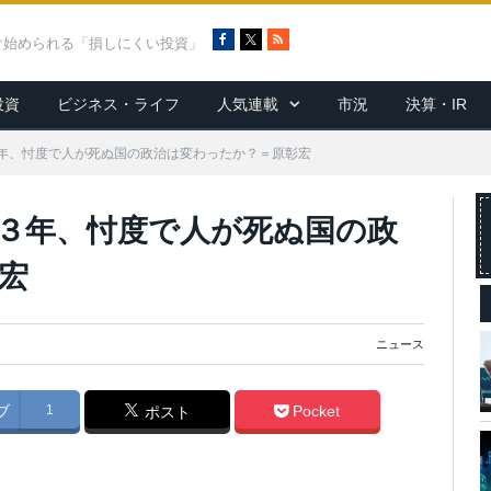
F
X
R
ぐ始められる「損しにくい投資」
a
S
c
S
投資
ビジネス・ライフ
人気連載
市況
決算・IR
e
b
o
年、忖度で人が死ぬ国の政治は変わったか？＝原彰宏
o
k
３年、忖度で人が死ぬ国の政
宏
ニュース
ブ
1
Pocket
ポスト