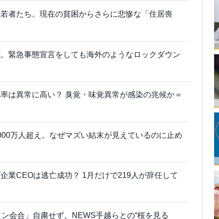
は若者たち。現在の貧困からさらに悲惨な「住居喪
能。緊急事態宣言をしても海外のようなロックダウン
率は異常に高い？ 臭覚・味覚異常が感染の兆候か＝
000万人超え。なぜマズい結末が見えているのに止め
業CEOは逃亡成功？ 1月だけで219人が辞任して
ラン会合」自粛せず。NEWS手越らとの“桜を見る