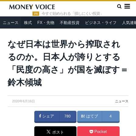
»
»
HOME
ニュース
なぜ日本は世界から搾取されるのか。日本
人が誇りとする「民度の高さ」が国を滅ぼす＝鈴木傾城
今すぐ始められる「損しにくい投資」
PR
ニュース
株式
FX・先物
不動産投資
ビジネス・ライフ
人気連
なぜ日本は世界から搾取され
るのか。日本人が誇りとする
「民度の高さ」が国を滅ぼす＝
鈴木傾城
2020年6月16日
ニュース
シェア
780
はてブ
4
Pocket
ポスト