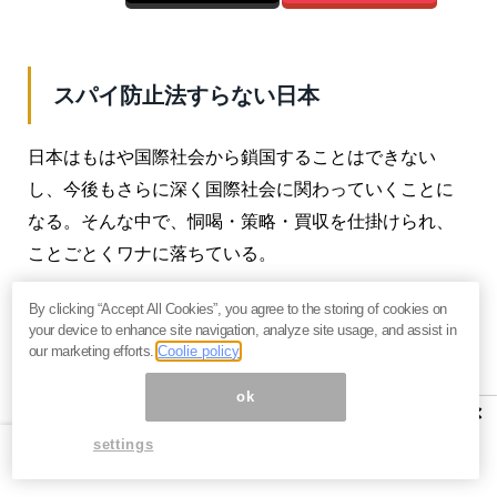
スパイ防止法すらない日本
日本はもはや国際社会から鎖国することはできない
し、今後もさらに深く国際社会に関わっていくことに
なる。そんな中で、恫喝・策略・買収を仕掛けられ、
ことごとくワナに落ちている。
日本人はあまりにも無邪気すぎた。
By clicking “Accept All Cookies”, you agree to the storing of cookies on
your device to enhance site navigation, analyze site usage, and assist in
今のままの意識で行くと、やがては国そのものが転覆
our marketing efforts.
Coolie policy
させられたり、乗っ取られたりしても仕方がない。そ
ok
×
れほど、危機的な状況にある。
settings
日本にも、スパイ防止法が必要なのは言うまでもな
い。さらに諜報機関と戦略機関も早急に設立して、日