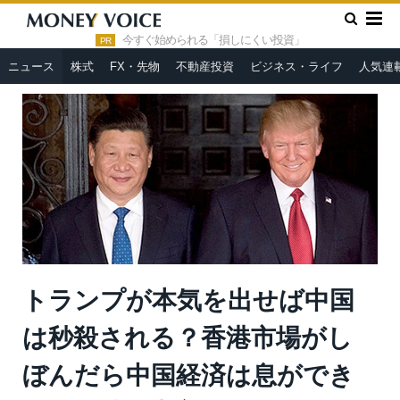
»
»
HOME
ニュース
トランプが本気を出せば中国は秒殺され
る？香港市場がしぼんだら中国経済は息ができない＝勝又壽良
今すぐ始められる「損しにくい投資」
PR
ニュース
株式
FX・先物
不動産投資
ビジネス・ライフ
人気連
トランプが本気を出せば中国
は秒殺される？香港市場がし
ぼんだら中国経済は息ができ