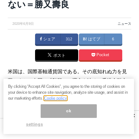
ない＝勝又壽良
2020年6月9日
ニュース
シェア
312
はてブ
6
Pocket
ポスト
米国は、国際基軸通貨国である。その底知れぬ力を見
落とすと、中国は「秒殺」の運命を辿る。香港金融市
By clicking “Accept All Cookies”, you agree to the storing of cookies on
場が、現在の地位を失えば、中国経済も道連れとなる
your device to enhance site navigation, analyze site usage, and assist in
のだ。米国は、この現実をしっかりと把握して手を打
our marketing efforts.
Coolie policy
っている。（『
勝又壽良の経済時評
』勝又壽良）
ok
×
※本記事は有料メルマガ『
勝又壽良の経済時評
』2020年
settings
6月8日号の一部抜粋です。ご興味をお持ちの方はぜひ