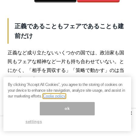
正義であることもフェアであることも建
前だけ
正義など成り立たないいくつかの国では、政治家も国
民もフェアな精神など一片も持ち合わせていない。と
にかく、「相手を買収する」「策略で動かす」のは当
たり前だと考える。
By clicking “Accept All Cookies”, you agree to the storing of cookies on
your device to enhance site navigation, analyze site usage, and assist in
何らかのコンテストや競技でも、審判や運営者にどれ
our marketing efforts.
Coolie policy
くらいの賄賂を送れるかで勝敗が決まる。つまり、策
ok
略や買収工作は個人的にも恒常的に行われている。そ
×
れが国家運営にも反映されているのだ。
settings
フェアであることや正義であることを、文字通りに受