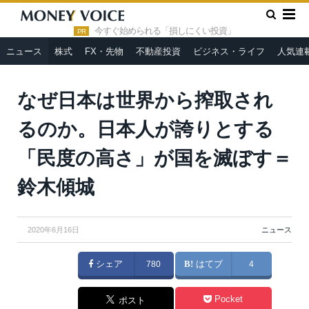
»
»
HOME
ニュース
なぜ日本は世界から搾取されるのか。日本
人が誇りとする「民度の高さ」が国を滅ぼす＝鈴木傾城
今すぐ始められる「損しにくい投資」
PR
ニュース
株式
FX・先物
不動産投資
ビジネス・ライフ
人気連
なぜ日本は世界から搾取され
るのか。日本人が誇りとする
「民度の高さ」が国を滅ぼす＝
鈴木傾城
2020年6月16日
ニュース
シェア
780
はてブ
4
Pocket
ポスト