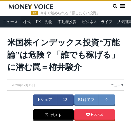
»
»
HOME
ニュース
米国株インデックス投資“万能論”は危険？
「誰でも稼げる」に潜む罠＝栫井駿介
今すぐ始められる「損しにくい投資」
PR
ニュース
株式
FX・先物
不動産投資
ビジネス・ライフ
人気連
米国株インデックス投資“万能
論”は危険？「誰でも稼げる」
に潜む罠＝栫井駿介
2020年12月15日
ニュース
シェア
12
はてブ
0
Pocket
ポスト