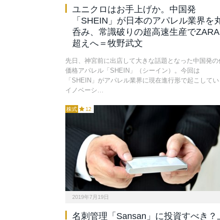
ユニクロはお手上げか。中国発
「SHEIN」が日本のアパレル業界を
呑み、常識破りの超高速生産でZARA
超えへ＝牧野武文
先日、神宮前に出店して大きな話題となった中国発の
価格アパレル「SHEIN」（シーイン）。今回は
「SHEIN」がアパレル業界に現在進行形で起こしてい
イノベーシ…
株式
12
2019年7月19日
名刺管理「Sansan」に投資すべき？