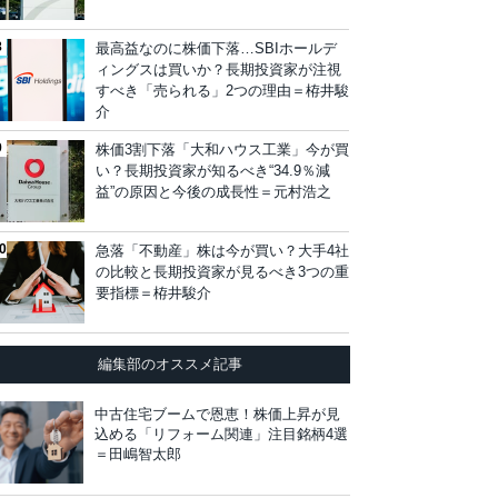
最高益なのに株価下落…SBIホールデ
ィングスは買いか？長期投資家が注視
すべき「売られる」2つの理由＝栫井駿
介
株価3割下落「大和ハウス工業」今が買
い？長期投資家が知るべき“34.9％減
益”の原因と今後の成長性＝元村浩之
急落「不動産」株は今が買い？大手4社
の比較と長期投資家が見るべき3つの重
要指標＝栫井駿介
編集部のオススメ記事
中古住宅ブームで恩恵！株価上昇が見
込める「リフォーム関連」注目銘柄4選
＝田嶋智太郎