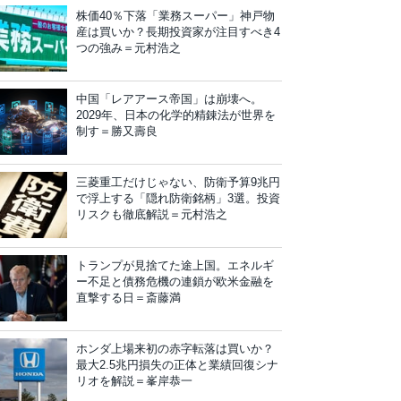
株価40％下落「業務スーパー」神戸物
産は買いか？長期投資家が注目すべき4
つの強み＝元村浩之
中国「レアアース帝国」は崩壊へ。
2029年、日本の化学的精錬法が世界を
制す＝勝又壽良
三菱重工だけじゃない、防衛予算9兆円
で浮上する「隠れ防衛銘柄」3選。投資
リスクも徹底解説＝元村浩之
トランプが見捨てた途上国。エネルギ
ー不足と債務危機の連鎖が欧米金融を
直撃する日＝斎藤満
ホンダ上場来初の赤字転落は買いか？
最大2.5兆円損失の正体と業績回復シナ
リオを解説＝峯岸恭一