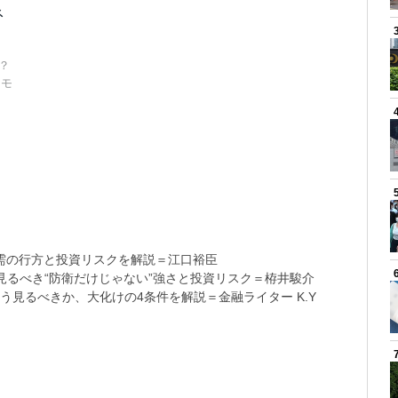
ネ
か？
スモ
需の行方と投資リスクを解説＝江口裕臣
るべき“防衛だけじゃない”強さと投資リスク＝栫井駿介
う見るべきか、大化けの4条件を解説＝金融ライター K.Y