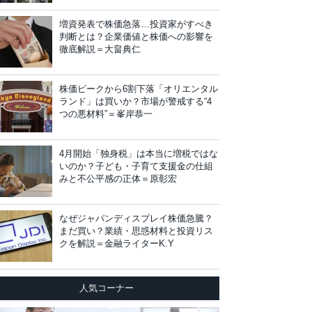
増資発表で株価急落…投資家がすべき
判断とは？企業価値と株価への影響を
徹底解説＝大畠典仁
株価ピークから6割下落「オリエンタル
ランド」は買いか？市場が警戒する“4
つの悪材料”＝峯岸恭一
4月開始「独身税」は本当に増税ではな
いのか？子ども・子育て支援金の仕組
みと不公平感の正体＝原彰宏
なぜジャパンディスプレイ株価急騰？
まだ買い？業績・思惑材料と投資リス
クを解説＝金融ライターK.Y
人気コーナー