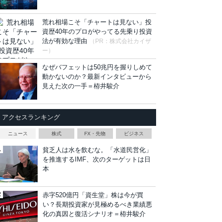
荒れ相場こそ「チャートは見ない」投
資歴40年のプロがやってる先乗り投資
法が有効な理由
（PR：株式会社カイザ
ー）
なぜバフェットは50兆円を握りしめて
動かないのか？最新インタビューから
見えた次の一手＝栫井駿介
アクセスランキング
ニュース
株式
FX・先物
ビジネス
貧乏人は水を飲むな。「水道民営化」
を推進するIMF、次のターゲットは日
本
赤字520億円「資生堂」株は今が買
い？長期投資家が見極めるべき業績悪
化の真因と復活シナリオ＝栫井駿介