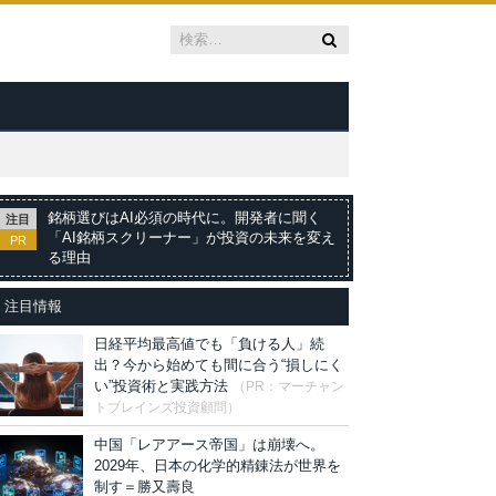
銘柄選びはAI必須の時代に。開発者に聞く
注目
「AI銘柄スクリーナー」が投資の未来を変え
PR
る理由
注目情報
日経平均最高値でも「負ける人」続
出？今から始めても間に合う“損しにく
い”投資術と実践方法
（PR：マーチャン
トブレインズ投資顧問）
中国「レアアース帝国」は崩壊へ。
2029年、日本の化学的精錬法が世界を
制す＝勝又壽良