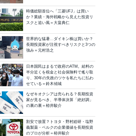
時価総額首位へ「三菱UFJ」は買い
か？業績・海外戦略から見えた投資リ
スクと追い風＝大畠典仁
世界的な猛暑…ダイキン株は買いか？
長期投資家が注視すべきリスクと3つの
強み＝元村浩之
日本国民はまるで政府のATM。給料の
半分近くを税金と社会保険料で毟り取
り、30年の失政のツケを私たちに払わ
せている＝鈴木傾城
なぜキオクシアは売られる？長期投資
家が見るべき、半導体決算「絶好調」
の裏の裏＝栫井駿介
割安で放置？トヨタ・野村総研・塩野
義製薬・ベルクの企業価値を長期投資
のプロが分析＝栫井駿介