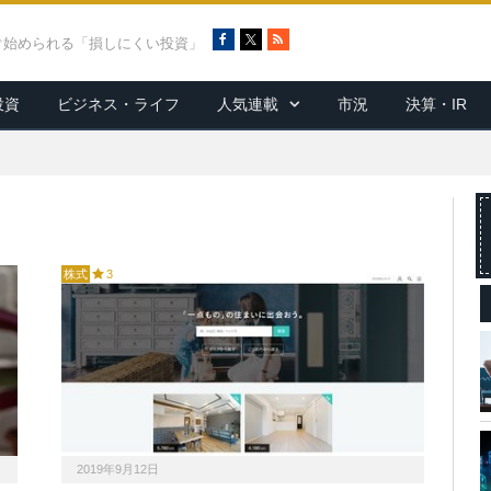
F
X
R
ぐ始められる「損しにくい投資」
a
S
c
S
投資
ビジネス・ライフ
人気連載
市況
決算・IR
e
b
o
o
k
株式
3
2019年9月12日