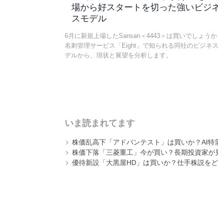
場から好スタートを切った強いビジ
スモデル
6月に新規上場したSansan＜4443＞は買いでしょう
名刺管理サービス「Eight」で知られる同社のビジネ
デルから、現状と展望を分析します。
いま読まれてます
株価乱高下「アドバンテスト」は買いか？AI特
株価下落「三菱重工」今が買い？長期投資家が見
優待新設「大黒屋HD」は買いか？仕手株説をど