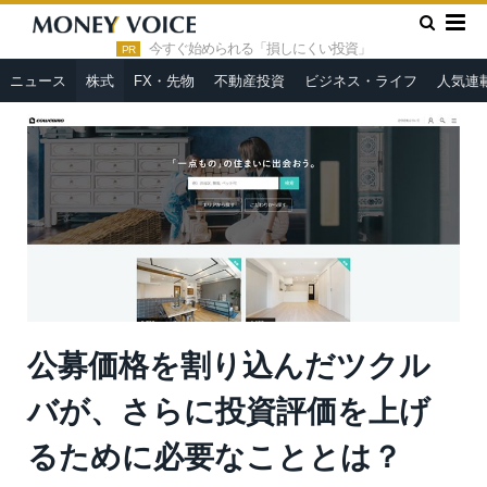
»
»
HOME
株式
公募価格を割り込んだツクルバが、さらに投資
評価を上げるために必要なこととは？
今すぐ始められる「損しにくい投資」
PR
ニュース
株式
FX・先物
不動産投資
ビジネス・ライフ
人気連
公募価格を割り込んだツクル
バが、さらに投資評価を上げ
るために必要なこととは？