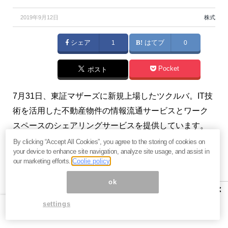
2019年9月12日
株式
シェア
1
はてブ
0
Pocket
ポスト
7月31日、東証マザーズに新規上場したツクルバ。IT技
術を活用した不動産物件の情報流通サービスとワーク
スペースのシェアリングサービスを提供しています。
（
イノベーションの理論でみる業界の変化
）
By clicking “Accept All Cookies”, you agree to the storing of cookies on
your device to enhance site navigation, analyze site usage, and assist in
our marketing efforts.
Coolie policy
本記事は『
イノベーションの理論でみる業界の変化
』
2019年9月10日号の一部抜粋です。全文にご興味をお
ok
×
持ちの方はぜひこの機会に、
今月分すべて無料のお試
settings
し購読
をどうぞ。