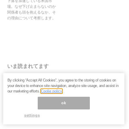
下落を加速している米国市
場。なぜ下げ止まらないのか
関係者も頭を抱えるなか、そ
の理由について考察します。
いま読まれてます
なぜ個人投資家は「みんなが買っているから」と手を出
By clicking “Accept All Cookies”, you agree to the storing of cookies on
して大損するのか？
your device to enhance site navigation, analyze site usage, and assist in
キオクシア・イオン・NTT…なぜ人気銘柄は思うように
our marketing efforts.
Coolie policy
上がらないのか。投資家が見落とす企業の「性質」＝栫
井駿介
ok
2027年、日本は金融危機に向かう？長期金利上昇の裏
で起きている「負債の危機」を吉田繁治が解説
settings