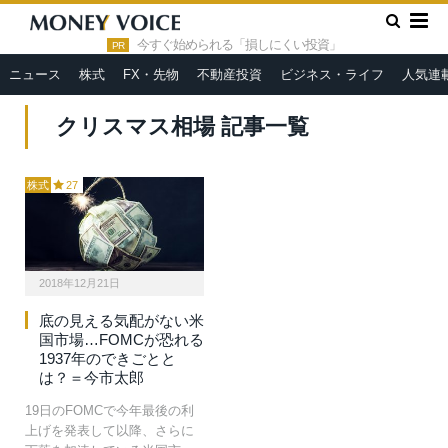
»
HOME
クリスマス相場
今すぐ始められる「損しにくい投資」
PR
ニュース
株式
FX・先物
不動産投資
ビジネス・ライフ
人気連
クリスマス相場 記事一覧
株式
27
2018年12月21日
底の見える気配がない米
国市場…FOMCが恐れる
1937年のできごとと
は？＝今市太郎
19日のFOMCで今年最後の利
上げを発表して以降、さらに