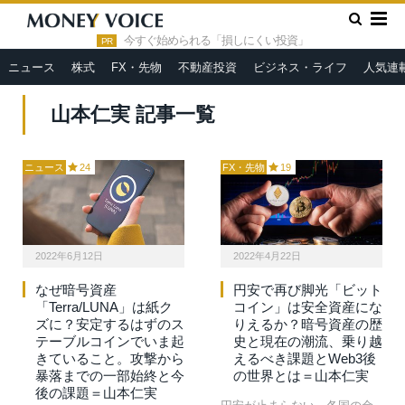
»
HOME
山本仁実
今すぐ始められる「損しにくい投資」
PR
ニュース
株式
FX・先物
不動産投資
ビジネス・ライフ
人気連
山本仁実 記事一覧
ニュース
24
FX・先物
19
2022年6月12日
2022年4月22日
なぜ暗号資産
円安で再び脚光「ビット
「Terra/LUNA」は紙ク
コイン」は安全資産にな
ズに？安定するはずのス
りえるか？暗号資産の歴
テーブルコインでいま起
史と現在の潮流、乗り越
きていること。攻撃から
えるべき課題とWeb3後
暴落までの一部始終と今
の世界とは＝山本仁実
後の課題＝山本仁実