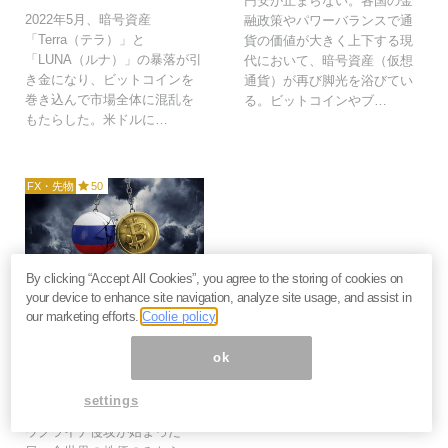
円安が止まらない。各国の金
2022年5月、暗号資産
融政策やパワーバランスで通
「Terra（テラ）」と
貨の価値が大きく上下する現
「LUNA（ルナ）」の暴落が引
代において、暗号資産（仮想
き金になり、ビットコインを
通貨）が再び脚光を浴びてい
巻き込んで市場全体に混乱を
る。ビットコインやブ…
もたらした。米ドルに…
FX・先物
50
By clicking “Accept All Cookies”, you agree to the storing of cookies on
2022年3月20日
your device to enhance site navigation, analyze site usage, and assist in
our marketing efforts.
Coolie policy
暗号資産を総崩れにする
ロシア「ネット遮断」リ
ok
スク。ビットコインは安
全資産になりえるか？＝
山本仁実
settings
ウクライナ侵攻が始まった