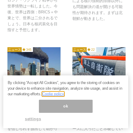
ロシア・ウクライナ戦争から
による核の強制的排除以外に
世界情勢は一転しました。今
も問題解決の道が開ける可能
後、世界は西側：BRICS＋中
性が期待されます。まずは北
東とで、世界は二分されるで
朝鮮が動きました。
しょう。日本も核武装化を目
指すと予想します。
ニュース
345
ニュース
22
2017年9月14日
2017年7月9日
By clicking “Accept All Cookies”, you agree to the storing of cookies on
your device to enhance site navigation, analyze site usage, and assist in
911から16年。仕組まれ
北朝鮮と対峙する日本に
our marketing efforts.
Coolie policy
た国アメリカは「日本の
必要なのは遺憾の意か？
核武装」に舵を切るか？
敵基地反撃能力か？＝三
ok
＝斎藤満
橋貴明
私は9.11テロで「ビルの中に
北朝鮮に対するトランプのツ
settings
いた方が安全」との館内放送
イートは、東アジアが新フェ
を信じられず脱出して助かり
ーズに入ったこと示唆してい