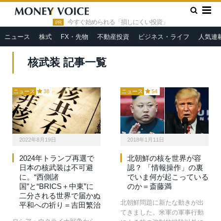
»
HOME
核武装
今すぐ始められる「損しにくい投資」
PR
ニュース
株式
FX・先物
不動産投資
ビジネス・ライフ
人気連
核武装 記事一覧
ニュース
38
ニュース
54
2022年8月19日
2018年1月11日
2024年トランプ再選で
北朝鮮の核を世界が容
日本の核武装は不可避
認？ 「情報操作」の裏
に。“西側諸
でいま何が起こっている
国”と“BRICS＋中東”に
のか＝斎藤満
二分される世界で届かぬ
北朝鮮問題に新たな動きが出
平和への祈り＝吉田繁治
てきました。米軍の軍事行動