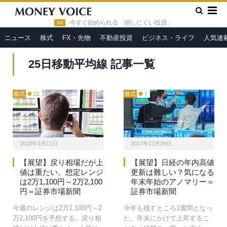
»
HOME
25日移動平均線
今すぐ始められる「損しにくい投資」
PR
ニュース
株式
FX・先物
不動産投資
ビジネス・ライフ
人気連
25日移動平均線 記事一覧
株式
22
株式
7
2018年3月11日
2017年12月24日
【展望】戻り相場だが上
【展望】日経の年内高値
値は重たい。想定レンジ
更新は難しい？気になる
は2万1,100円～2万2,100
年末年始のアノマリー＝
円＝証券市場新聞
証券市場新聞
今週のレンジは2万1,100円～2
今年も残すところ1週間となっ
万2,100円を予想する。戻り相
た。年末にかけて上昇するこ