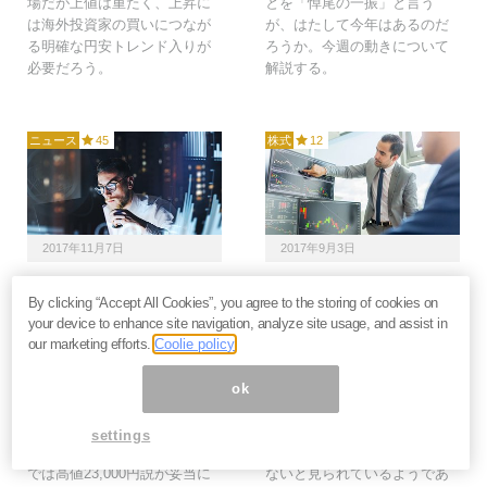
場だが上値は重たく、上昇に
とを「悼尾の一振」と言う
は海外投資家の買いにつなが
が、はたして今年はあるのだ
る明確な円安トレンド入りが
ろうか。今週の動きについて
必要だろう。
解説する。
ニュース
45
株式
12
2017年11月7日
2017年9月3日
28年チャートが主張す
【展望】外国人投資家が
By clicking “Accept All Cookies”, you agree to the storing of cookies on
る「日経平均2万3000円
スルーする日経平均株価
your device to enhance site navigation, analyze site usage, and assist in
限界説」ともう1つの可
は自立反発の限界点へ＝
our marketing efforts.
Coolie policy
能性＝山崎和邦
証券市場新聞
日本の政権安定と企業業績拡
外国人投資家は6週連続で日本
ok
大を海外投資家が大幅に買い
株を売り越した。割安ではあ
越して、世界株高と肩を並べ
るが、あえて地政学リスクの
settings
た。長期チャートで見た理屈
高い日本株へ投資する必要は
では高値23,000円説が妥当に
ないと見られているようであ