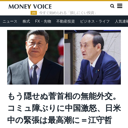
»
»
HOME
ニュース
もう隠せぬ菅首相の無能外交。コミュ障ぶ
りに中国激怒、日米中の緊張は最高潮に＝江守哲
今すぐ始められる「損しにくい投資」
PR
ニュース
株式
FX・先物
不動産投資
ビジネス・ライフ
人気連
もう隠せぬ菅首相の無能外交。
コミュ障ぶりに中国激怒、日米
中の緊張は最高潮に＝江守哲