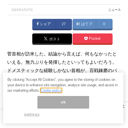
2021年4月27日
ニュース
シェア
27
はてブ
0
Pocket
ポスト
菅首相が訪米した。結論から言えば、何もなかったと
いえる。無力ぶりを発揮したといってもよいだろう。
ドメスティックな経験しかない首相が、百戦錬磨のバ
イデン米大統領と互角に渡り合えるわけもなく、バイ
By clicking “Accept All Cookies”, you agree to the storing of cookies on
your device to enhance site navigation, analyze site usage, and assist in
デン氏は意味のない時間を過ごしたとさえ思っている
our marketing efforts.
Coolie policy
のではないだろうか。米国では、「まだアベのほうが
ok
よかった」という声が上がっているかもしれない。
×
（『
江守哲の「ニュースの哲人」～日本で報道されな
settings
い本当の国際情勢と次のシナリオ
』江守哲）