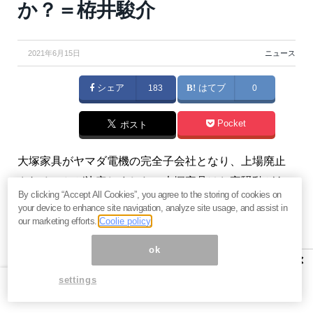
か？＝栫井駿介
2021年6月15日
ニュース
シェア
183
はてブ
0
Pocket
ポスト
大塚家具がヤマダ電機の完全子会社となり、上場廃止
されることが決定しました。大塚家具はお家騒動があ
By clicking “Accept All Cookies”, you agree to the storing of cookies on
って、その後に経営が厳しくなっていました。この事
your device to enhance site navigation, analyze site usage, and assist in
例を見ることで、私たちはどの企業に投資してはいけ
our marketing efforts.
Coolie policy
ないのか、そして逆にどのような企業に投資すべきな
ok
×
のかということを認識することができます。（『
バリ
settings
ュー株投資家の見方｜つばめ投資顧問
』栫井駿介）