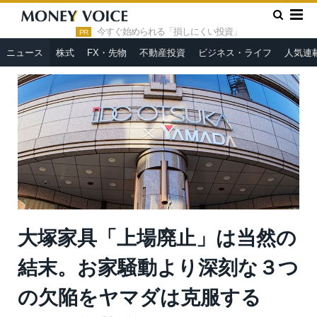
»
»
HOME
ニュース
大塚家具「上場廃止」は当然の結末。お家
騒動より深刻な３つの欠陥をヤマダは克服するか？＝栫井駿介
今すぐ始められる「損しにくい投資」
PR
ニュース
株式
FX・先物
不動産投資
ビジネス・ライフ
人気連
大塚家具「上場廃止」は当然の
結末。お家騒動より深刻な３つ
の欠陥をヤマダは克服する