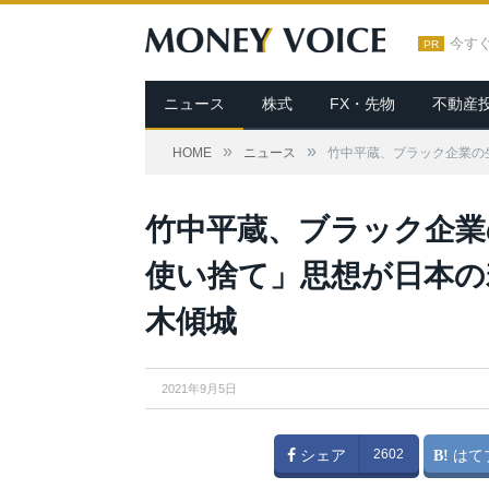
今す
PR
ニュース
株式
FX・先物
不動産
»
»
HOME
ニュース
竹中平蔵、ブラック企業の
竹中平蔵、ブラック企業
使い捨て」思想が日本の
木傾城
2021年9月5日
シェア
2602
はて