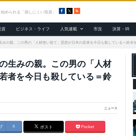
F
X
R
ぐ始められる「損しにくい投資」
a
S
c
S
投資
ビジネス・ライフ
人気連載
市況
決算・IR
e
b
o
生みの親。この男の「人材使い捨て」思想が日本の若者を今日も殺している＝鈴木
o
k
の生みの親。この男の「人材
若者を今日も殺している＝鈴
ニュース
ブ
6
Pocket
ポスト