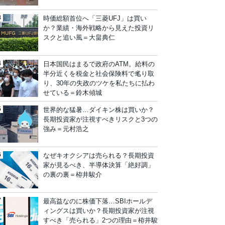
時価総額首位へ「三菱UFJ」は買い
か？業績・海外戦略から見えた投資リ
スクと追い風＝大畠典仁
日本国民はまるで政府のATM。給料の
半分近くを税金と社会保険料で毟り取
り、30年の失政のツケを私たちに払わ
せている＝鈴木傾城
世界的な猛暑…ダイキン株は買いか？
長期投資家が注視すべきリスクと3つの
強み＝元村浩之
なぜキオクシアは売られる？長期投資
家が見るべき、半導体決算「絶好調」
の裏の裏＝栫井駿介
最高益なのに株価下落…SBIホールデ
ィングスは買いか？長期投資家が注視
すべき「売られる」2つの理由＝栫井駿