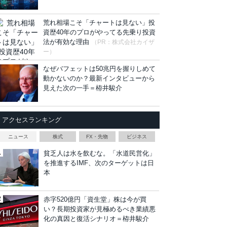
荒れ相場こそ「チャートは見ない」投
資歴40年のプロがやってる先乗り投資
法が有効な理由
（PR：株式会社カイザ
ー）
なぜバフェットは50兆円を握りしめて
動かないのか？最新インタビューから
見えた次の一手＝栫井駿介
アクセスランキング
ニュース
株式
FX・先物
ビジネス
貧乏人は水を飲むな。「水道民営化」
を推進するIMF、次のターゲットは日
本
赤字520億円「資生堂」株は今が買
い？長期投資家が見極めるべき業績悪
化の真因と復活シナリオ＝栫井駿介