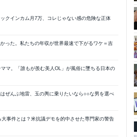
ックインカム月7万、コレじゃない感の危険な正体
低かった。私たちの年収が世界最速で下がるワケ＝吉
ンママ。「誰もが羨む美人OL」が風俗に墜ちる日本の
はぜんぶ地雷、玉の輿に乗りたいなら○○な男を選べ
きる大事件とは？米抗議デモを的中させた専門家の警告