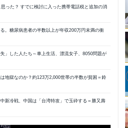
と思った？ すでに検討に入った携帯電話税と追加の消
る。糖尿病患者の半数以上が年収200万円未満の衝
失」した人たち～車上生活、漂流女子、8050問題が
地獄なのか？約123万2,000世帯の半数が貧困＝鈴
米中新冷戦、中国は「台湾特攻」で玉砕する＝勝又壽