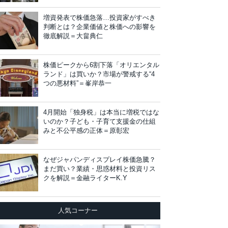
増資発表で株価急落…投資家がすべき
判断とは？企業価値と株価への影響を
徹底解説＝大畠典仁
株価ピークから6割下落「オリエンタル
ランド」は買いか？市場が警戒する“4
つの悪材料”＝峯岸恭一
4月開始「独身税」は本当に増税ではな
いのか？子ども・子育て支援金の仕組
みと不公平感の正体＝原彰宏
なぜジャパンディスプレイ株価急騰？
まだ買い？業績・思惑材料と投資リス
クを解説＝金融ライターK.Y
人気コーナー