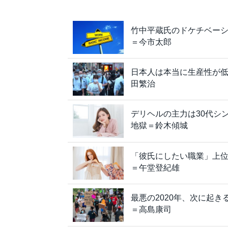
竹中平蔵氏のドケチベーシ
＝今市太郎
日本人は本当に生産性が
田繁治
デリヘルの主力は30代シ
地獄＝鈴木傾城
「彼氏にしたい職業」上位
＝午堂登紀雄
最悪の2020年、次に起
＝高島康司