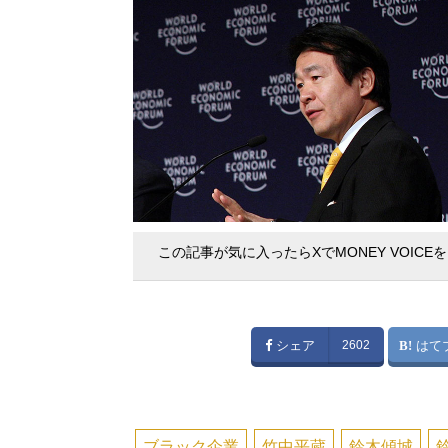
この記事が気に入ったらXでMONEY VOICE
シェア
2602
はて
ブラック企業
竹中平蔵
鈴木傾城