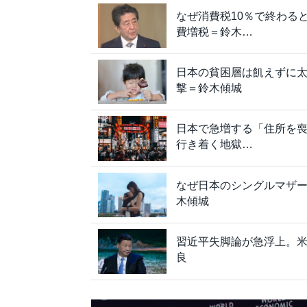
なぜ消費税10％で終わる
費増税＝鈴木…
日本の貧困層は飢えずに太
撃＝鈴木傾城
日本で急増する「住所を喪
行き着く地獄…
なぜ日本のシングルマザーは
木傾城
習近平失脚論が急浮上。
良