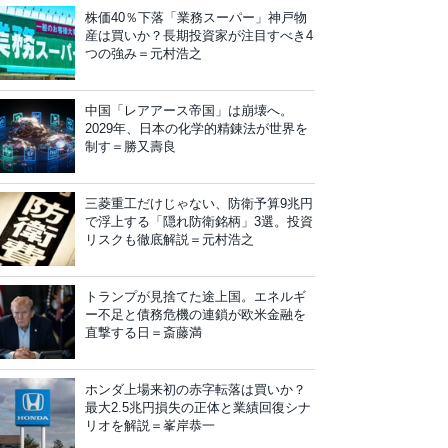
株価40％下落「業務スーパー」神戸物
産は買いか？長期投資家が注目すべき4
つの強み＝元村浩之
中国「レアアース帝国」は崩壊へ。
2029年、日本の化学的精錬法が世界を
制す＝勝又壽良
三菱重工だけじゃない、防衛予算9兆円
で浮上する「隠れ防衛銘柄」3選。投資
リスクも徹底解説＝元村浩之
トランプが見捨てた途上国。エネルギ
ー不足と債務危機の連鎖が欧米金融を
直撃する日＝斎藤満
ホンダ上場来初の赤字転落は買いか？
最大2.5兆円損失の正体と業績回復シナ
リオを解説＝峯岸恭一