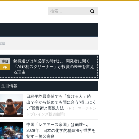
傾城
銘柄選びはAI必須の時代に。開発者に聞く
注目
「AI銘柄スクリーナー」が投資の未来を変え
PR
る理由
注目情報
日経平均最高値でも「負ける人」続
出？今から始めても間に合う“損しにく
い”投資術と実践方法
（PR：マーチャン
トブレインズ投資顧問）
中国「レアアース帝国」は崩壊へ。
2029年、日本の化学的精錬法が世界を
制す＝勝又壽良