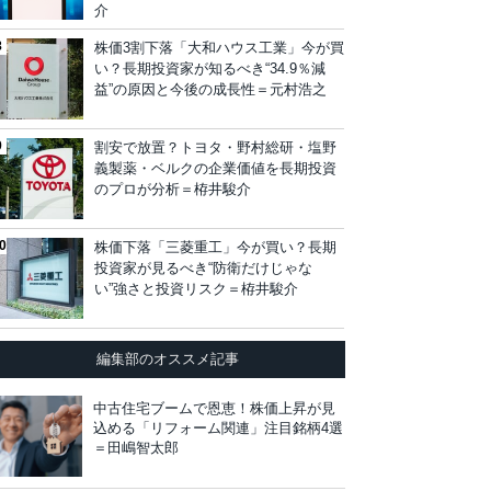
介
株価3割下落「大和ハウス工業」今が買
い？長期投資家が知るべき“34.9％減
益”の原因と今後の成長性＝元村浩之
割安で放置？トヨタ・野村総研・塩野
義製薬・ベルクの企業価値を長期投資
のプロが分析＝栫井駿介
株価下落「三菱重工」今が買い？長期
投資家が見るべき“防衛だけじゃな
い”強さと投資リスク＝栫井駿介
編集部のオススメ記事
中古住宅ブームで恩恵！株価上昇が見
込める「リフォーム関連」注目銘柄4選
＝田嶋智太郎