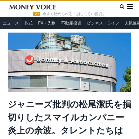
»
»
HOME
ニュース
ジャニーズ批判の松尾潔氏を損切りしたス
マイルカンパニー炎上の余波。タレントたちは番組・広告市場から
今すぐ始められる「損しにくい投資」
PR
排除されつつある＝今市太郎
ニュース
株式
FX・先物
不動産投資
ビジネス・ライフ
人気連
ジャニーズ批判の松尾潔氏を損
切りしたスマイルカンパニー
炎上の余波。タレントたちは