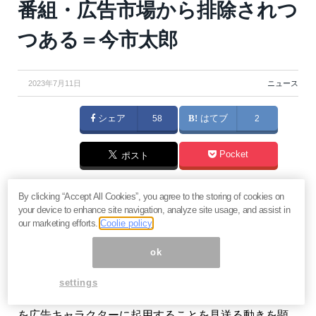
番組・広告市場から排除されつ
つある＝今市太郎
2023年7月11日
ニュース
シェア
58
はてブ
2
Pocket
ポスト
売れっ子音楽プロデューサーである松尾潔氏が7月1
By clicking “Accept All Cookies”, you agree to the storing of cookies on
your device to enhance site navigation, analyze site usage, and assist in
日、ジャニーズ批判を理由に15年間在籍していたスマ
our marketing efforts.
Coolie policy
イルカンパニーから突然にマネジメント契約を解除さ
ok
れたことをツイッターで呟いたことから、大きな騒ぎ
になっています。コンプライアンスや社会的責任を求
settings
められる本邦の上場大手広告主はすでに、ジャニタレ
を広告キャラクターに起用することを見送る動きを顕