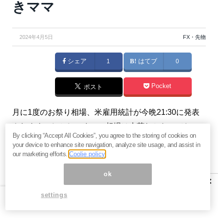
きママ
2024年4月5日
FX・先物
シェア
1
はてブ
0
Pocket
ポスト
月に1度のお祭り相場、米雇用統計が今晩21:30に発表
されます。しかし、すでに相場は大荒れとなってお
By clicking “Accept All Cookies”, you agree to the storing of cookies on
り、その背景は中東不安があります。今回も相場全体
your device to enhance site navigation, analyze site usage, and assist in
の値動きから、雇用統計の展望、トレード戦略につい
our marketing efforts.
Coolie policy
て解説していきますので、よろしくお願いします。
ok
×
（ゆきママ）
settings