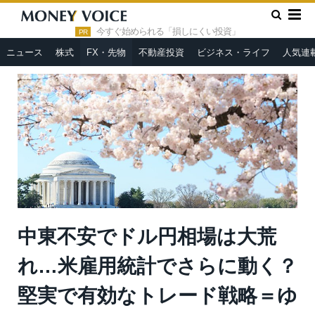
»
»
HOME
FX・先物
中東不安でドル円相場は大荒れ…米雇用
統計でさらに動く？堅実で有効なトレード戦略＝ゆきママ
今すぐ始められる「損しにくい投資」
PR
ニュース
株式
FX・先物
不動産投資
ビジネス・ライフ
人気連
中東不安でドル円相場は大荒
れ…米雇用統計でさらに動く？
堅実で有効なトレード戦略＝ゆ