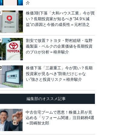
介
株価3割下落「大和ハウス工業」今が買
い？長期投資家が知るべき“34.9％減
益”の原因と今後の成長性＝元村浩之
割安で放置？トヨタ・野村総研・塩野
義製薬・ベルクの企業価値を長期投資
のプロが分析＝栫井駿介
株価下落「三菱重工」今が買い？長期
投資家が見るべき“防衛だけじゃな
い”強さと投資リスク＝栫井駿介
編集部のオススメ記事
中古住宅ブームで恩恵！株価上昇が見
込める「リフォーム関連」注目銘柄4選
＝田嶋智太郎