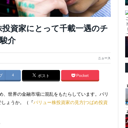
株投資家にとって千載一遇のチ
駿介
ニュース
ブ
4
Pocket
ポスト
占め、世界の金融市場に混乱をもたらしています。バリ
でしょうか。（『
バリュー株投資家の見方|つばめ投資
）