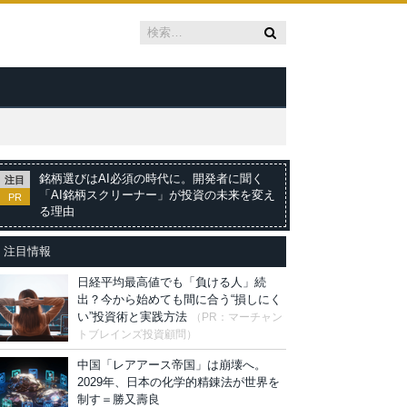
銘柄選びはAI必須の時代に。開発者に聞く
注目
「AI銘柄スクリーナー」が投資の未来を変え
PR
る理由
注目情報
日経平均最高値でも「負ける人」続
出？今から始めても間に合う“損しにく
い”投資術と実践方法
（PR：マーチャン
トブレインズ投資顧問）
中国「レアアース帝国」は崩壊へ。
2029年、日本の化学的精錬法が世界を
制す＝勝又壽良