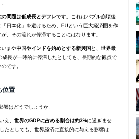
う。
大の問題は低成長とデフレ
です。これはバブル崩壊後
は「日本化」を避けるため、EUという巨大経済圏を作
すが、その流れが停滞することにはなります。
はいまや
中国やインドを始めとする新興国
と、
世界最
の成長が一時的に停滞したとしても、長期的な観点で
いのです。
ち位置
影響はどうでしょうか。
いえ、
世界のGDPに占める割合は約3%
に過ぎませ
小したとしても、世界経済に直接的に与える影響は