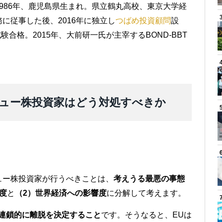
986年、鹿児島県生まれ。県立鶴丸高校、東京大学経
に従事した後、2016年に独立し
つばめ投資顧問
設
験合格。2015年、大前研一氏が主宰するBOND-BBT
ュー株投資家はどう対処すべきか
ュー株投資家が行うべきことは、
考えうる最悪の事態
度
と
（2）世界経済への影響度
に分解して考えます。
も連鎖的に離脱を決定すること
です。そうなると、EUは