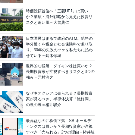
時価総額首位へ「三菱UFJ」は買い
か？業績・海外戦略から見えた投資リ
スクと追い風＝大畠典仁
日本国民はまるで政府のATM。給料の
半分近くを税金と社会保険料で毟り取
り、30年の失政のツケを私たちに払わ
せている＝鈴木傾城
世界的な猛暑…ダイキン株は買いか？
長期投資家が注視すべきリスクと3つの
強み＝元村浩之
なぜキオクシアは売られる？長期投資
家が見るべき、半導体決算「絶好調」
の裏の裏＝栫井駿介
最高益なのに株価下落…SBIホールデ
ィングスは買いか？長期投資家が注視
すべき「売られる」2つの理由＝栫井駿