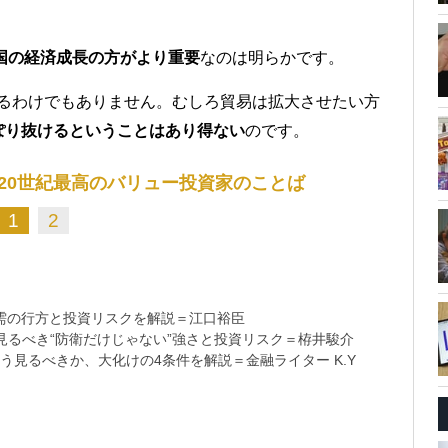
中国の経済成長の方がより重要
なのは明らかです。
するわけでもありません。むしろ貿易は拡大させたい方
ぽり抜けるということはあり得ない
のです。
20世紀最高のバリュー投資家のことば
1
2
需の行方と投資リスクを解説＝江口裕臣
るべき“防衛だけじゃない”強さと投資リスク＝栫井駿介
う見るべきか、大化けの4条件を解説＝金融ライター K.Y