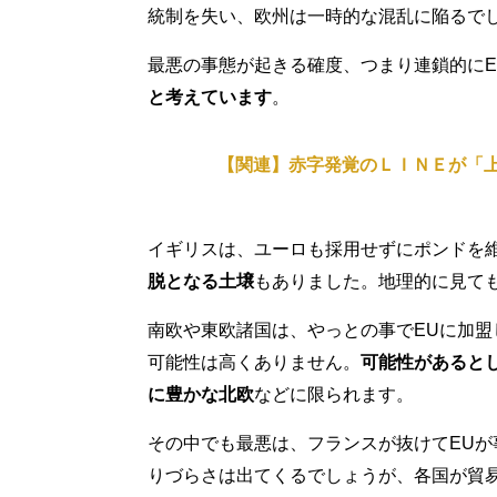
統制を失い、欧州は一時的な混乱に陥るで
最悪の事態が起きる確度、つまり連鎖的に
と考えています
。
【関連】赤字発覚のＬＩＮＥが「
イギリスは、ユーロも採用せずにポンドを
脱となる土壌
もありました。地理的に見て
南欧や東欧諸国は、やっとの事でEUに加
可能性は高くありません。
可能性があると
に豊かな北欧
などに限られます。
その中でも最悪は、フランスが抜けてEU
りづらさは出てくるでしょうが、各国が貿