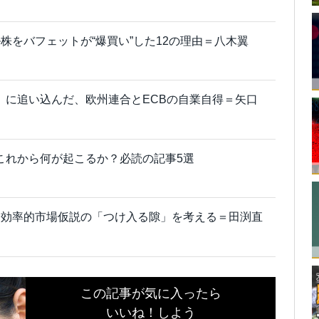
株をバフェットが“爆買い”した12の理由＝八木翼
」に追い込んだ、欧州連合とECBの自業自得＝矢口
これから何が起こるか？必読の記事5選
～効率的市場仮説の「つけ入る隙」を考える＝田渕直
この記事が気に入ったら
いいね！しよう