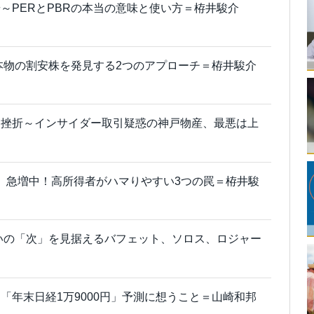
～PERとPBRの本当の意味と使い方＝栫井駿介
ず本物の割安株を発見する2つのアプローチ＝栫井駿介
と挫折～インサイダー取引疑惑の神戸物産、最悪は上
ボー」急増中！高所得者がハマりやすい3つの罠＝栫井駿
争いの「次」を見据えるバフェット、ソロス、ロジャー
「年末日経1万9000円」予測に想うこと＝山崎和邦