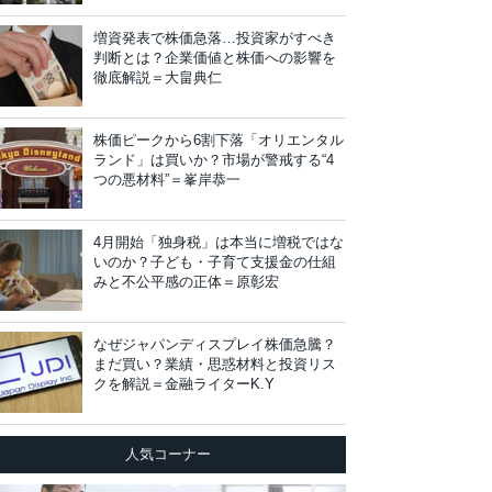
増資発表で株価急落…投資家がすべき
判断とは？企業価値と株価への影響を
徹底解説＝大畠典仁
株価ピークから6割下落「オリエンタル
ランド」は買いか？市場が警戒する“4
つの悪材料”＝峯岸恭一
4月開始「独身税」は本当に増税ではな
いのか？子ども・子育て支援金の仕組
みと不公平感の正体＝原彰宏
なぜジャパンディスプレイ株価急騰？
まだ買い？業績・思惑材料と投資リス
クを解説＝金融ライターK.Y
人気コーナー