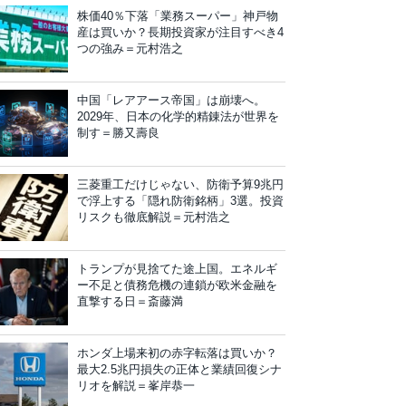
株価40％下落「業務スーパー」神戸物
産は買いか？長期投資家が注目すべき4
つの強み＝元村浩之
中国「レアアース帝国」は崩壊へ。
2029年、日本の化学的精錬法が世界を
制す＝勝又壽良
三菱重工だけじゃない、防衛予算9兆円
で浮上する「隠れ防衛銘柄」3選。投資
リスクも徹底解説＝元村浩之
トランプが見捨てた途上国。エネルギ
ー不足と債務危機の連鎖が欧米金融を
直撃する日＝斎藤満
ホンダ上場来初の赤字転落は買いか？
最大2.5兆円損失の正体と業績回復シナ
リオを解説＝峯岸恭一