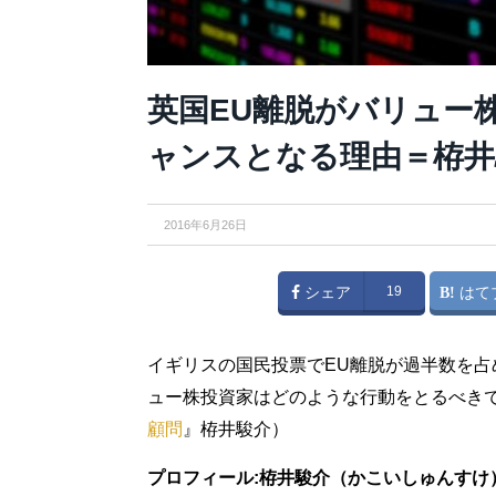
英国EU離脱がバリュー
ャンスとなる理由＝栫井
2016年6月26日
シェア
19
はて
イギリスの国民投票でEU離脱が過半数を
ュー株投資家はどのような行動をとるべき
顧問
』栫井駿介）
プロフィール:栫井駿介（かこいしゅんすけ