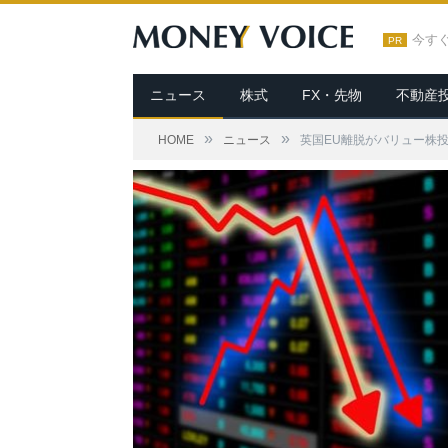
今す
PR
ニュース
株式
FX・先物
不動産
»
»
HOME
ニュース
英国EU離脱がバリュー株