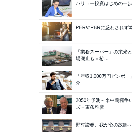
バリュー投資はじめの一歩
PERやPBRに惑わされ
「業務スーパー」の栄光
場廃止も＝栫…
「年収1,000万円ビン
介
2050年予測～米中覇権
ズ＝東条雅彦
野村證券、我が心の故郷～