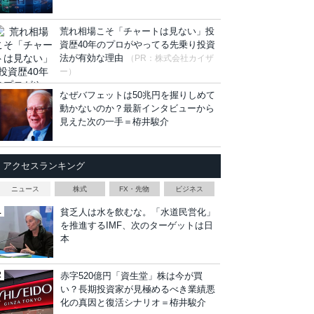
荒れ相場こそ「チャートは見ない」投
資歴40年のプロがやってる先乗り投資
法が有効な理由
（PR：株式会社カイザ
ー）
なぜバフェットは50兆円を握りしめて
動かないのか？最新インタビューから
見えた次の一手＝栫井駿介
アクセスランキング
ニュース
株式
FX・先物
ビジネス
貧乏人は水を飲むな。「水道民営化」
を推進するIMF、次のターゲットは日
本
赤字520億円「資生堂」株は今が買
い？長期投資家が見極めるべき業績悪
化の真因と復活シナリオ＝栫井駿介