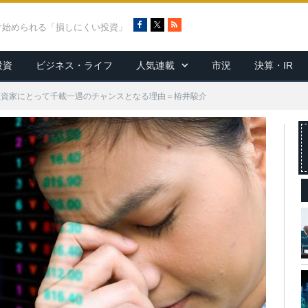
F
X
R
ぐ始められる「損しにくい投資」
a
S
c
S
投資
ビジネス・ライフ
人気連載
市況
決算・IR
e
b
o
投資家にとって千載一遇のチャンスとなる理由＝栫井駿介
o
k