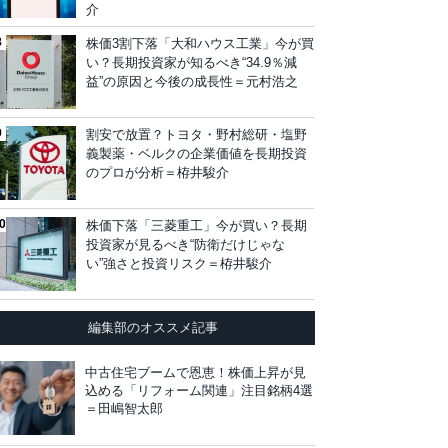
介
株価3割下落「大和ハウス工業」今が買
い？長期投資家が知るべき“34.9％減
益”の原因と今後の成長性＝元村浩之
割安で放置？トヨタ・野村総研・塩野
義製薬・ベルクの企業価値を長期投資
のプロが分析＝栫井駿介
株価下落「三菱重工」今が買い？長期
投資家が見るべき“防衛だけじゃな
い”強さと投資リスク＝栫井駿介
編集部のオススメ記事
中古住宅ブームで恩恵！株価上昇が見
込める「リフォーム関連」注目銘柄4選
＝田嶋智太郎