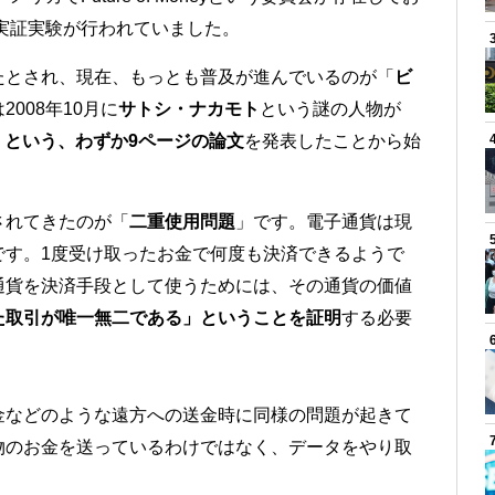
に実証実験が行われていました。
たとされ、現在、もっとも普及が進んでいるのが「
ビ
008年10月に
サトシ・ナカモト
という謎の人物が
」という、わずか9ページの論文
を発表したことから始
されてきたのが「
二重使用問題
」です。電子通貨は現
です。1度受け取ったお金で何度も決済できるようで
通貨を決済手段として使うためには、その通貨の価値
た取引が唯一無二である」ということを証明
する必要
金などのような遠方への送金時に同様の問題が起きて
物のお金を送っているわけではなく、データをやり取