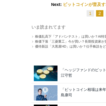
Next:
ビットコインが普及す
1
2
いま読まれてます
株価乱高下「アドバンテスト」は買いか？AI特
株価下落「三菱重工」今が買い？長期投資家が見
優待新設「大黒屋HD」は買いか？仕手株説をど
「ヘッジファンドのビット
江守哲
「ビットコイン相場は来年
島康司