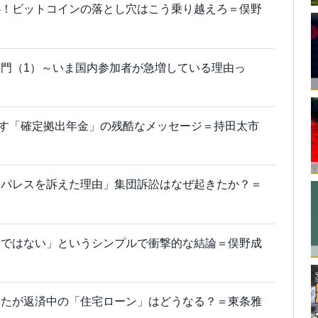
心！ビットコインの落とし穴はこう乗り越えろ＝俣野
門（1）～いま国内参加者が急増している理由っ
り出す「確定拠出年金」の残酷なメッセージ＝持田太市
オパレスを訴えた理由」集団訴訟はなぜ起きたか？＝
きではない」というシンプルで衝撃的な結論＝俣野成
なたが返済中の「住宅ローン」はどうなる？＝東条雅