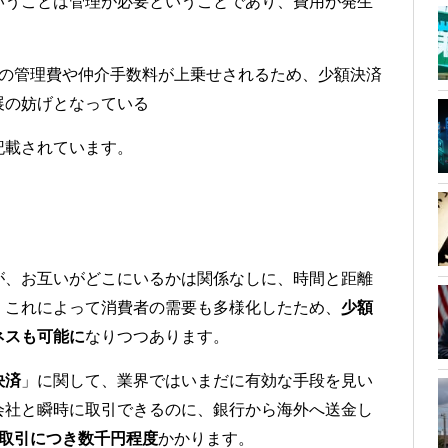
いうことは管理が必要ということであり、費用が発生
の管理費や仲介手数料が上乗せされるため、少額決済
展の妨げとなっている
記載されています。
】
が、お互いがどこにいるかは関係なしに、時間と距離
。これによって消費者の需要も多様化したため、
少額
ネスも可能に
なりつつあります。
決済
」に関して、業界ではいまだに有効な手段を見い
会社と瞬時に取引できるのに、銀行から海外へ送金し
の取引につき数千円程度
かかります。