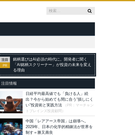
銘柄選びはAI必須の時代に。開発者に聞く
注目
「AI銘柄スクリーナー」が投資の未来を変え
PR
る理由
注目情報
日経平均最高値でも「負ける人」続
出？今から始めても間に合う“損しにく
い”投資術と実践方法
（PR：マーチャン
トブレインズ投資顧問）
中国「レアアース帝国」は崩壊へ。
2029年、日本の化学的精錬法が世界を
制す＝勝又壽良