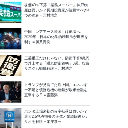
株価40％下落「業務スーパー」神戸物
産は買いか？長期投資家が注目すべき4
つの強み＝元村浩之
中国「レアアース帝国」は崩壊へ。
2029年、日本の化学的精錬法が世界を
制す＝勝又壽良
三菱重工だけじゃない、防衛予算9兆円
で浮上する「隠れ防衛銘柄」3選。投資
リスクも徹底解説＝元村浩之
トランプが見捨てた途上国。エネルギ
ー不足と債務危機の連鎖が欧米金融を
直撃する日＝斎藤満
ホンダ上場来初の赤字転落は買いか？
最大2.5兆円損失の正体と業績回復シナ
リオを解説＝峯岸恭一