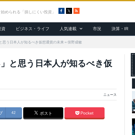
F
X
R
ぐ始められる「損しにくい投資」
a
S
c
S
投資
ビジネス・ライフ
人気連載
市況
決算・IR
e
b
o
と思う日本人が知るべき仮想通貨の未来＝俣野成敏
o
k
」と思う日本人が知るべき仮
ニュース
ブ
42
Pocket
ポスト