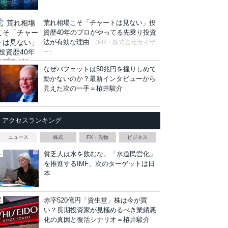
荒れ相場こそ「チャートは見ない」投
資歴40年のプロがやってる先乗り投資
法が有効な理由
（PR：株式会社カイザ
ー）
なぜバフェットは50兆円を握りしめて
動かないのか？最新インタビューから
見えた次の一手＝栫井駿介
アクセスランキング
ニュース
株式
FX・先物
ビジネス
貧乏人は水を飲むな。「水道民営化」
を推進するIMF、次のターゲットは日
本
赤字520億円「資生堂」株は今が買
い？長期投資家が見極めるべき業績悪
化の真因と復活シナリオ＝栫井駿介