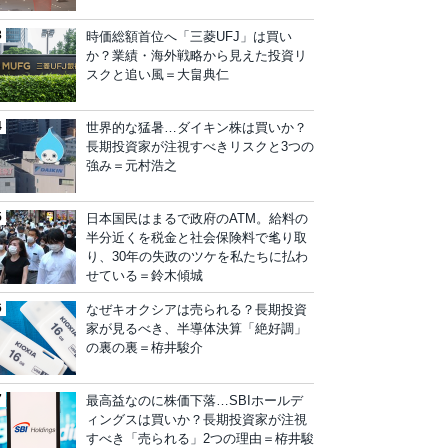
時価総額首位へ「三菱UFJ」は買い
か？業績・海外戦略から見えた投資リ
スクと追い風＝大畠典仁
世界的な猛暑…ダイキン株は買いか？
長期投資家が注視すべきリスクと3つの
強み＝元村浩之
日本国民はまるで政府のATM。給料の
半分近くを税金と社会保険料で毟り取
り、30年の失政のツケを私たちに払わ
せている＝鈴木傾城
なぜキオクシアは売られる？長期投資
家が見るべき、半導体決算「絶好調」
の裏の裏＝栫井駿介
最高益なのに株価下落…SBIホールデ
ィングスは買いか？長期投資家が注視
すべき「売られる」2つの理由＝栫井駿