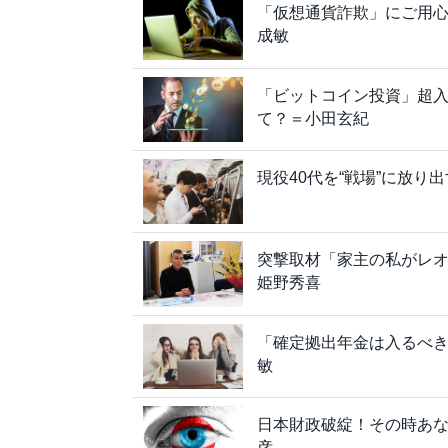
「仮想通貨詐欺」にご用
成敏
「ビットコイン投資」超入
て？＝小田玄紀
現役40代を“戦場”に放
突撃取材「家主の私がレ
姫野秀喜
「確定拠出年金は入るべ
敏
日本財政破綻！その時あ
彦