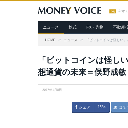
今す
PR
ニュース
株式
FX・先物
不動産
»
»
HOME
ニュース
「ビットコインは怪しい」
「ビットコインは怪しい
想通貨の未来＝俣野成敏
2017年1月8日
シェア
1584
はて