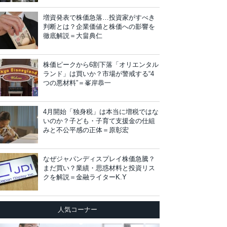
増資発表で株価急落…投資家がすべき
判断とは？企業価値と株価への影響を
徹底解説＝大畠典仁
株価ピークから6割下落「オリエンタル
ランド」は買いか？市場が警戒する“4
つの悪材料”＝峯岸恭一
4月開始「独身税」は本当に増税ではな
いのか？子ども・子育て支援金の仕組
みと不公平感の正体＝原彰宏
なぜジャパンディスプレイ株価急騰？
まだ買い？業績・思惑材料と投資リス
クを解説＝金融ライターK.Y
人気コーナー