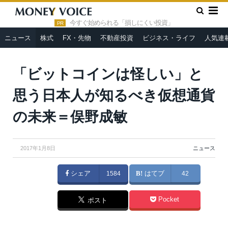
»
»
HOME
ニュース
「ビットコインは怪しい」と思う日本人が
知るべき仮想通貨の未来＝俣野成敏
今すぐ始められる「損しにくい投資」
PR
ニュース
株式
FX・先物
不動産投資
ビジネス・ライフ
人気連
「ビットコインは怪しい」と
思う日本人が知るべき仮想通貨
の未来＝俣野成敏
2017年1月8日
ニュース
シェア
1584
はてブ
42
Pocket
ポスト