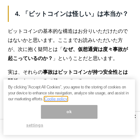
4. 「ビットコインは怪しい」は本当か？
ビットコインの基本的な構造はお分りいただけたので
はないかと思います。ここまでお読みいただいた方
が、次に抱く疑問とは「
なぜ、仮想通貨は度々事故が
起こっているのか？
」ということだと思います。
実は、それらの
事故はビットコインが持つ安全性とは
関係のないところで起こっている
のです。
By clicking “Accept All Cookies”, you agree to the storing of cookies on
your device to enhance site navigation, analyze site usage, and assist in
our marketing efforts.
Coolie policy
【ビットコインが「通貨になった」瞬
ok
間】
×
settings
ところで、ビットコインは最初から通貨として機能し