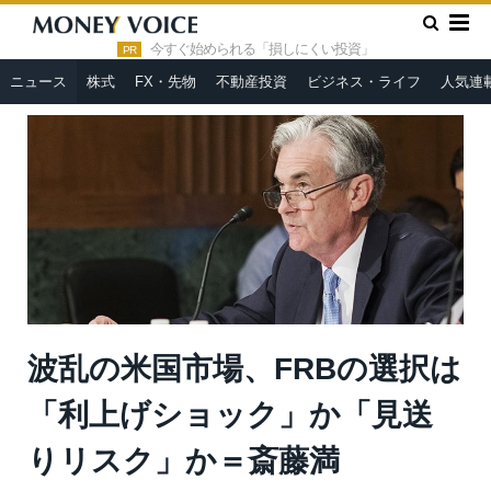
»
»
HOME
ニュース
波乱の米国市場、FRBの選択は「利上げシ
ョック」か「見送りリスク」か＝斎藤満
今すぐ始められる「損しにくい投資」
PR
ニュース
株式
FX・先物
不動産投資
ビジネス・ライフ
人気連
波乱の米国市場、FRBの選択は
「利上げショック」か「見送
りリスク」か＝斎藤満