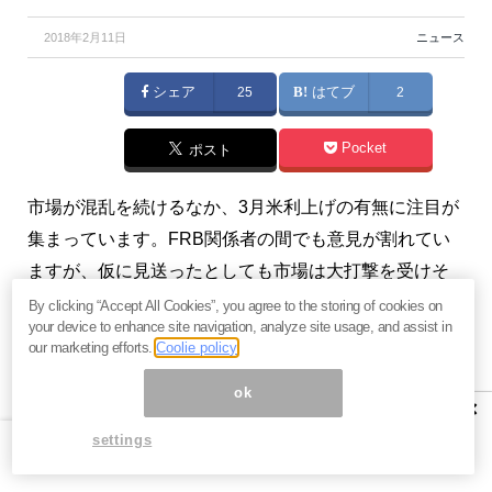
2018年2月11日
ニュース
シェア
25
はてブ
2
Pocket
ポスト
市場が混乱を続けるなか、3月米利上げの有無に注目が
集まっています。FRB関係者の間でも意見が割れてい
ますが、仮に見送ったとしても市場は大打撃を受けそ
うです。（『
マンさんの経済あらかると
』斎藤満）
By clicking “Accept All Cookies”, you agree to the storing of cookies on
your device to enhance site navigation, analyze site usage, and assist in
our marketing efforts.
Coolie policy
※本記事は、『
マンさんの経済あらかると
』2018年2月
9日号の一部抜粋です。ご興味を持たれた方はぜひこの
ok
×
機会にバックナンバー含め
今月すべて無料のお試し購
settings
読
をどうぞ。