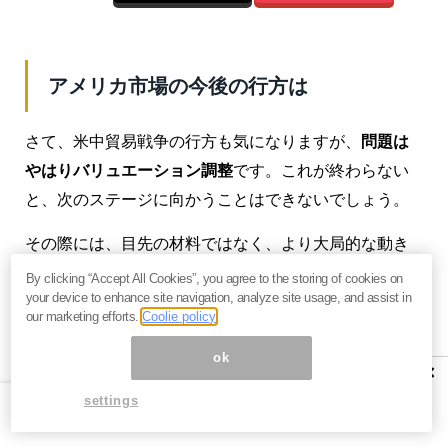
アメリカ市場の今後の行方は
さて、米中貿易戦争の行方も気になりますが、
問題は
やはりバリュエーション調整
です。これが終わらない
と、次のステージに向かうことはできないでしょう。
その際には、目先の材料ではなく、より大局的な動き
を見ていくことが肝要です。その答えはすでに申し上
By clicking “Accept All Cookies”, you agree to the storing of cookies on
your device to enhance site navigation, analyze site usage, and assist in
げたつもりです。
our marketing efforts.
Coolie policy
FRBが何かしらの手立てをしても、それは目先の話
で
ok
×
す。方向性は決まっています。そう考えています。
settings
ダウ平均で1万5,000ドル程度まで調整すれば、安心し
て買うことができる
と考えています。少なくとも、1万