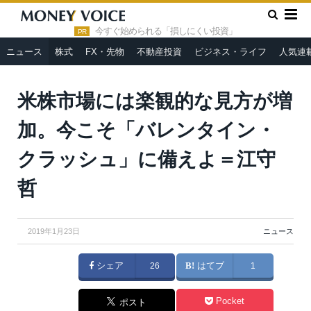
»
»
HOME
ニュース
米株市場には楽観的な見方が増加。今こそ
「バレンタイン・クラッシュ」に備えよ＝江守哲
今すぐ始められる「損しにくい投資」
PR
ニュース
株式
FX・先物
不動産投資
ビジネス・ライフ
人気連
米株市場には楽観的な見方が増
加。今こそ「バレンタイン・
クラッシュ」に備えよ＝江守
哲
2019年1月23日
ニュース
シェア
26
はてブ
1
Pocket
ポスト