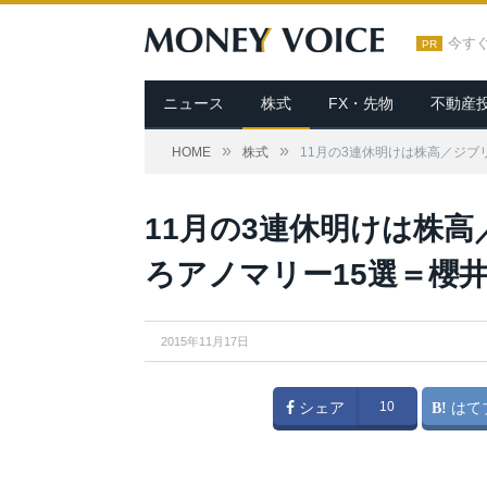
今す
PR
ニュース
株式
FX・先物
不動産
»
»
HOME
株式
11月の3連休明けは株高／ジブ
Vadim Petrakov / Shutterstock.com
11月の3連休明けは株高
ろアノマリー15選＝櫻
2015年11月17日
シェア
10
はて