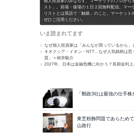
個人投資家のみならず、マーケットのプロから
スト」。前場・後場の１日２回無料配信。マー
リストとは英語で「触媒」のこと。マーケット
ぜひご活用ください。
いま読まれてます
なぜ個人投資家は「みんなが買っているから」
キオクシア・イオン・NTT…なぜ人気銘柄は
質」＝栫井駿介
2027年、日本は金融危機に向かう？長期金利
「郵政3社は最強の仕手株
東芝粉飾問題であらため
山政行