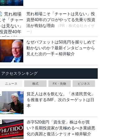
荒れ相場こそ「チャートは見ない」投
資歴40年のプロがやってる先乗り投資
法が有効な理由
（PR：株式会社カイザ
ー）
なぜバフェットは50兆円を握りしめて
動かないのか？最新インタビューから
見えた次の一手＝栫井駿介
アクセスランキング
ニュース
株式
FX・先物
ビジネス
貧乏人は水を飲むな。「水道民営化」
を推進するIMF、次のターゲットは日
本
赤字520億円「資生堂」株は今が買
い？長期投資家が見極めるべき業績悪
化の真因と復活シナリオ＝栫井駿介