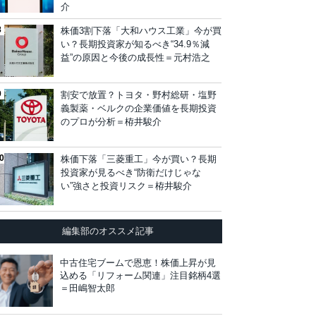
介
株価3割下落「大和ハウス工業」今が買
い？長期投資家が知るべき“34.9％減
益”の原因と今後の成長性＝元村浩之
割安で放置？トヨタ・野村総研・塩野
義製薬・ベルクの企業価値を長期投資
のプロが分析＝栫井駿介
株価下落「三菱重工」今が買い？長期
投資家が見るべき“防衛だけじゃな
い”強さと投資リスク＝栫井駿介
編集部のオススメ記事
中古住宅ブームで恩恵！株価上昇が見
込める「リフォーム関連」注目銘柄4選
＝田嶋智太郎