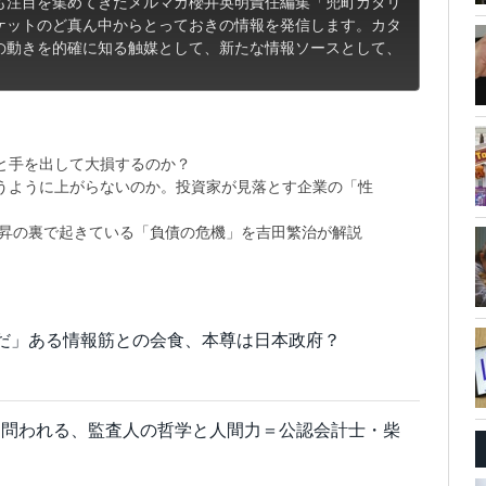
も注目を集めてきたメルマガ櫻井英明責任編集「兜町カタリ
ケットのど真ん中からとっておきの情報を発信します。カタ
の動きを的確に知る触媒として、新たな情報ソースとして、
と手を出して大損するのか？
思うように上がらないのか。投資家が見落とす企業の「性
上昇の裏で起きている「負債の危機」を吉田繁治が解説
だ」ある情報筋との会食、本尊は日本政府？
て問われる、監査人の哲学と人間力＝公認会計士・柴