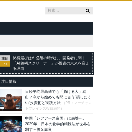
銘柄選びはAI必須の時代に。開発者に聞く
注目
「AI銘柄スクリーナー」が投資の未来を変え
PR
る理由
注目情報
日経平均最高値でも「負ける人」続
出？今から始めても間に合う“損しにく
い”投資術と実践方法
（PR：マーチャン
トブレインズ投資顧問）
中国「レアアース帝国」は崩壊へ。
2029年、日本の化学的精錬法が世界を
制す＝勝又壽良