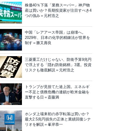
株価40％下落「業務スーパー」神戸物
産は買いか？長期投資家が注目すべき4
つの強み＝元村浩之
中国「レアアース帝国」は崩壊へ。
2029年、日本の化学的精錬法が世界を
制す＝勝又壽良
三菱重工だけじゃない、防衛予算9兆円
で浮上する「隠れ防衛銘柄」3選。投資
リスクも徹底解説＝元村浩之
トランプが見捨てた途上国。エネルギ
ー不足と債務危機の連鎖が欧米金融を
直撃する日＝斎藤満
ホンダ上場来初の赤字転落は買いか？
最大2.5兆円損失の正体と業績回復シナ
リオを解説＝峯岸恭一