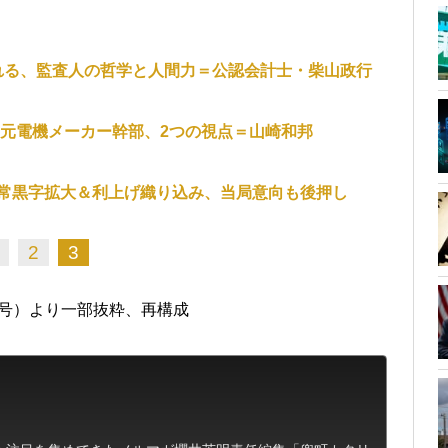
れる、監査人の哲学と人間力＝公認会計士・柴山政行
元電機メーカー幹部、2つの視点＝山崎和邦
常黒字拡大＆利上げ織り込み、当局意向も後押し
2
3
3日号）より一部抜粋、再構成