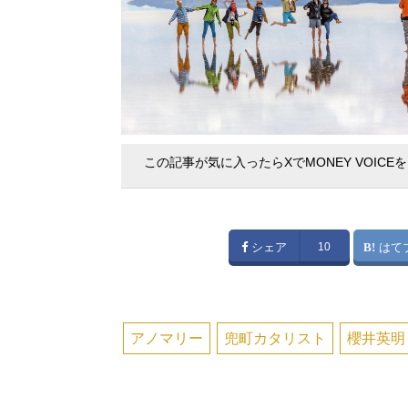
この記事が気に入ったらXでMONEY VOICE
シェア
10
はて
アノマリー
兜町カタリスト
櫻井英明