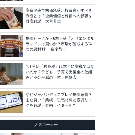
増資発表で株価急落…投資家がすべき
判断とは？企業価値と株価への影響を
徹底解説＝大畠典仁
株価ピークから6割下落「オリエンタル
ランド」は買いか？市場が警戒する“4
つの悪材料”＝峯岸恭一
4月開始「独身税」は本当に増税ではな
いのか？子ども・子育て支援金の仕組
みと不公平感の正体＝原彰宏
なぜジャパンディスプレイ株価急騰？
まだ買い？業績・思惑材料と投資リス
クを解説＝金融ライターK.Y
人気コーナー