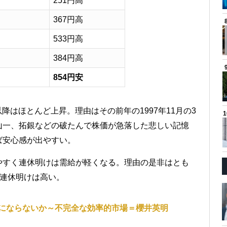
251円高
367円高
533円高
384円高
854円安
以降はほとんど上昇。理由はその前年の1997年11月の3
山一、拓銀などの破たんで株価が急落した悲しい記憶
ば安心感が出やすい。
やすく連休明けは需給が軽くなる。理由の是非はとも
の3連休明けは高い。
にならないか～不完全な効率的市場＝櫻井英明