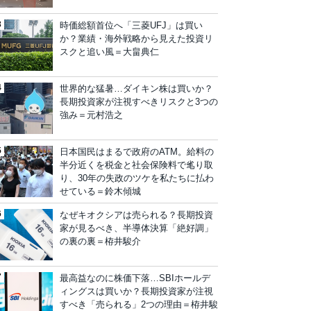
時価総額首位へ「三菱UFJ」は買い
か？業績・海外戦略から見えた投資リ
スクと追い風＝大畠典仁
世界的な猛暑…ダイキン株は買いか？
長期投資家が注視すべきリスクと3つの
強み＝元村浩之
日本国民はまるで政府のATM。給料の
半分近くを税金と社会保険料で毟り取
り、30年の失政のツケを私たちに払わ
せている＝鈴木傾城
なぜキオクシアは売られる？長期投資
家が見るべき、半導体決算「絶好調」
の裏の裏＝栫井駿介
最高益なのに株価下落…SBIホールデ
ィングスは買いか？長期投資家が注視
すべき「売られる」2つの理由＝栫井駿