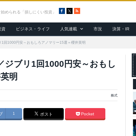
F
X
R
ぐ始められる「損しにくい投資」
a
S
c
S
投資
ビジネス・ライフ
人気連載
市況
決算・IR
e
b
o
リ1回1000円安～おもしろアノマリー15選＝櫻井英明
o
k
／ジブリ1回1000円安～おもし
井英明
株式
ブ
1
Pocket
ポスト