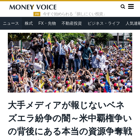
»
»
HOME
ニュース
大手メディアが報じないベネズエラ紛争の
闇～米中覇権争いの背後にある本当の資源争奪戦＝高島康司
今すぐ始められる「損しにくい投資」
PR
ニュース
株式
FX・先物
不動産投資
ビジネス・ライフ
人気連
大手メディアが報じないベネ
ズエラ紛争の闇～米中覇権争い
の背後にある本当の資源争奪戦