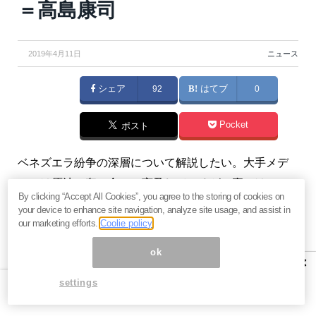
＝高島康司
2019年4月11日
ニュース
シェア
92
はてブ
0
Pocket
ポスト
ベネズエラ紛争の深層について解説したい。大手メデ
ィアは原油の奪い合いに言及しているが、裏ではレア
By clicking “Accept All Cookies”, you agree to the storing of cookies on
アースをめぐって米中の熾烈な争奪戦が行われてい
your device to enhance site navigation, analyze site usage, and assist in
る。（『
未来を見る！ 『ヤスの備忘録』連動メルマ
our marketing efforts.
Coolie policy
ガ
』高島康司）
ok
×
※本記事は有料メルマガ『
未来を見る！ 『ヤスの備忘
settings
録』連動メルマガ
』2019年4月5日号の一部抜粋です。