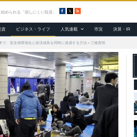
F
X
R
ぐ始められる「損しにくい投資」
a
S
c
S
投資
ビジネス・ライフ
人気連載
市況
決算・IR
e
b
o
本で、安全保障強化と経済成長を同時に達成する方法＝三橋貴明
o
k