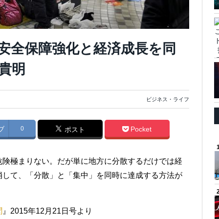
安全保障強化と経済成長を同
貴明
ビジネス・ライフ
ブ
0
Pocket
ポスト
危険極まりない。だが単に地方に分散するだけでは経
消して、「分散」と「集中」を同時に達成する方法が
聞
』2015年12月21日号より