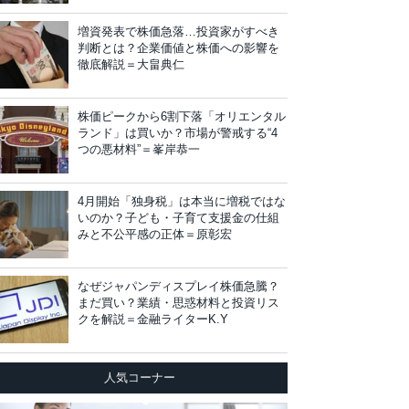
増資発表で株価急落…投資家がすべき
判断とは？企業価値と株価への影響を
徹底解説＝大畠典仁
株価ピークから6割下落「オリエンタル
ランド」は買いか？市場が警戒する“4
つの悪材料”＝峯岸恭一
4月開始「独身税」は本当に増税ではな
いのか？子ども・子育て支援金の仕組
みと不公平感の正体＝原彰宏
なぜジャパンディスプレイ株価急騰？
まだ買い？業績・思惑材料と投資リス
クを解説＝金融ライターK.Y
人気コーナー