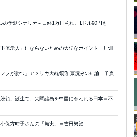
つの予測シナリオ～日経1万円割れ、1ドル90円も＝
「下流老人」にならないための大切なポイント＝川畑
ンプが勝つ」アメリカ大統領選 票読みの結論＝子貢
大統領」誕生で、尖閣諸島を中国に奪われる日本＝不
た小保方晴子さんの「無実」＝吉田繁治