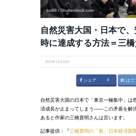
koi88 / Shutterstock.com
自然災害大国・日本で、
時に達成する方法＝三橋
2015年12月22日
シェア
8
はて
自然災害大国の日本で「東京一極集中」は
済成長が止まってしまう――この矛盾を解
あると作家の三橋貴明さんは言います。
記事提供：『
三橋貴明の「新」日本経済新