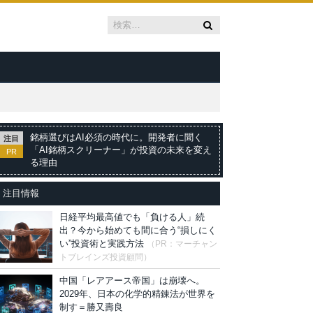
銘柄選びはAI必須の時代に。開発者に聞く
注目
「AI銘柄スクリーナー」が投資の未来を変え
PR
る理由
注目情報
日経平均最高値でも「負ける人」続
出？今から始めても間に合う“損しにく
い”投資術と実践方法
（PR：マーチャン
トブレインズ投資顧問）
中国「レアアース帝国」は崩壊へ。
2029年、日本の化学的精錬法が世界を
制す＝勝又壽良