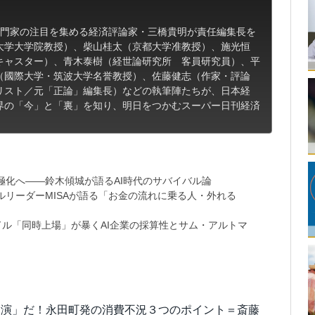
専門家の注目を集める経済評論家・三橋貴明が責任編集長を
大学大学院教授）、柴山桂太（京都大学准教授）、施光恒
キャスター）、青木泰樹（経世論研究所 客員研究員）、平
（國際大学・筑波大学名誉教授）、佐藤健志（作家・評論
リスト／元「正論」編集長）などの執筆陣たちが、日本経
界の「今」と「裏」を知り、明日をつかむスーパー日刊経済
極化へ――鈴木傾城が語るAI時代のサバイバル論
リーダーMISAが語る「お金の流れに乗る人・外れる
9兆ドル「同時上場」が暴くAI企業の採算性とサム・アルトマ
自演」だ！永田町発の消費不況３つのポイント＝斎藤