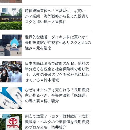
時価総額首位へ「三菱UFJ」は買い
か？業績・海外戦略から見えた投資リ
スクと追い風＝大畠典仁
世界的な猛暑…ダイキン株は買いか？
長期投資家が注視すべきリスクと3つの
強み＝元村浩之
日本国民はまるで政府のATM。給料の
半分近くを税金と社会保険料で毟り取
り、30年の失政のツケを私たちに払わ
せている＝鈴木傾城
なぜキオクシアは売られる？長期投資
家が見るべき、半導体決算「絶好調」
の裏の裏＝栫井駿介
割安で放置？トヨタ・野村総研・塩野
義製薬・ベルクの企業価値を長期投資
のプロが分析＝栫井駿介