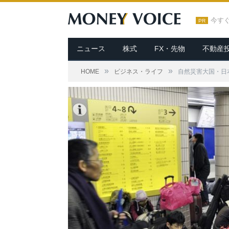
今す
PR
ニュース
株式
FX・先物
不動産
»
»
HOME
ビジネス・ライフ
自然災害大国・日