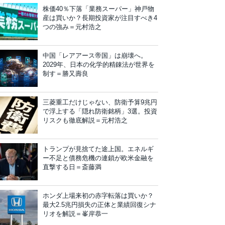
株価40％下落「業務スーパー」神戸物
産は買いか？長期投資家が注目すべき4
つの強み＝元村浩之
中国「レアアース帝国」は崩壊へ。
2029年、日本の化学的精錬法が世界を
制す＝勝又壽良
三菱重工だけじゃない、防衛予算9兆円
で浮上する「隠れ防衛銘柄」3選。投資
リスクも徹底解説＝元村浩之
トランプが見捨てた途上国。エネルギ
ー不足と債務危機の連鎖が欧米金融を
直撃する日＝斎藤満
ホンダ上場来初の赤字転落は買いか？
最大2.5兆円損失の正体と業績回復シナ
リオを解説＝峯岸恭一