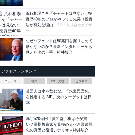
荒れ相場こそ「チャートは見ない」投
資歴40年のプロがやってる先乗り投資
法が有効な理由
（PR：株式会社カイザ
ー）
なぜバフェットは50兆円を握りしめて
動かないのか？最新インタビューから
見えた次の一手＝栫井駿介
アクセスランキング
ニュース
株式
FX・先物
ビジネス
貧乏人は水を飲むな。「水道民営化」
を推進するIMF、次のターゲットは日
本
赤字520億円「資生堂」株は今が買
い？長期投資家が見極めるべき業績悪
化の真因と復活シナリオ＝栫井駿介