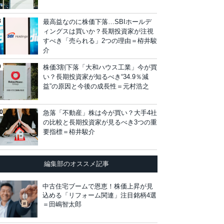
最高益なのに株価下落…SBIホールデ
ィングスは買いか？長期投資家が注視
すべき「売られる」2つの理由＝栫井駿
介
株価3割下落「大和ハウス工業」今が買
い？長期投資家が知るべき“34.9％減
益”の原因と今後の成長性＝元村浩之
急落「不動産」株は今が買い？大手4社
の比較と長期投資家が見るべき3つの重
要指標＝栫井駿介
編集部のオススメ記事
中古住宅ブームで恩恵！株価上昇が見
込める「リフォーム関連」注目銘柄4選
＝田嶋智太郎