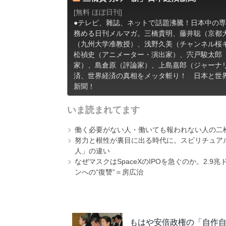
[無料 ほぼ日刊]
●テレビ、雜誌、ネットで話題沸騰！日本中の
務める日刊メルマガ。三橋貴明、藤井聡（京都
（九州大学准教授）、浅野久美（チャンネル桜
松禎史（アニメーター・演出家）、宍戸駿太郎
家）、島倉原（評論家）、上島嘉郎（ジャーナ
済、世界経済の真相をメッタ斬り！ 日本と世
新聞！
いま読まれてます
働く必要がない人・働いても報われない人の二
努力と根性が裏目に出る時代に。スピリチュアル
人」の違い
なぜマスクはSpaceXのIPOを急ぐのか。2.
ンへの“復讐”＝房広治
もはや安倍政権の「自作