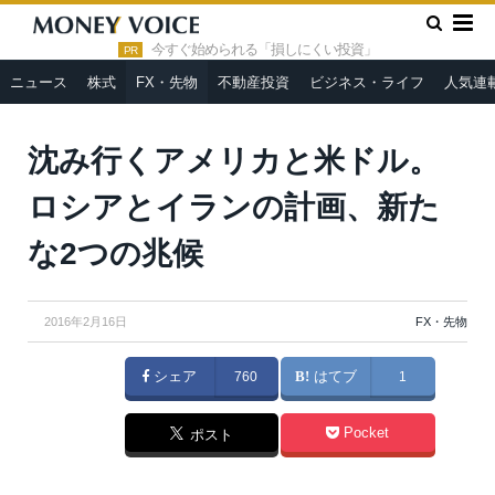
»
»
HOME
FX・先物
沈み行くアメリカと米ドル。ロシアとイ
ランの計画、新たな2つの兆候
今すぐ始められる「損しにくい投資」
PR
ニュース
株式
FX・先物
不動産投資
ビジネス・ライフ
人気連
Frederic Legrand - COMEO / Shutterstock.com
沈み行くアメリカと米ドル。
ロシアとイランの計画、新た
な2つの兆候
2016年2月16日
FX・先物
シェア
760
はてブ
1
Pocket
ポスト