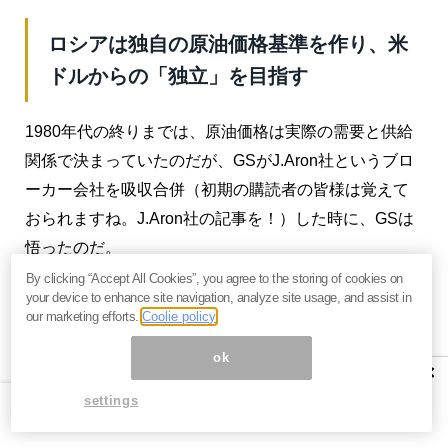
ロシアは独自の原油価格基準を作り、米
ドルからの「独立」を目指す
1980年代の終りまでは、原油価格は実際の需要と供給
関係で決まっていたのだが、GSがJ.Aron社というブロ
ーカー会社を吸収合併（初期の購読者の皆様は覚えて
おられますね。J.Aron社の記事を！）した時に、GSは
悟ったのだ。
By clicking “Accept All Cookies”, you agree to the storing of cookies on
原油先物市場でペーパーオイルの取引を用いれば、噂
your device to enhance site navigation, analyze site usage, and assist in
our marketing efforts.
Coolie policy
やデリバティブ取引で価格不正操作ができるし、顧客
のポジションも全部分かるので、大きな利益を得られ
ok
×
ることを。これで原油先物取引はGS、MS、JPM等の
settings
賭博場になったのである。